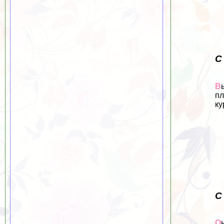
С
В
пл
ку
С
О