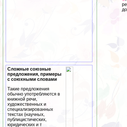
ре
до
Сложные союзные
предложения, примеры
с союхными словами
Такие предложения
обычно употрeбляются в
книжной речи,
художественных и
специализированных
текстах (научных,
публицистических,
юридических и т