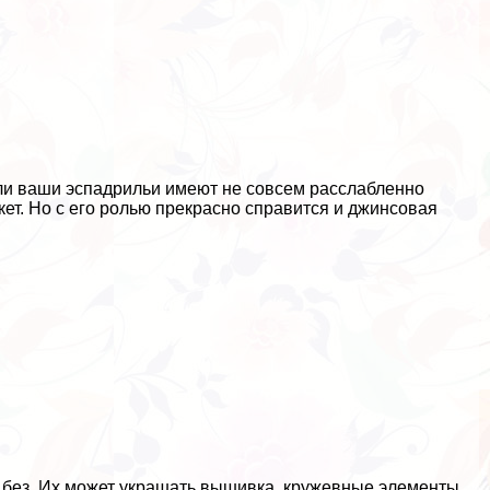
Если ваши эспадрильи имеют не совсем расслабленно
ет. Но с его ролью прекрасно справится и джинсовая
и без. Их может украшать вышивка, кружевные элементы,