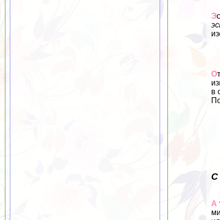
Э
эс
из
О
из
в 
По
С
А
ми