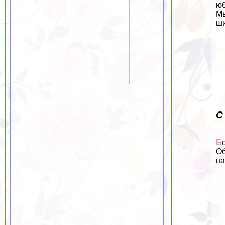
юб
Мы
ши
С
Б
Об
на