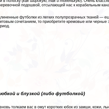
и в полоску (
как широкую, так и тоненькую
). Очень класс
веревочной подошвой, отсылающей нас к корабельным кан
длиненные футболки из легких полупрозрачных тканей — еще
етовым сочетанием, то приобретите кремовые или черные э
риод.
 юбкой и блузкой (либо футболкой)
вновь толкаем вас в омут коротких юбок из замши, кожи, л