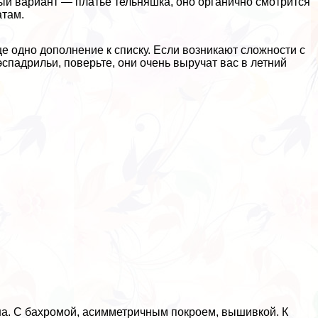
ный вариант — платье тельняшка, оно органично смотрится
атам.
 одно дополнение к списку. Если возникают сложности с
спадрильи, поверьте, они очень выручат вас в летний
ьна. С бахромой, асимметричным покроем, вышивкой. К