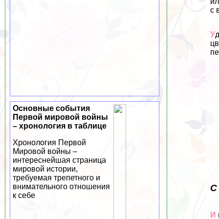
ил
с 
У
цв
пе
Основные события
Первой мировой войны
– хронология в таблице
Хронология Первой
Мировой войны –
интереснейшая страница
мировой истории,
требуемая трепетного и
внимательного отношения
С
к себе
И