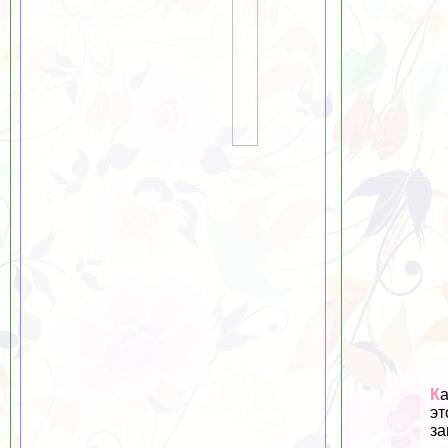
К
эт
за