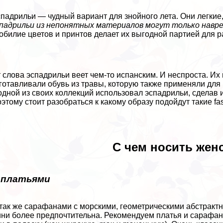
спадрильи — чудный вариант для знойного лета. Они легкие
падрильи из непонятных материалов могут только навр
обилие цветов и принтов делает их выгодной партией для 
т слова эспадрильи веет чем-то испанским. И неспроста. И
готавливали обувь из травы, которую также применяли для
одной из своих коллекций использовал эспадрильи, сделав 
этому стоит разобраться к какому образу подойдут такие fa
С чем носить жен
 платьями
так же сарафанами с морскими, геометрическими абстpaктн
ни более предпочтительна. Рекомендуем платья и сарафан