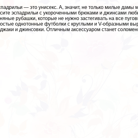
падрильи — это униceкc. А, значит, не только милые дамы 
сите эспадрильи с укороченными брюками и джинсами любых
няные рубашки, которые не нужно застегивать на все пуго
остые однотонные футболки с круглыми и V-образными вы
джаки и джинсовки. Отличным аксессуаром станет соломен