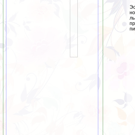
Эс
но
ль
пр
пи