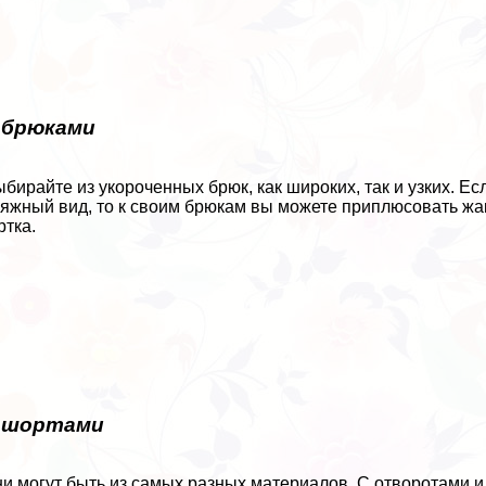
 брюками
ыбирайте из укороченных брюк, как широких, так и узких. 
яжный вид, то к своим брюкам вы можете приплюсовать жак
ртка.
 шортами
ни могут быть из самых разных материалов. С отворотами 