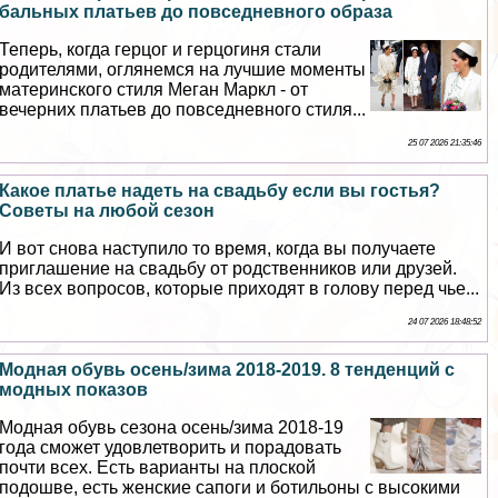
бальных платьев до повседневного образа
Теперь, когда герцог и герцогиня стали
родителями, оглянемся на лучшие моменты
материнского стиля Меган Маркл - от
вечерних платьев до повседневного стиля...
25 07 2026 21:35:46
Какое платье надеть на свадьбу если вы гостья?
Советы на любой сезон
И вот снова наступило то время, когда вы получаете
приглашение на свадьбу от родственников или друзей.
Из всех вопросов, которые приходят в голову перед чье...
24 07 2026 18:48:52
Модная обувь осень/зима 2018-2019. 8 тенденций с
модных показов
Модная обувь сезона осень/зима 2018-19
года сможет удовлетворить и порадовать
почти всех. Есть варианты на плоской
подошве, есть женские сапоги и ботильоны с высокими