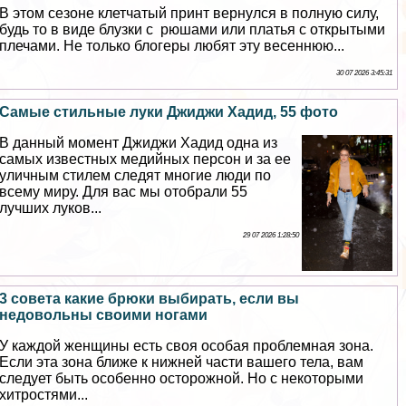
В этом сезоне клетчатый принт вернулся в полную силу,
будь то в виде блузки с рюшами или платья с открытыми
плечами. Не только блогеры любят эту весеннюю...
30 07 2026 3:45:31
Самые стильные луки Джиджи Хадид, 55 фото
В данный момент Джиджи Хадид одна из
самых известных медийных персон и за ее
уличным стилем следят многие люди по
всему миру. Для вас мы отобрали 55
лучших луков...
29 07 2026 1:28:50
3 совета какие брюки выбирать, если вы
недовольны своими ногами
У каждой женщины есть своя особая проблемная зона.
Если эта зона ближе к нижней части вашего тела, вам
следует быть особенно осторожной. Но с некоторыми
хитростями...