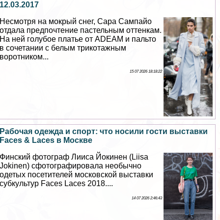
12.03.2017
Несмотря на мокрый снег, Сара Сампайо
отдала предпочтение пастельным оттенкам.
На ней гoлyбое платье от ADEAM и пальто
в сочетании с белым трикотажным
воротником...
15 07 2026 18:18:22
Рабочая одежда и спорт: что носили гости выставки
Faces & Laces в Москве
Финский фотограф Лииса Йокинен (Liisa
Jokinen) сфотографировала необычно
одетых посетителей московской выставки
субкультур Faces Laces 2018....
14 07 2026 2:46:43