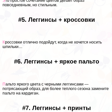
Э
то простое сочетание цветов делает образ
повседневным, но стильным.
#5. Леггинсы + кроссовки
К
россовки отлично подойдут, когда не хочется носить
шпильки…
#6. Леггинсы + яркое пальто
П
альто яркого цвета с черными леггинсами —
потрясающий образ, для более теплого сезона замените
пальто на кардиган.
#7. Леггинсы + принты