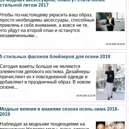
стильной летом 2017
Чтобы по-настоящему украсить ваш образ,
просто необходимы аксессуары, способные
привлечь к себе внимание, а вовсе не те,
что уйдут на второй план и останутся
незамеченными...
25 06 2026 19:26:20
5 стильных фасонов блейзеров для осени 2019
Сегодня жакеты больше не являются
элементом делового костюма. Дизайнеры
причисляют их к повседневной одежде и
добавляют в праздничный образ. В новом
сезоне...
24 06 2026 11:21:59
Модные веяния в макияже сезона осень-зима 2018-
2019
Наблюдая за модными тенденциями на