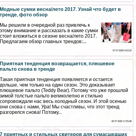
Модные сумки весна/лето 2017. Узнай что будет в
тренде, фото обзор
Мы решили в очередной раз привлечь к
этому внимание и рассказать в какие сумки
стоит вложиться в сезоне весна/лето 2017.
Предлагаем обзор главных трендов:...
07 07 2026 4:53:32
Приятная тенденция возвращается, плюшевое
пальто снова в тренде
Такая приятная тенденция появляется и остается
дольше, чем только на один сезон. Это доказывает
плюшевое пальто (Teddy Bear). Потому что уже прошлой
зимой толстые пальто великолепно и стильно
сопровождали нас весь холодный сезон. И этой осенью
они снова с нами, Ура! Мы счастливы, что этот тренд
разгорелся снова! Потому...
06 07 2026 17:25:48
7 приятных и стильных свитеров для cyмacшедших