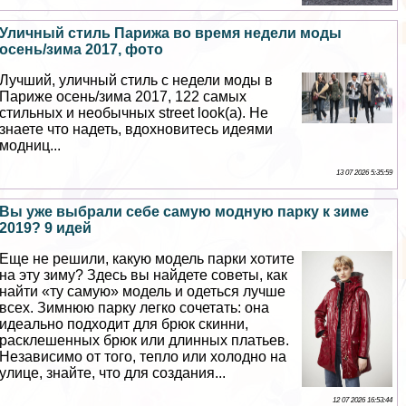
Уличный стиль Парижа во время недели моды
осень/зима 2017, фото
Лучший, уличный стиль с недели моды в
Париже осень/зима 2017, 122 самых
стильных и необычных street look(а). Не
знаете что надеть, вдохновитесь идеями
модниц...
13 07 2026 5:35:59
Вы уже выбрали себе самую модную парку к зиме
2019? 9 идей
Еще не решили, какую модель парки хотите
на эту зиму? Здесь вы найдете советы, как
найти «ту самую» модель и одеться лучше
всех. Зимнюю парку легко сочетать: она
идеально подходит для брюк скинни,
расклешенных брюк или длинных платьев.
Независимо от того, тепло или холодно на
улице, знайте, что для создания...
12 07 2026 16:53:44