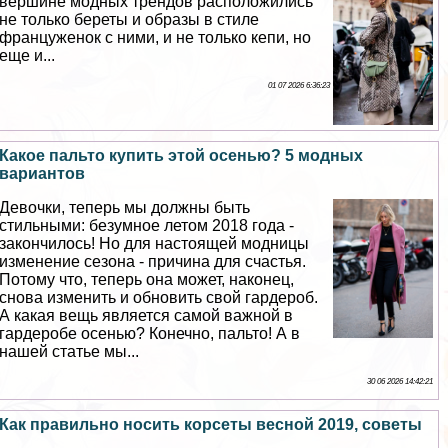
вершине модных трендов расположились
не только береты и образы в стиле
француженок с ними, и не только кепи, но
еще и...
01 07 2026 6:36:23
Какое пальто купить этой осенью? 5 модных
вариантов
Дeвoчки, теперь мы должны быть
стильными: безумное летом 2018 года -
закончилось! Но для настоящей модницы
изменение сезона - причина для счастья.
Потому что, теперь она может, наконец,
снова изменить и обновить свой гардероб.
А какая вещь является самой важной в
гардеробе осенью? Конечно, пальто! А в
нашей статье мы...
30 06 2026 14:42:21
Как правильно носить корсеты весной 2019, советы