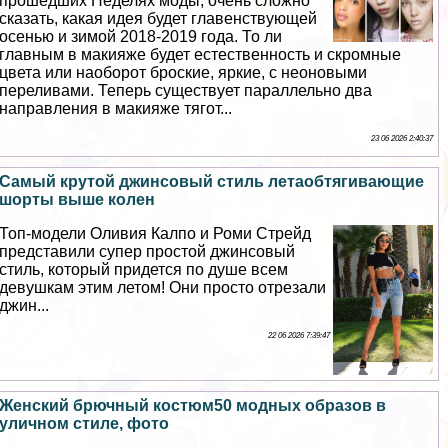
прошедших Неделях моды, очень сложно
сказать, какая идея будет главенствующей
осенью и зимой 2018-2019 года. То ли
главным в макияже будет естественность и скромные
цвета или наоборот броские, яркие, с неоновыми
переливами. Теперь существует параллельно два
направления в макияже тягот...
23 06 2026 2:40:37
Самый крутой джинсовый стиль летаобтягивающие
шорты выше колен
Топ-модели Оливия Калпо и Роми Стрейд
представили супер простой джинсовый
стиль, который придется по душе всем
дeвyшкам этим летом! Они просто отрезали
джин...
22 06 2026 7:39:47
Женский брючный костюм50 модных образов в
уличном стиле, фото