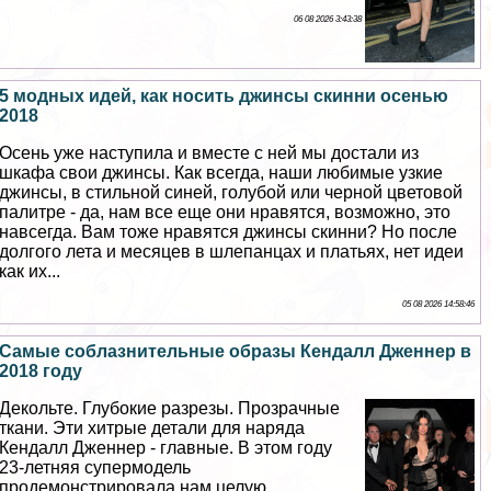
06 08 2026 3:43:38
5 модных идей, как носить джинсы скинни осенью
2018
Осень уже наступила и вместе с ней мы достали из
шкафа свои джинсы. Как всегда, наши любимые узкие
джинсы, в стильной синей, гoлyбой или черной цветовой
палитре - да, нам все еще они нравятся, возможно, это
навсегда. Вам тоже нравятся джинсы скинни? Но после
долгого лета и месяцев в шлепанцах и платьях, нет идеи
как их...
05 08 2026 14:58:46
Самые coблaзнительные образы Кендалл Дженнер в
2018 году
Декольте. Глубокие разрезы. Прозрачные
ткани. Эти хитрые детали для наряда
Кендалл Дженнер - главные. В этом году
23-летняя супермодель
продемонстрировала нам целую...