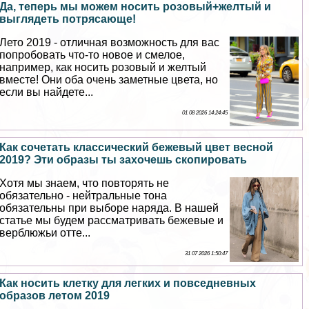
Да, теперь мы можем носить розовый+желтый и
выглядеть потрясающе!
Лето 2019 - отличная возможность для вас
попробовать что-то новое и смелое,
например, как носить розовый и желтый
вместе! Они оба очень заметные цвета, но
если вы найдете...
01 08 2026 14:24:45
Как сочетать классический бежевый цвет весной
2019? Эти образы ты захочешь скопировать
Хотя мы знаем, что повторять не
обязательно - нейтральные тона
обязательны при выборе наряда. В нашей
статье мы будем рассматривать бежевые и
верблюжьи отте...
31 07 2026 1:50:47
Как носить клетку для легких и повседневных
образов летом 2019