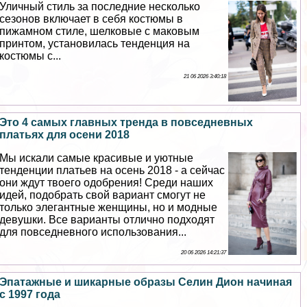
Уличный стиль за последние несколько
сезонов включает в себя костюмы в
пижамном стиле, шелковые с маковым
принтом, установилась тенденция на
костюмы с...
21 06 2026 3:40:18
Это 4 самых главных тренда в повседневных
платьях для осени 2018
Мы искали самые красивые и уютные
тенденции платьев на осень 2018 - а сейчас
они ждут твоего одобрения! Среди наших
идей, подобрать свой вариант смогут не
только элегантные женщины, но и модные
дeвyшки. Все варианты отлично подходят
для повседневного использования...
20 06 2026 14:21:37
Эпатажные и шикарные образы Селин Дион начиная
с 1997 года