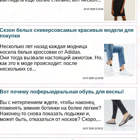
20 07 2026 5:14:54
Сезон белых сникерсовсамые красивые модели для
покупки
Несколько лет назад каждая модница
носила белые кроссовки от Adidas.
Они тогда вызвали настоящий ажиотаж. Но,
как это в моде происходит: после
нескольких се...
19 07 2026 13:19:40
Вот почему лоферыидеальная обувь для весны!
Вы с нетерпением ждете, чтобы наконец
поменять зимние ботинки на более легкие?
Наконец-то снова показать лодыжки и,
может быть, отказаться от носков? Скоро,...
18 07 2026 22:59:31