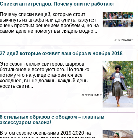
Списки антитрендов. Почему они не работают
Почему списки вещей, которые стоит
выкинуть из шкафа или докупить, кажутся
очень простым решением проблемы, но на
самом деле не помогут выглядеть модно...
03 07 2026 4:28:11
27 идей которые оживят ваш образ в ноябре 2018
Это сезон теплых свитеров, шарфов,
ботильонов и всего уютного. Но только
потому что на улице становится все
холоднее, вы не должны каждый день
носить свите...
02 07 2026 10:45:11
8 стильных образов с ободком – главным
аксессуаром сезона!
В этом сезоне осень-зима 2019-2020 на