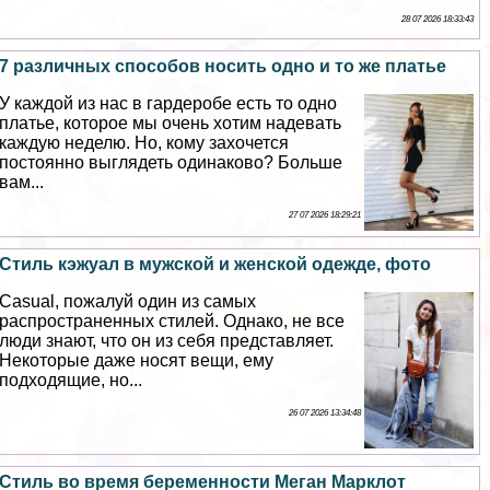
28 07 2026 18:33:43
7 различных способов носить одно и то же платье
У каждой из нас в гардеробе есть то одно
платье, которое мы очень хотим надевать
каждую неделю. Но, кому захочется
постоянно выглядеть одинаково? Больше
вам...
27 07 2026 18:29:21
Стиль кэжуал в мужской и женской одежде, фото
Casual, пожалуй один из самых
распространенных стилей. Однако, не все
люди знают, что он из себя представляет.
Некоторые даже носят вещи, ему
подходящие, но...
26 07 2026 13:34:48
Стиль во время беременности Меган Марклот