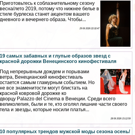
Приготовьтесь к coблaзнительному сезону
весна/лето 2019, потому что нижнее белье в
стиле бурлеска станет акцентом вашего
дневного и вечернего образа. Чтобы...
29 06 2026 22:32:47
19 cамых забавных и глупые образов звезд с
красной дорожки Венецинского кинофестиваля
Под непрерывным дождем и порывами
ветра, Венецианский кинофестиваль
остается самым гламурным событием. Но
не все знаменитости могут блистать на
красной ковровой дорожке ко
дворцу Palazzo del Cinema в Венеции. Среди всего
великолепия, были и те, кто оголял лишние части своего
тела и звезды, которые носили платья...
28 06 2026 15:12:59
10 популярных трендов мужской моды сезона осень/