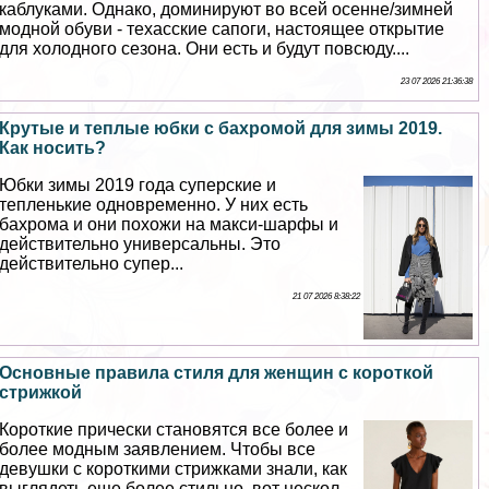
каблуками. Однако, доминируют во всей осенне/зимней
модной обуви - техасские сапоги, настоящее открытие
для холодного сезона. Они есть и будут повсюду....
23 07 2026 21:36:38
Крутые и теплые юбки с бахромой для зимы 2019.
Как носить?
Юбки зимы 2019 года суперские и
тепленькие одновременно. У них есть
бахрома и они похожи на макси-шарфы и
действительно универсальны. Это
действительно супер...
21 07 2026 8:38:22
Основные правила стиля для женщин с короткой
стрижкой
Короткие прически становятся все более и
более модным заявлением. Чтобы все
дeвyшки с короткими стрижками знали, как
выглядеть еще более стильно, вот нескол...