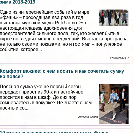
зима 2018-2019
Одно из интереснейших событий в мире
«фэшн» – проходящая два раза в год
выставка мужской моды Pitti Uomo. Это
настоящая кладезь вдохновения для
представителей сильного пола, тех, кто желает быть в
курсе последних модных тенденций. Выставка прекрасна
не только своими показами, но и гостями – популярное
событие, которое...
27 06 2026 8:45:12
Комфорт важнее: с чем носить и как сочетать сумку
на поясе?
Поясная сумка уже не первый сезон
передает привет из 90-х и настойчиво
просится к нам в шкаф. До сих пор
сомневаетесь в покупке? Не знаете с чем
носить и со...
26 06 2026 20:26:31
10 модных аксессуаров, помогут стать более