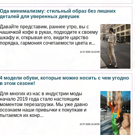
Ода минимализму: стильный образ без лишних
деталей для уверенных дeвyшек
Давайте представим, раннее утро, вы с
чашечкой кофе в руках, подходите к своему
шкафу и, открывая его, видите царство
порядка, гармония сочетаемости цвета и...
11 07 2026 16:10:49
4 модели обуви, которые можно носить с чем угодно
в этом сезоне!
Для многих из нас в индустрии моды
начало 2019 года стало настоящим
моментом перезагрузки. Мы уже давно
осознаем наши привычки к покупкам и
пытаемся их конр...
10 07 2026 10:34:56