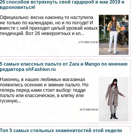
26 способов встряхнуть свой гардероб в мае 2019 и
вдохновиться!
Официально: весна наконец-то наступила
не только по календарю, но и по погоде! И
вместе с ней приходит целый урожай новых
тенденций. Вот 26 невероятных и кл...
17 07 2026 17:51:50
5 самых классных пальто от Zara и Mango по мнению
редактора ohFashion.ru
Наконец, в наших любимых магазинах
появились осенние и зимние пальто. Но
теперь перед нами стоит выбор: тедди
пальто или классическое, в клетку или
гусиную...
16 07 2026 9:55:53
Топ 5 самых стильных знаменитостей этой недели