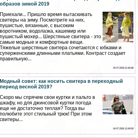
образов зимой 2019
Приехали... Пришло время вытаскивать
свитеры на зиму. Посмотрите на них,
пушистые, вязанные, с высоким
воротником, водолазка, кашемир или
пушистый мохер... Шерстяные свитера - это
самые модные и комфортные вещи.
Тяжелые шерстяные свитера сочетаются с юбками и
суперженскими длинными платьями. Контраст создает
правильную...
05 07 2026 21:44:48
Модный совет: как носить свитера в переходный
период весной 2019?
Скоро мы спрячем свои куртки и пальто в
шкафу, но для джинсовой куртки погода
еще не достаточно теплая? Тогда вы
полюбите этот стильный трюк! При этом
свитеры...
04 07 2026 12:49:58