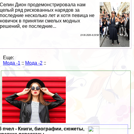
Селин Дион продемонстрировала нам
целый ряд рискованных нарядов за
последние несколько лет и хотя певица не
новичок в принятии смелых модных
решений, ее последние...
19 06 2026 4:19:58
Еще:
Мода -1
::
Мода -2
::
6 пчел - Книги, биографии, сюжеты,