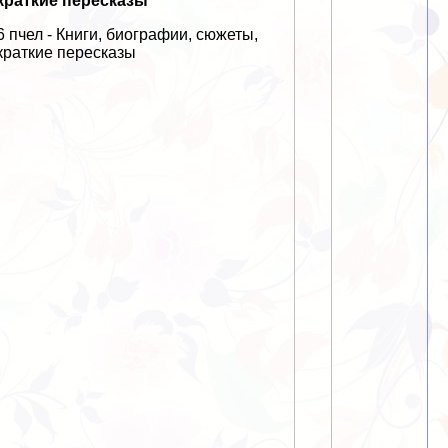
краткие пересказы
6 пчел - Книги, биографии, сюжеты,
краткие пересказы