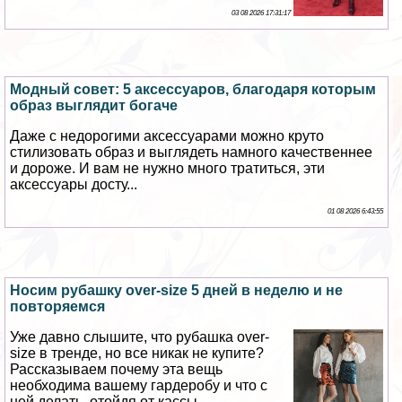
03 08 2026 17:31:17
Модный совет: 5 аксессуаров, благодаря которым
образ выглядит богаче
Даже с недорогими аксессуарами можно круто
стилизовать образ и выглядеть намного качественнее
и дороже. И вам не нужно много тратиться, эти
аксессуары досту...
01 08 2026 6:43:55
Носим рубашку over-size 5 дней в неделю и не
повторяемся
Уже давно слышите, что рубашка over-
size в тренде, но все никак не купите?
Рассказываем почему эта вещь
необходима вашему гардеробу и что с
ней делать, отойдя от кассы...