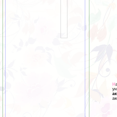
Н
ун
ак
ак