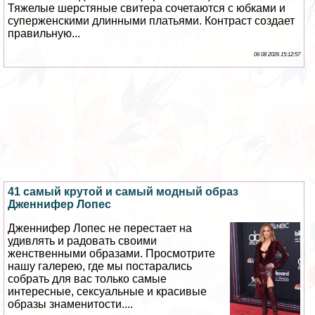
Тяжелые шерстяные свитера сочетаются с юбками и
суперженскими длинными платьями. Контраст создает
правильную...
06 08 2026 15:12:57
41 самый крутой и самый модный образ
Дженнифер Лопес
Дженнифер Лопес не перестает на
удивлять и радовать своими
женственными образами. Просмотрите
нашу галерею, где мы постарались
собрать для вас только самые
интересные, ceкcуальные и красивые
образы знаменитости....