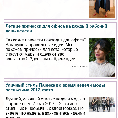
Летние прически для офиса на каждый рабочий
день недели
Так какие прически подходят для офиса?
Вам нужны правильные идеи! Мы
покажем прически для лета, которые
спасут от жары и сделают вас
элегантной. Здесь вы найдете идеи...
31 07 2026 7:46:42
Уличный стиль Парижа во время недели моды
осень/зима 2017, фото
Лучший, уличный стиль с недели моды в
Париже осень/зима 2017, 122 самых
стильных и необычных street look(а). Не
знаете что надеть, вдохновитесь идеями
модниц...