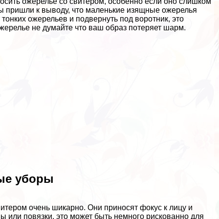
носить ожерелье со свитером, особенно если оно слишком
ы пришли к выводу, что маленькие изящные ожерелья
тонких ожерельев и подвернуть под воротник, это
ожерелье не думайте что ваш образ потеряет шарм.
ые уборы
свитером очень шикарно. Они приносят фокус к лицу и
ы или повязки, это может быть немного рискованно для