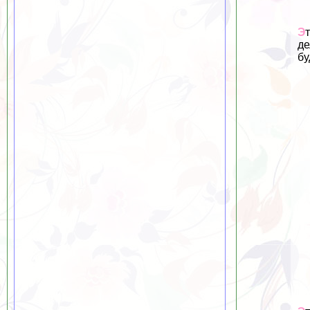
Э
де
бу