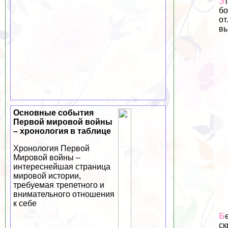
Э
бо
от
вы
Основные события
Первой мировой войны
– хронология в таблице
Хронология Первой
Мировой войны –
интереснейшая страница
мировой истории,
требуемая трепетного и
внимательного отношения
к себе
Б
ск