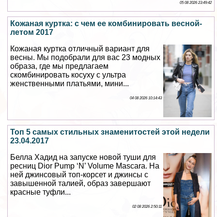
05 08 2026 23:49:42
Кожаная куртка: с чем ее комбинировать весной-
летом 2017
Кожаная куртка отличный вариант для
весны. Мы подобрали для вас 23 модных
образа, где мы предлагаем
скомбинировать косуху с ультра
женственными платьями, мини...
04 08 2026 10:14:43
Топ 5 самых стильных знаменитостей этой недели
23.04.2017
Белла Хадид на запуске новой туши для
ресниц Dior Pump ‘N’ Volume Mascara. На
ней джинсовый топ-корсет и джинсы с
завышенной талией, образ завершают
красные туфли...
02 08 2026 2:50:11