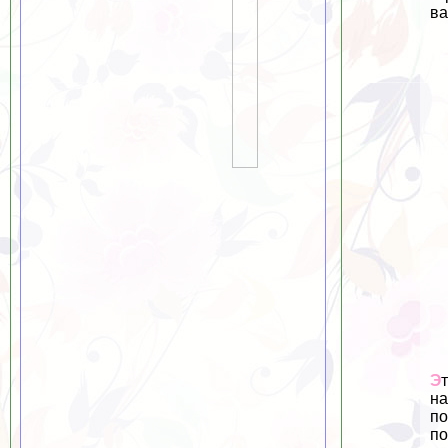
ва
Э
на
по
по