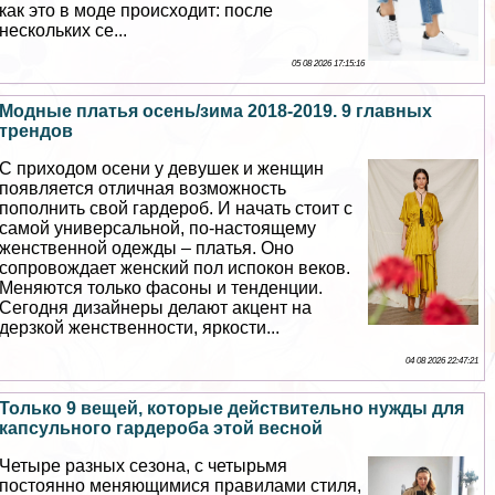
как это в моде происходит: после
нескольких се...
05 08 2026 17:15:16
Модные платья осень/зима 2018-2019. 9 главных
трендов
С приходом осени у дeвyшек и женщин
появляется отличная возможность
пополнить свой гардероб. И начать стоит с
самой универсальной, по-настоящему
женственной одежды – платья. Оно
сопровождает женский пол испокон веков.
Меняются только фасоны и тенденции.
Сегодня дизайнеры делают акцент на
дерзкой женственности, яркости...
04 08 2026 22:47:21
Только 9 вещей, которые действительно нужды для
капсульного гардероба этой весной
Четыре разных сезона, с четырьмя
постоянно меняющимися правилами стиля,