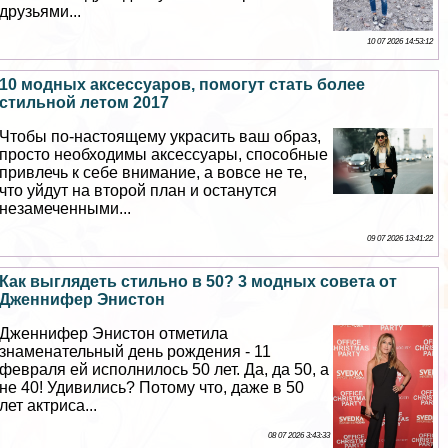
друзьями...
10 07 2026 14:53:12
10 модных аксессуаров, помогут стать более
стильной летом 2017
Чтобы по-настоящему украсить ваш образ,
просто необходимы аксессуары, способные
привлечь к себе внимание, а вовсе не те,
что уйдут на второй план и останутся
незамеченными...
09 07 2026 13:41:22
Как выглядеть стильно в 50? 3 модных совета от
Дженнифер Энистон
Дженнифер Энистон отметила
знаменательный день рождения - 11
февраля ей исполнилось 50 лет. Да, да 50, а
не 40! Удивились? Потому что, даже в 50
лет актриса...
08 07 2026 3:43:33