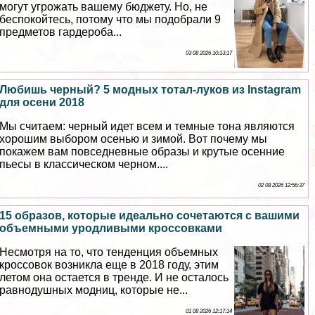
могут угрожать вашему бюджету. Но, не
беспокойтесь, потому что мы подобрали 9
предметов гардероба...
03 08 2026 10:13:17
Любишь черный? 5 модных тотал-луков из Instagram
для осени 2018
Мы считаем: черный идет всем и темные тона являются
хорошим выбором осенью и зимой. Вот почему мы
покажем вам повседневные образы и крутые осенние
пьесы в классическом черном....
02 08 2026 12:56:37
15 образов, которые идеально сочетаются с вашими
объемными уpoдливыми кроссовками
Несмотря на то, что тенденция объемных
кроссовок возникла еще в 2018 году, этим
летом она остается в тренде. И не осталось
равнодушных модниц, которые не...
01 08 2026 12:17:14