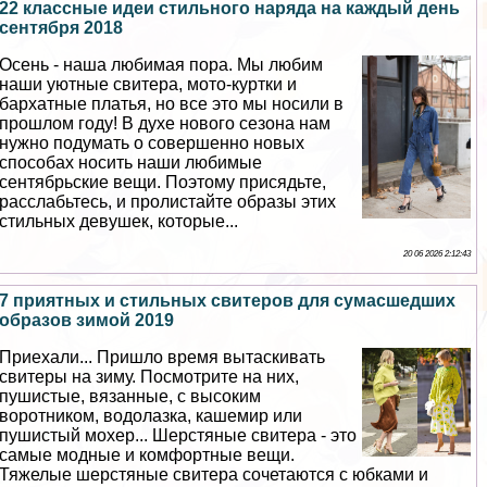
22 классные идеи стильного наряда на каждый день
сентября 2018
Осень - наша любимая пора. Мы любим
наши уютные свитера, мото-куртки и
бархатные платья, но все это мы носили в
прошлом году! В духе нового сезона нам
нужно подумать о совершенно новых
способах носить наши любимые
сентябрьские вещи. Поэтому присядьте,
расслабьтесь, и пролистайте образы этих
стильных дeвyшек, которые...
20 06 2026 2:12:43
7 приятных и стильных свитеров для cyмacшедших
образов зимой 2019
Приехали... Пришло время вытаскивать
свитеры на зиму. Посмотрите на них,
пушистые, вязанные, с высоким
воротником, водолазка, кашемир или
пушистый мохер... Шерстяные свитера - это
самые модные и комфортные вещи.
Тяжелые шерстяные свитера сочетаются с юбками и