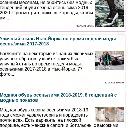
осенним месяцам, не обойтись без модных
тенденций обуви сезона осень-зима 2019-
2020. Просмотрите ниже все тренды, чтобы
им...
14 07 2026 16:56:14
Уличный стиль Нью-Йорка во время недели моды
осень/зима 2017-2018
Взгляните на некоторые из наших любимых
уличных образов, узнайте, каким был
уличный стиль во время недели моды
осень/зима 2017-2018 в Нью-Йорке. 77
фото...
13 07 2026 17:42:35
Модная обувь осень/зима 2018-2019. 8 тенденций с
модных показов
Модная обувь сезона осень/зима 2018-19
года сможет удовлетворить и порадовать
почти всех. Есть варианты на плоской
подошве, есть женские сапоги и ботильоны с высокими