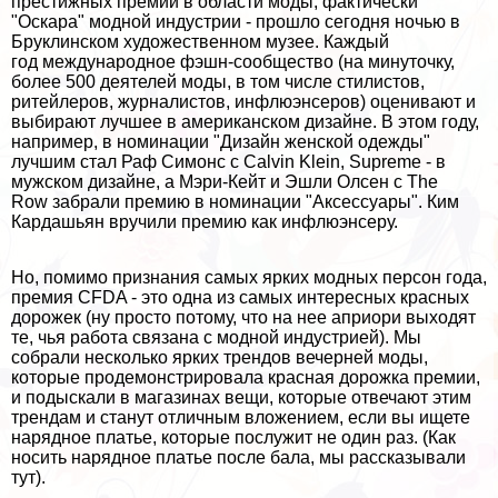
престижных премий в области моды, фактически
"Оскара" модной индустрии - прошло сегодня ночью в
Бруклинском художественном музее. Каждый
год международное фэшн-сообщество (на минуточку,
более 500 деятелей моды, в том числе стилистов,
ритейлеров, журналистов, инфлюэнсеров) оценивают и
выбирают лучшее в американском дизайне. В этом году,
например, в номинации "Дизайн женской одежды"
лучшим стал Раф Симонс с Calvin Klein, Supreme - в
мужском дизайне, а
Мэри-Кейт и Эшли Олсен с The
Row
забрали премию в номинации "Аксессуары". Ким
Кардашьян вручили премию как инфлюэнсеру.
Но, помимо признания самых ярких модных персон года,
премия CFDA - это одна из самых интересных красных
дорожек (ну просто потому, что на нее априори выходят
те, чья работа связана с модной индустрией). Мы
собрали несколько ярких трендов вечерней моды,
которые продемонстрировала красная дорожка премии,
и подыскали в магазинах вещи, которые отвечают этим
трендам и станут отличным вложением, если вы ищете
нарядное платье, которые послужит не один раз. (
Как
носить нарядное платье после бала, мы рассказывали
тут
).