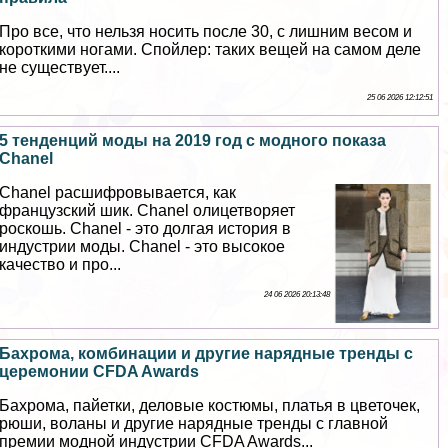
Про все, что нельзя носить после 30, с лишним весом и
короткими ногами. Спойлер: таких вещей на самом деле
не существует....
25 06 2026 12:12:51
5 тенденций моды на 2019 год с модного показа
Chanel
Chanel расшифровывается, как
французский шик. Chanel олицетворяет
роскошь. Chanel - это долгая история в
индустрии моды. Chanel - это высокое
качество и про...
24 06 2026 20:13:48
Бахрома, комбинации и другие нарядные тренды с
церемонии CFDA Awards
Бахрома, пайетки, деловые костюмы, платья в цветочек,
рюши, воланы и другие нарядные тренды с главной
премии модной индустрии CFDA Awards...