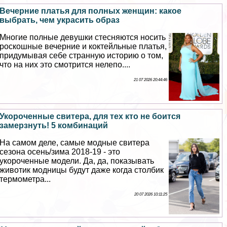
Вечерние платья для полных женщин: какое
выбрать, чем украсить образ
Многие полные дeвyшки стесняются носить
роскошные вечерние и коктейльные платья,
придумывая себе странную историю о том,
что на них это смотрится нелепо....
21 07 2026 20:44:46
Укороченные свитера, для тех кто не боится
замерзнуть! 5 комбинаций
На самом деле, самые модные свитера
сезона осень/зима 2018-19 - это
укороченные модели. Да, да, показывать
животик модницы будут даже когда столбик
термометра...
20 07 2026 10:11:25