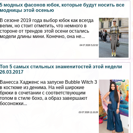
5 модных фасонов юбок, которые будут носить все
модницы этой осенью
В сезоне 2019 года выбор юбок как всегда
велик, но стоит отметить, что немного в
стороне от трендов этой осени остались
модели длины мини. Конечно, она не...
04 07 2026 5:23:52
Топ 5 самых стильных знаменитостей этой недели
26.03.2017
Ванесса Хадженс на запуске Bubble Witch 3
в костюме из денима. На ней широкие
брюки в сочетании с соответствующим
топом в стиле бохо, а образ завершают
босоножки...
03 07 2026 11:33:26