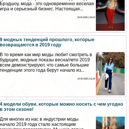
Брэдшоу, мода - это одновременно веселая
игра и серьезный бизнес. Настоящая...
24 06 2026 1:54:19
9 модных тенденций прошлого, которые
возвращаются в 2019 году
В то время как мир моды любит смотреть в
будущее, модные показы весна/лето 2019
всем демонстрируют, что самые большие
тенденции этого года берут начало из...
23 06 2026 2:11:24
4 модели обуви, которые можно носить с чем угодно
в этом сезоне!
Для многих из нас в индустрии моды
начало 2019 года стало настоящим