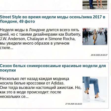
Street Style во время недели моды осень/зима 2017 в
Лондоне, 49 фото
Неделя моды в Лондоне длится всего пять
дней, но с такими дизайнерами как Burberry,
J.W. Anderson, Chalayan и Simone Rocha,
мы увидели много образов в уличном
стиле...
28 06 2026 20:30:37
Сезон белых сникерсовсамые красивые модели для
покупки
Несколько лет назад каждая модница
носила белые кроссовки от Adidas.
Они тогда вызвали настоящий ажиотаж. Но,
как это в моде происходит: после
нескольких се...
27 06 2026 16:18:23