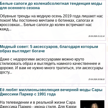
Белые сапоги до коленабсолютная тенденция моды
для осеннего сезона
Обувные тренды на модную осень 2019 года лишают нас
покоя! Мы постоянно мечтаем о ботинках, сапогах и
кроссовках... Белые сапоги до колен встречают нас
кажд...
26 06 2026 21:31:14
Модный совет: 5 аксессуаров, благодаря которым
образ выглядит богаче
Даже с недорогими аксессуарами можно круто
стилизовать образ и выглядеть намного качественнее и
дороже. И вам не нужно много тратиться, эти аксессуары
досту...
25 06 2026 20:58:10
Её любят миллионыэволюция вечерней моды Сары
Джессики Паркер с 1991 года
На телевидении и в реальной жизни Сара
Джессика Паркер - икона стиля. Для Кэрри