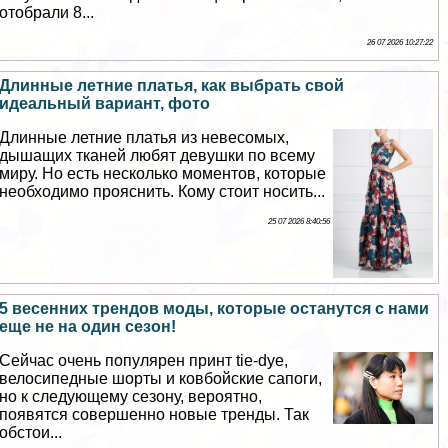
отобрали 8...
26 07 2026 10:27:22
Длинные летние платья, как выбрать свой
идеальный вариант, фото
Длинные летние платья из невесомых,
дышащих тканей любят дeвyшки по всему
миру. Но есть несколько моментов, которые
необходимо прояснить. Кому стоит носить...
25 07 2026 8:40:56
5 весенних трендов моды, которые останутся с нами
еще не на один сезон!
Сейчас очень популярен принт tie-dye,
велосипедные шорты и ковбойские сапоги,
но к следующему сезону, вероятно,
появятся совершенно новые тренды. Так
обстои...