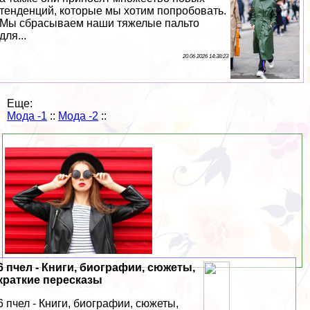
тенденций, которые мы хотим попробовать.
Мы сбрасываем наши тяжелые пальто
для...
20 06 2026 14:38:23
Еще:
Мода -1
::
Мода -2
::
6 пчел - Книги, биографии, сюжеты,
краткие пересказы
6 пчел - Книги, биографии, сюжеты,