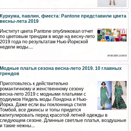
Куркума, павлин, фиеста: Pantone представили цвета
весны-лета 2019
Институт цвета Pantone опубликовал отчет
по цветовым трендам в моде на весну-лето
2019 года по результатам Нью-Йоркской
недели моды....
04 08 2026 13:54:53
Модные платья сезона весна-лето 2019. 10 главных
трендов
Приготовьтесь к действительно
романтичному и женственному сезону
весна-лето 2019 с модными платьями с
подиумов Недель моды Лондона и Нью-
Йорка. Даже если вы поклонница стиля
Томбой, все джинсы и топы придется
капитулировать перед красотой летней одежды в
следующем сезоне. Длинные светлые платья, воздушные
и такие нежны...