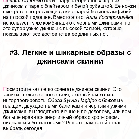
О
ливия Палермо
носит пару разорванных черных
джинсов в паре с блейзером и белой рубашкой. Ее ножки
смотрятся потрясающе даже с парой ботинок амфибий
на плоской подошве. Вместо этого,
Алла Костромичёва
использует ту же комбинацию с черными джинсами, но
это супер узкие джинсы с высокой талией, которые
показывают все достоинства ее длинных ног.
#3. Легкие и шикарные образы с
джинсами скинни
П
осмотрите как легко сочетать джинсы скинни. Это
зависит только от того стиля, который вы хотите
интерпретировать. Образ
Sylvia Haghjoo
с бежевым
плащем, двухцветными балетками и черными узкими
джинсами, выглядит утонченно и по-деловому, или вам
больше нравится энергичный образ с кроп-топом,
пиджаком и ботильонами? Решать вам какой стиль
выбрать сегодня!