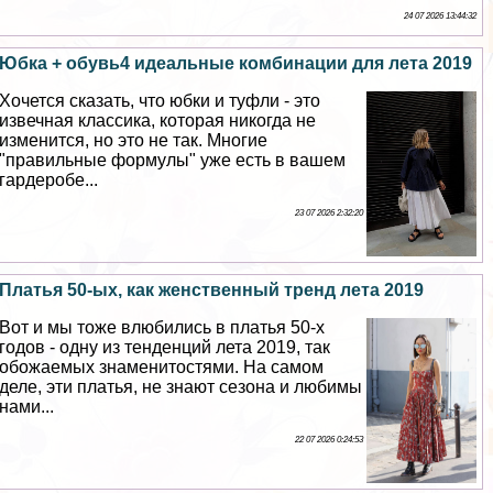
24 07 2026 13:44:32
Юбка + обувь4 идеальные комбинации для лета 2019
Хочется сказать, что юбки и туфли - это
извечная классика, которая никогда не
изменится, но это не так. Многие
"правильные формулы" уже есть в вашем
гардеробе...
23 07 2026 2:32:20
Платья 50-ых, как женственный тренд лета 2019
Вот и мы тоже влюбились в платья 50-х
годов - одну из тенденций лета 2019, так
обожаемых знаменитостями. На самом
деле, эти платья, не знают сезона и любимы
нами...
22 07 2026 0:24:53