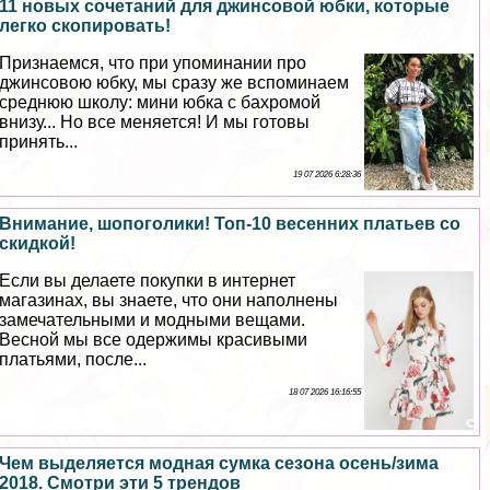
11 новых сочетаний для джинсовой юбки, которые
легко скопировать!
Признаемся, что при упоминании про
джинсовою юбку, мы сразу же вспоминаем
среднюю школу: мини юбка с бахромой
внизу... Но все меняется! И мы готовы
принять...
19 07 2026 6:28:36
Внимание, шопоголики! Топ-10 весенних платьев со
скидкой!
Если вы делаете покупки в интернет
магазинах, вы знаете, что они наполнены
замечательными и модными вещами.
Весной мы все одержимы красивыми
платьями, после...
18 07 2026 16:16:55
Чем выделяется модная сумка сезона осень/зима
2018. Смотри эти 5 трендов