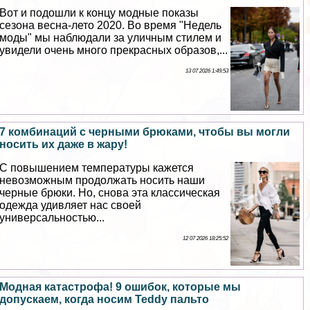
Вот и подошли к концу модные показы
сезона весна-лето 2020. Во время "Недель
моды" мы наблюдали за уличным стилем и
увидели очень много прекрасных образов,...
13 07 2026 1:49:53
7 комбинаций с черными брюками, чтобы вы могли
носить их даже в жару!
С повышением температуры кажется
невозможным продолжать носить наши
черные брюки. Но, снова эта классическая
одежда удивляет нас своей
универсальностью...
12 07 2026 18:25:52
Модная катастрофа! 9 ошибок, которые мы
допускаем, когда носим Teddy пальто