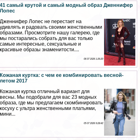
41 самый крутой и самый модный образ Дженнифер
Лопес
Дженнифер Лопес не перестает на
удивлять и радовать своими женственными
образами. Просмотрите нашу галерею, где
мы постарались собрать для вас только
самые интересные, ceкcуальные и
красивые образы знаменитости....
06 07 2026 1:26:20
Кожаная куртка: с чем ее комбинировать весной-
летом 2017
Кожаная куртка отличный вариант для
весны. Мы подобрали для вас 23 модных
образа, где мы предлагаем скомбинировать
косуху с ультра женственными платьями,
мини...
05 07 2026 9:28:42