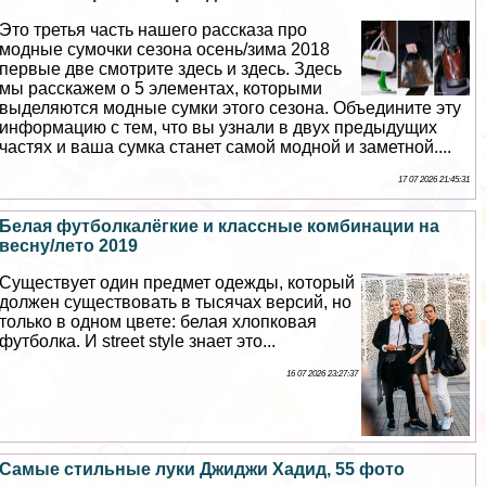
Это третья часть нашего рассказа про
модные сумочки сезона осень/зима 2018
первые две смотрите здесь и здесь. Здесь
мы расскажем о 5 элементах, которыми
выделяются модные сумки этого сезона. Объедините эту
информацию с тем, что вы узнали в двух предыдущих
частях и ваша сумка станет самой модной и заметной....
17 07 2026 21:45:31
Белая футболкалёгкие и классные комбинации на
весну/лето 2019
Существует один предмет одежды, который
должен существовать в тысячах версий, но
только в одном цвете: белая хлопковая
футболка. И street style знает это...
16 07 2026 23:27:37
Самые стильные луки Джиджи Хадид, 55 фото