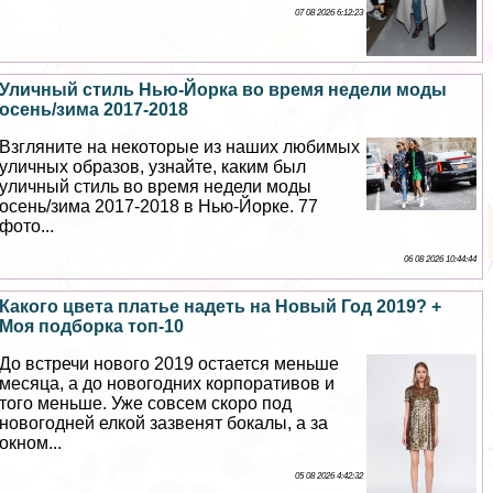
07 08 2026 6:12:23
Уличный стиль Нью-Йорка во время недели моды
осень/зима 2017-2018
Взгляните на некоторые из наших любимых
уличных образов, узнайте, каким был
уличный стиль во время недели моды
осень/зима 2017-2018 в Нью-Йорке. 77
фото...
06 08 2026 10:44:44
Какого цвета платье надеть на Новый Год 2019? +
Моя подборка топ-10
До встречи нового 2019 остается меньше
месяца, а до новогодних корпоративов и
того меньше. Уже совсем скоро под
новогодней елкой зазвенят бокалы, а за
окном...
05 08 2026 4:42:32