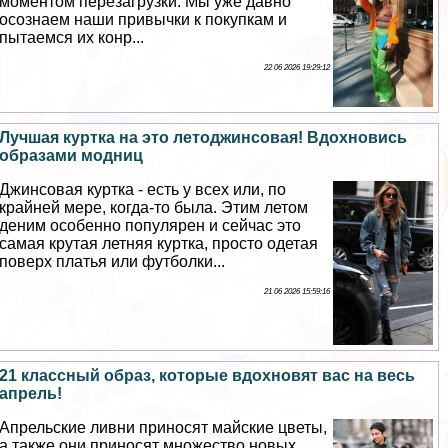
моментом перезагрузки. Мы уже давно
осознаем наши привычки к покупкам и
пытаемся их конр...
22 06 2026 19:29:12
Лучшая куртка на это летоджинсовая! Вдохновись
образами модниц
Джинсовая куртка - есть у всех или, по
крайней мере, когда-то была. Этим летом
деним особенно популярен и сейчас это
самая крутая летняя куртка, просто одетая
поверх платья или футболки...
21 06 2026 15:59:16
21 классный образ, которые вдохновят вас на весь
апрель!
Апрельские ливни приносят майские цветы,
а также они приносят множество новых