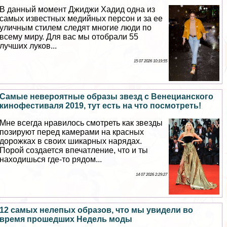
В данный момент Джиджи Хадид одна из
самых известных медийных персон и за ее
уличным стилем следят многие люди по
всему миру. Для вас мы отобрали 55
лучших луков...
15 07 2026 10:19:55
Самые невероятные образы звезд с Венецианского
кинофестиваля 2019, тут есть на что посмотреть!
Мне всегда нравилось смотреть как звезды
позируют перед камерами на красных
дорожках в своих шикарных нарядах.
Порой создается впечатление, что и ты
находишься где-то рядом...
14 07 2026 2:29:27
12 самых нелепых образов, что мы увидели во
время прошедших Недель моды