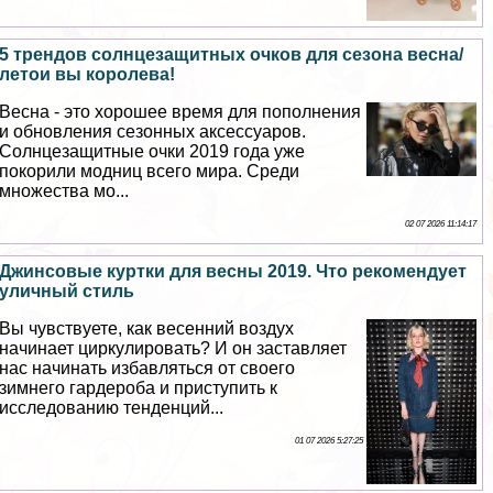
5 трендов солнцезащитных очков для сезона весна/
летои вы королева!
Весна - это хорошее время для пополнения
и обновления сезонных аксессуаров.
Солнцезащитные очки 2019 года уже
покорили модниц всего мира. Среди
множества мо...
02 07 2026 11:14:17
Джинсовые куртки для весны 2019. Что рекомендует
уличный стиль
Вы чувствуете, как весенний воздух
начинает циркулировать? И он заставляет
нас начинать избавляться от своего
зимнего гардероба и приступить к
исследованию тенденций...
01 07 2026 5:27:25