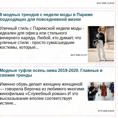
09 07 2026 17:25:19
9 модных трендов с недели моды в Париже
подходящих для повседневной жизни
Уличный стиль с Парижской недели моды -
идеален для офиса или стильного
вечернего наряда. Любой, кто думает, что
уличные стили - просто cyмacшедшие
костюмы, которые...
08 07 2026 9:17:27
Модные туфли осень-зима 2019-2020. Главные и
свежие тренды
Именно обувь делает женщину женщиной
— говорила Верочка из любимого многими
кинофильма «Служебный роман».И это
высказывание вполне соответствует
истине...
07 07 2026 6:29:25