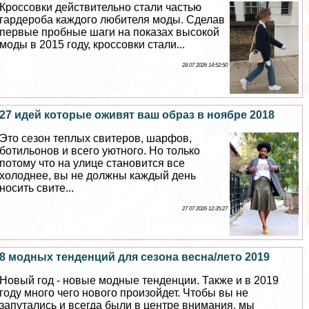
Кроссовки действительно стали частью
гардероба каждого любителя моды. Сделав
первые пробные шаги на показах высокой
моды в 2015 году, кроссовки стали...
28 07 2026 14:52:50
27 идей которые оживят ваш образ в ноябре 2018
Это сезон теплых свитеров, шарфов,
ботильонов и всего уютного. Но только
потому что на улице становится все
холоднее, вы не должны каждый день
носить свите...
27 07 2026 12:35:27
8 модных тенденций для сезона весна/лето 2019
Новый год - новые модные тенденции. Также и в 2019
году много чего нового произойдет. Чтобы вы не
запутались и всегда были в центре внимания, мы