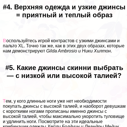
#4. Верхняя одежда и узкие джинсы
= приятный и теплый образ
В
оспользуйтесь игрой контрастов с узкими джинсами и
пальто XL. Точно так же, как в этих двух образах, которые
нам демонстрируют
Gilda Ambrosio и Ники Хилтон
.
#5. Какие джинсы скинни выбрать
— с низкой или высокой талией?
Т
ем, у кого длинные ноги уже нет необходимости
покупать джинсы с высокой талией, и наоборот дeвyшкам
с короткими ногами прописаны именно джинсы с
высокой талией, чтобы максимально укоротить туловище
и удлинить ноги. Посмотрите на эти идеальные
комбинации одежды
Хейли Болдуин и Леандры Медин.