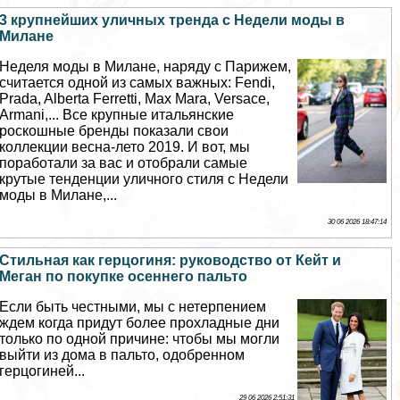
3 крупнейших уличных тренда с Недели моды в
Милане
Неделя моды в Милане, наряду с Парижем,
считается одной из самых важных: Fendi,
Prada, Alberta Ferretti, Max Mara, Versace,
Armani,... Все крупные итальянские
роскошные бренды показали свои
коллекции весна-лето 2019. И вот, мы
поработали за вас и отобрали самые
крутые тенденции уличного стиля с Недели
моды в Милане,...
30 06 2026 18:47:14
Стильная как герцогиня: руководство от Кейт и
Меган по покупке осеннего пальто
Если быть честными, мы с нетерпением
ждем когда придут более прохладные дни
только по одной причине: чтобы мы могли
выйти из дома в пальто, одобренном
герцогиней...
29 06 2026 2:51:31