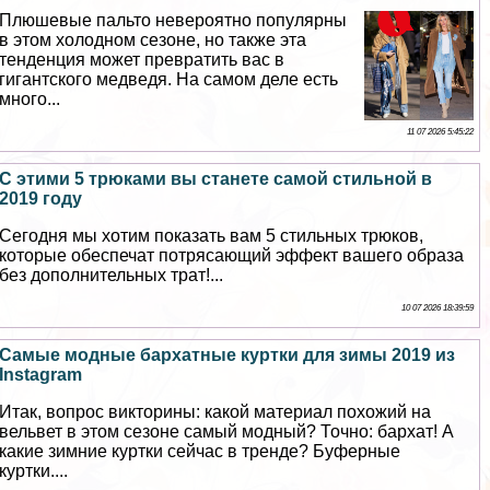
Плюшевые пальто невероятно популярны
в этом холодном сезоне, но также эта
тенденция может превратить вас в
гигантского медведя. На самом деле есть
много...
11 07 2026 5:45:22
С этими 5 трюками вы станете самой стильной в
2019 году
Сегодня мы хотим показать вам 5 стильных трюков,
которые обеспечат потрясающий эффект вашего образа
без дополнительных трат!...
10 07 2026 18:39:59
Самые модные бархатные куртки для зимы 2019 из
Instagram
Итак, вопрос викторины: какой материал похожий на
вельвет в этом сезоне самый модный? Точно: бархат! А
какие зимние куртки сейчас в тренде? Буферные
куртки....