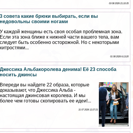
03 08 2026 21:10:35
3 совета какие брюки выбирать, если вы
недовольны своими ногами
У каждой женщины есть своя особая проблемная зона.
Если эта зона ближе к нижней части вашего тела, вам
следует быть особенно осторожной. Но с некоторыми
хитростями...
01 08 2026 6:13:20
Джессика Альбакоролева денима! Её 23 способа
носить джинсы
Впереди вы найдете 22 образа, которые
доказывают, что Джессика Альба -
настоящая джинсовая королева. И мы
более чем готовы скопировать ее идеи!...
31 07 2026 12:27:21