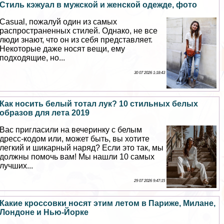
Стиль кэжуал в мужской и женской одежде, фото
Casual, пожалуй один из самых
распространенных стилей. Однако, не все
люди знают, что он из себя представляет.
Некоторые даже носят вещи, ему
подходящие, но...
30 07 2026 1:18:43
Как носить белый тотал лук? 10 стильных белых
образов для лета 2019
Вас пригласили на вечеринку с белым
дресс-кодом или, может быть, вы хотите
легкий и шикарный наряд? Если это так, мы
должны помочь вам! Мы нашли 10 самых
лучших...
29 07 2026 9:47:15
Какие кроссовки носят этим летом в Париже, Милане,
Лондоне и Нью-Йорке