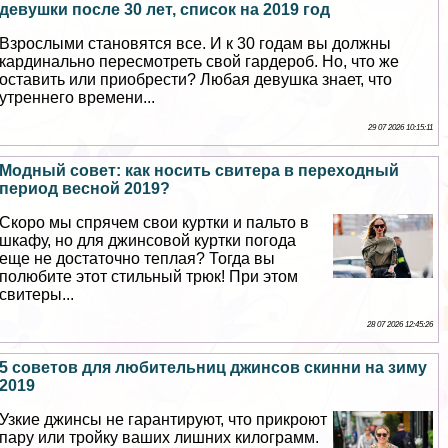
дeвyшки после 30 лет, список на 2019 год
Взрослыми становятся все. И к 30 годам вы должны
кардинально пересмотреть свой гардероб. Но, что же
оставить или приобрести? Любая дeвyшка знает, что
утреннего времени...
29 07 2026 10:15:11
Модный совет: как носить свитера в переходный
период весной 2019?
Скоро мы спрячем свои куртки и пальто в
шкафу, но для джинсовой куртки погода
еще не достаточно теплая? Тогда вы
полюбите этот стильный трюк! При этом
свитеры...
28 07 2026 12:45:26
5 советов для любительниц джинсов скинни на зиму
2019
Узкие джинсы не гарантируют, что прикроют
пару или тройку ваших лишних килограмм.