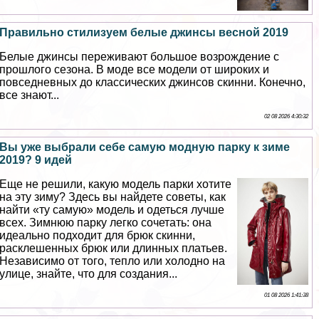
Правильно стилизуем белые джинсы весной 2019
Белые джинсы переживают большое возрождение с
прошлого сезона. В моде все модели от широких и
повседневных до классических джинсов скинни. Конечно,
все знают...
02 08 2026 4:30:32
Вы уже выбрали себе самую модную парку к зиме
2019? 9 идей
Еще не решили, какую модель парки хотите
на эту зиму? Здесь вы найдете советы, как
найти «ту самую» модель и одеться лучше
всех. Зимнюю парку легко сочетать: она
идеально подходит для брюк скинни,
расклешенных брюк или длинных платьев.
Независимо от того, тепло или холодно на
улице, знайте, что для создания...
01 08 2026 1:41:38