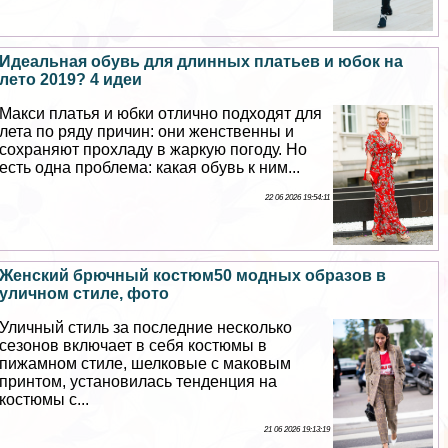
Идеальная обувь для длинных платьев и юбок на
лето 2019? 4 идеи
Макси платья и юбки отлично подходят для
лета по ряду причин: они женственны и
сохраняют прохладу в жаркую погоду. Но
есть одна проблема: какая обувь к ним...
22 06 2026 19:54:11
Женский брючный костюм50 модных образов в
уличном стиле, фото
Уличный стиль за последние несколько
сезонов включает в себя костюмы в
пижамном стиле, шелковые с маковым
принтом, установилась тенденция на
костюмы с...
21 06 2026 19:13:19