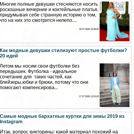
Многие полные дeвyшки стесняются носить
роскошные вечерние и коктейльные платья,
придумывая себе странную историю о том,
что на них это смотрится нелепо....
18 07 2026 10:58:52
Как модные дeвyшки стилизуют простые футболки?
20 идей
Летом мы носим свои футболки без
передышек. Футболка - идеальное
сочетание для таких частей, как
блейзеры,юбки и брюки, потому что они
помогают компенсирова...
17 07 2026 13:53:28
Самые модные бархатные куртки для зимы 2019 из
Instagram
Итак, вопрос викторины: какой материал похожий на