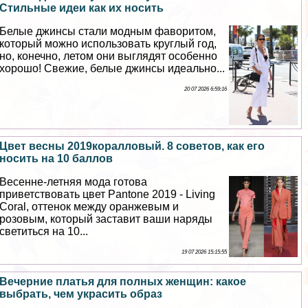
Стильные идеи как их носить
Белые джинсы стали модным фаворитом,
который можно использовать круглый год,
но, конечно, летом они выглядят особенно
хорошо! Свежие, белые джинсы идеально...
20 07 2026 6:59:16
Цвет весны 2019коралловый. 8 советов, как его
носить на 10 баллов
Весенне-летняя мода готова
приветствовать цвет Pantone 2019 - Living
Coral, оттенок между оранжевым и
розовым, который заставит ваши наряды
светиться на 10...
19 07 2026 15:15:55
Вечерние платья для полных женщин: какое
выбрать, чем украсить образ