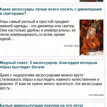
Какие аксессуары лучше всего носить с джемперами
и свитерами?
Наш самый уютный и простой предмет
зимней одежды - это джемпер или свитер.
Они настолько удобны и универсальны, их
легко комбинировать со всем, кроме
одной...
22 07 2026 7:39:25
Модный совет: 5 аксессуаров, благодаря которым
образ выглядит богаче
Даже с недорогими аксессуарами можно круто
стилизовать образ и выглядеть намного качественнее и
дороже. И вам не нужно много тратиться, эти аксессуары
досту...
21 07 2026 3:45:49
Белые джинсылучшая покупка на это лето!