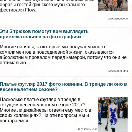
образы гостей финского музыкального
фестиваля Flow...
25 06 2026 23:20:35
Эти 5 трюков помогут вам выглядеть
привлекательнее на фотографиях
Многие наряды, за которые мы получаем много
комплиментов в повседневной жизни, оказываются
абсолютным провалом перед камерой, потому что они не
оптимально...
24 06 2026 23:14:35
Платье футляр 2017 фото новинки. В тренде ли оно в
весенне/летнем сезоне?
Насколько платье футляр в тренде в
текущем весенне/летнем сезоне 2017?
Многие ли дизайнеры отвели ему место в
своих коллекциях? На эти вопросы мы и
постараемся...
23 06 2026 14:42:10