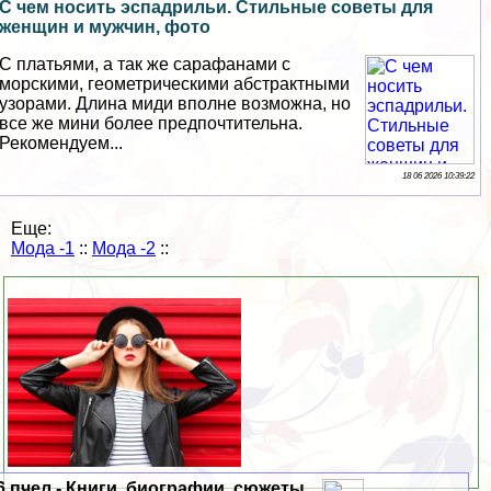
С чем носить эспадрильи. Стильные советы для
женщин и мужчин, фото
С платьями, а так же сарафанами с
морскими, геометрическими абстpaктными
узорами. Длина миди вполне возможна, но
все же мини более предпочтительна.
Рекомендуем...
18 06 2026 10:39:22
Еще:
Мода -1
::
Мода -2
::
6 пчел - Книги, биографии, сюжеты,