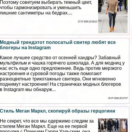
Поэтому советуем выбирать темный цвет,
чтобы гармонизировать и уменьшить
лишние сантиметры на бедрах....
27 07 2026 22:50:21
Модный трендэтот полосатый свитер любят все
блогеры на Instagram
Какое лучшее средство от осенней хандры? Забавный
мультфильм и чашка горячего шоколада. А для модниц у
нас есть еще одно предложение. Ведь против мерзкого
настроения и суровой погоды также помогают
разноцветные трикотажные свитера. Они мгновенно
поднимут настроение! На страничках модных блогеров
в Instagram мы обнаруж...
26 07 2026 20:37:57
Стиль Меган Маркл, скопируй образы герцогини
Не секрет, что все мы одержимо следим за
стилем Меган Маркл. Еще на ее первой
прогулке с Принцем Гарри Уэльским, она