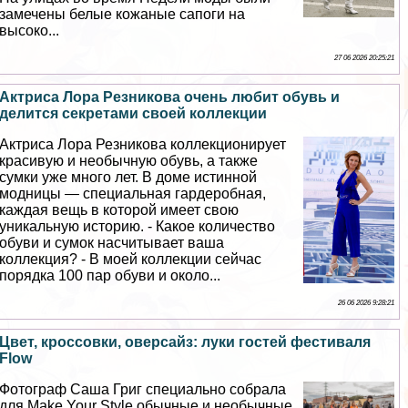
замечены белые кожаные сапоги на
высоко...
27 06 2026 20:25:21
Актриса Лора Резникова очень любит обувь и
делится секретами своей коллекции
Актриса Лора Резникова коллекционирует
красивую и необычную обувь, а также
сумки уже много лет. В доме истинной
модницы — специальная гардеробная,
каждая вещь в которой имеет свою
уникальную историю. - Какое количество
обуви и сумок насчитывает ваша
коллекция? - В моей коллекции сейчас
порядка 100 пар обуви и около...
26 06 2026 9:28:21
Цвет, кроссовки, оверсайз: луки гостей фестиваля
Flow
Фотограф Саша Григ специально собрала
для Make Your Style обычные и необычные