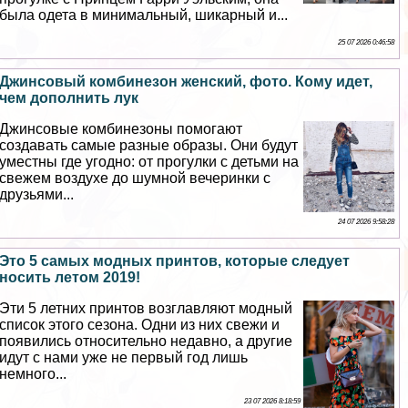
была одета в минимальный, шикарный и...
25 07 2026 0:46:58
Джинсовый комбинезон женский, фото. Кому идет,
чем дополнить лук
Джинсовые комбинезоны помогают
создавать самые разные образы. Они будут
уместны где угодно: от прогулки с детьми на
свежем воздухе до шумной вечеринки с
друзьями...
24 07 2026 9:58:28
Это 5 самых модных принтов, которые следует
носить летом 2019!
Эти 5 летних принтов возглавляют модный
список этого сезона. Одни из них свежи и
появились относительно недавно, а другие
идут с нами уже не первый год лишь
немного...
23 07 2026 8:18:59