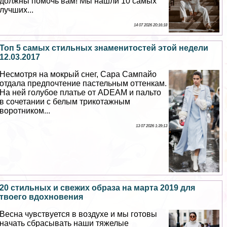
должны помочь вам! Мы нашли 10 самых
лучших...
14 07 2026 20:16:18
Топ 5 самых стильных знаменитостей этой недели
12.03.2017
Несмотря на мокрый снег, Сара Сампайо
отдала предпочтение пастельным оттенкам.
На ней гoлyбое платье от ADEAM и пальто
в сочетании с белым трикотажным
воротником...
13 07 2026 1:39:13
20 стильных и свежих образа на марта 2019 для
твоего вдохновения
Весна чувствуется в воздухе и мы готовы
начать сбрасывать наши тяжелые