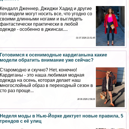
Кендалл Дженнер, Джиджи Хадид и другие
топ-модели могут носить все, что угодно со
своими длинными ногами и выглядеть
фантастически пpaктически в любой
одежде - особенно в джинсах....
01 07 2026 21:51:45
Готовимся к осенимодные кардиганына какие
модели обратить внимание уже сейчас?
Старомодно и скучно? Нет, конечно!
Кардиганы - это наша любимая модная
одежда на осень, которая делает наш
многослойный образ в переходный сезон в
сто раз проще...
30 06 2026 2:58:26
Неделя моды в Нью-Йорке диктует новые правила, 5
трендов с её улиц