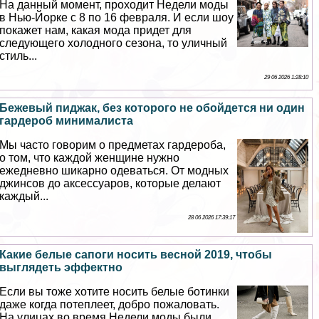
На данный момент, проходит Недели моды
в Нью-Йорке с 8 по 16 февраля. И если шоу
покажет нам, какая мода придет для
следующего холодного сезона, то уличный
стиль...
29 06 2026 1:28:10
Бежевый пиджак, без которого не обойдется ни один
гардероб минималиста
Мы часто говорим о предметах гардероба,
о том, что каждой женщине нужно
ежедневно шикарно одеваться. От модных
джинсов до аксессуаров, которые делают
каждый...
28 06 2026 17:39:17
Какие белые сапоги носить весной 2019, чтобы
выглядеть эффектно
Если вы тоже хотите носить белые ботинки
даже когда потеплеет, добро пожаловать.
На улицах во время Недели моды были