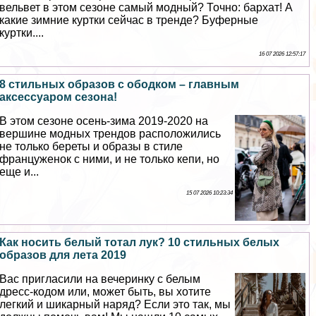
вельвет в этом сезоне самый модный? Точно: бархат! А
какие зимние куртки сейчас в тренде? Буферные
куртки....
16 07 2026 12:57:17
8 стильных образов с ободком – главным
аксессуаром сезона!
В этом сезоне осень-зима 2019-2020 на
вершине модных трендов расположились
не только береты и образы в стиле
француженок с ними, и не только кепи, но
еще и...
15 07 2026 10:23:34
Как носить белый тотал лук? 10 стильных белых
образов для лета 2019
Вас пригласили на вечеринку с белым
дресс-кодом или, может быть, вы хотите
легкий и шикарный наряд? Если это так, мы