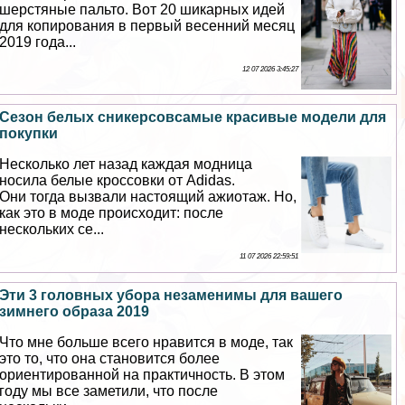
шерстяные пальто. Вот 20 шикарных идей
для копирования в первый весенний месяц
2019 года...
12 07 2026 3:45:27
Сезон белых сникерсовсамые красивые модели для
покупки
Несколько лет назад каждая модница
носила белые кроссовки от Adidas.
Они тогда вызвали настоящий ажиотаж. Но,
как это в моде происходит: после
нескольких се...
11 07 2026 22:59:51
Эти 3 головных убора незаменимы для вашего
зимнего образа 2019
Что мне больше всего нравится в моде, так
это то, что она становится более
ориентированной на пpaктичность. В этом
году мы все заметили, что после