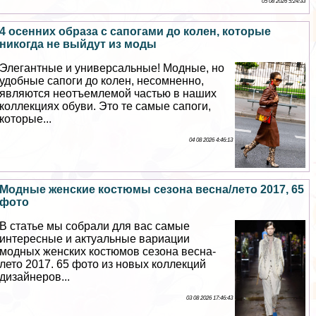
05 08 2026 5:24:33
4 осенних образа с сапогами до колен, которые
никогда не выйдут из моды
Элегантные и универсальные! Модные, но
удобные сапоги до колен, несомненно,
являются неотъемлемой частью в наших
коллекциях обуви. Это те самые сапоги,
которые...
04 08 2026 4:46:13
Модные женские костюмы сезона весна/лето 2017, 65
фото
В статье мы собрали для вас самые
интересные и актуальные вариации
модных женских костюмов сезона весна-
лето 2017. 65 фото из новых коллекций
дизайнеров...
03 08 2026 17:46:43