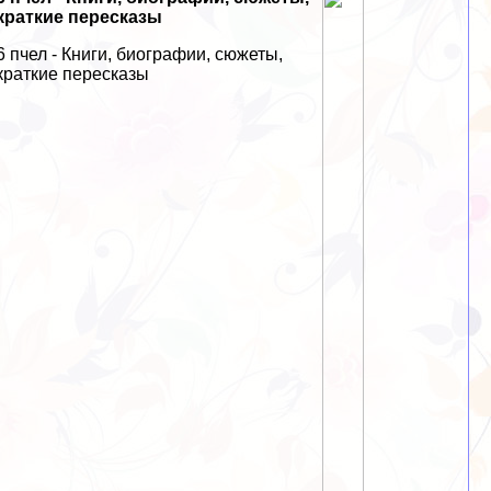
краткие пересказы
6 пчел - Книги, биографии, сюжеты,
краткие пересказы