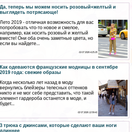
Да, теперь мы можем носить розовый+желтый и
выглядеть потрясающе!
Лето 2019 - отличная возможность для вас
попробовать что-то новое и смелое,
например, как носить розовый и желтый
вместе! Они оба очень заметные цвета, но
если вы найдете...
03 07 2026 4:25:35
Как одеваются французские модницы в сентябре
2019 года: свежие образы
Когда несколько лет назад в моду
вернулись блейзеры телесных оттенков
никто и не мог себе представить, что такой
элемент гардероба останется в моде, и
будет...
02 07 2026 12:59:41
3 трюка с джинсами, которые сделают ваши ноги
длиннее