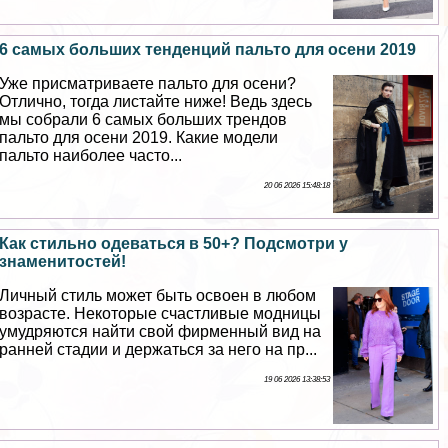
6 самых больших тенденций пальто для осени 2019
Уже присматриваете пальто для осени?
Отлично, тогда листайте ниже! Ведь здесь
мы собрали 6 самых больших трендов
пальто для осени 2019. Какие модели
пальто наиболее часто...
20 06 2026 15:48:18
Как стильно одеваться в 50+? Подсмотри у
знаменитостей!
Личный стиль может быть освоен в любом
возрасте. Некоторые счастливые модницы
умудряются найти свой фирменный вид на
ранней стадии и держаться за него на пр...
19 06 2026 13:38:53