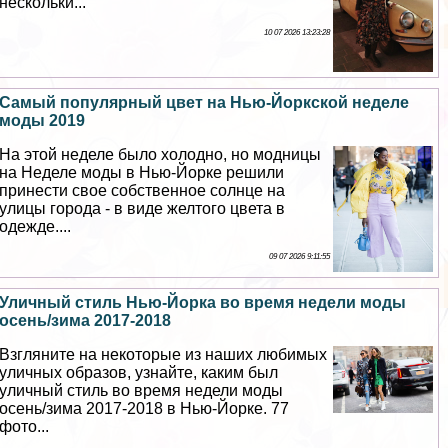
нескольки...
10 07 2026 13:23:28
Самый популярный цвет на Нью-Йоркской неделе
моды 2019
На этой неделе было холодно, но модницы
на Неделе моды в Нью-Йорке решили
принести свое собственное солнце на
улицы города - в виде желтого цвета в
одежде....
09 07 2026 9:11:55
Уличный стиль Нью-Йорка во время недели моды
осень/зима 2017-2018
Взгляните на некоторые из наших любимых
уличных образов, узнайте, каким был
уличный стиль во время недели моды
осень/зима 2017-2018 в Нью-Йорке. 77
фото...