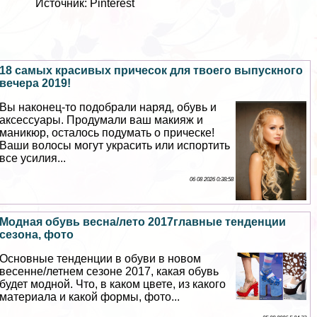
Источник: Pinterest
18 самых красивых причесок для твоего выпускного
вечера 2019!
Вы наконец-то подобрали наряд, обувь и
аксессуары. Продумали ваш макияж и
маникюр, осталось подумать о прическе!
Ваши волосы могут украсить или испортить
все усилия...
06 08 2026 0:38:58
Модная обувь весна/лето 2017главные тенденции
сезона, фото
Основные тенденции в обуви в новом
весенне/летнем сезоне 2017, какая обувь
будет модной. Что, в каком цвете, из какого
материала и какой формы, фото...