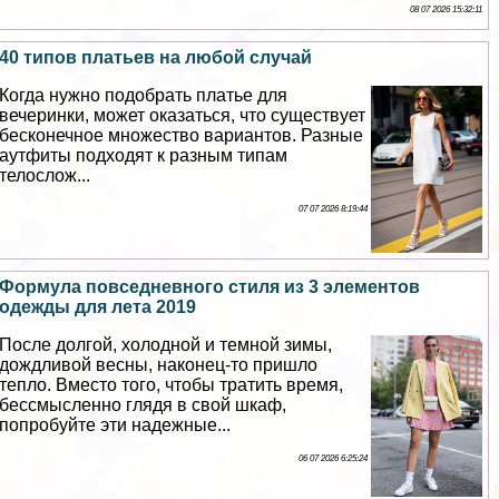
08 07 2026 15:32:11
40 типов платьев на любой случай
Когда нужно подобрать платье для
вечеринки, может оказаться, что существует
бесконечное множество вариантов. Разные
аутфиты подходят к разным типам
телослож...
07 07 2026 8:19:44
Формула повседневного стиля из 3 элементов
одежды для лета 2019
После долгой, холодной и темной зимы,
дождливой весны, наконец-то пришло
тепло. Вместо того, чтобы тратить время,
бессмысленно глядя в свой шкаф,
попробуйте эти надежные...
06 07 2026 6:25:24