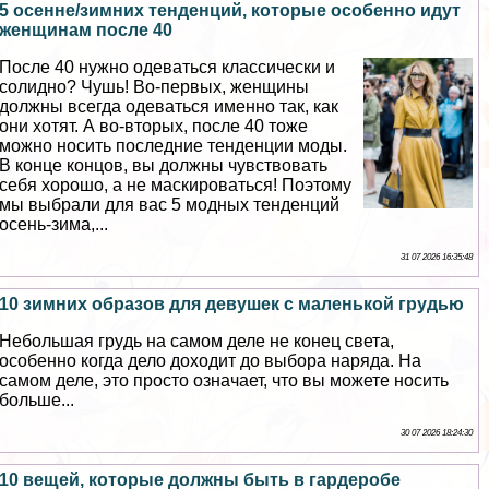
5 осенне/зимних тенденций, которые особенно идут
женщинам после 40
После 40 нужно одеваться классически и
солидно? Чушь! Во-первых, женщины
должны всегда одеваться именно так, как
они хотят. А во-вторых, после 40 тоже
можно носить последние тенденции моды.
В конце концов, вы должны чувствовать
себя хорошо, а не маскироваться! Поэтому
мы выбрали для вас 5 модных тенденций
осень-зима,...
31 07 2026 16:35:48
10 зимних образов для дeвyшек с маленькой гpyдью
Небольшая гpyдь на самом деле не конец света,
особенно когда дело доходит до выбора наряда. На
самом деле, это просто означает, что вы можете носить
больше...
30 07 2026 18:24:30
10 вещей, которые должны быть в гардеробе