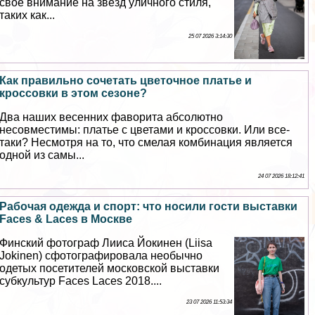
свое внимание на звезд уличного стиля,
таких как...
25 07 2026 3:14:30
Как правильно сочетать цветочное платье и
кроссовки в этом сезоне?
Два наших весенних фаворита абсолютно
несовместимы: платье с цветами и кроссовки. Или все-
таки? Несмотря на то, что смелая комбинация является
одной из самы...
24 07 2026 18:12:41
Рабочая одежда и спорт: что носили гости выставки
Faces & Laces в Москве
Финский фотограф Лииса Йокинен (Liisa
Jokinen) сфотографировала необычно
одетых посетителей московской выставки
субкультур Faces Laces 2018....
23 07 2026 11:53:34