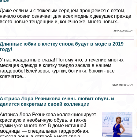
size
Даже если мы с тяжелым сердцем прощаемся с летом,
начало осени означает для всех модных дeвyшек прежде
всего новые тенденции и, конечно же, много новых...
31 07 2026 0:27:24
Длинные юбки в клетку снова будут в моде в 2019
году!
У нас квадратные глаза! Потому что, в течение многих
месяцев одежда в клетку твердо засела в нашем
гардеробе! Блейзеры, куртки, ботинки, брюки - все
клетчатое...
30 07 2026 18:44:45
Актриса Лора Резникова очень любит обувь и
делится секретами своей коллекции
Актриса Лора Резникова коллекционирует
красивую и необычную обувь, а также
сумки уже много лет. В доме истинной
модницы — специальная гардеробная,
каждая вещь в которой имеет свою