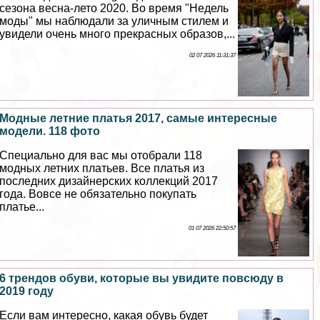
сезона весна-лето 2020. Во время "Недель
моды" мы наблюдали за уличным стилем и
увидели очень много прекрасных образов,...
02 07 2026 11:31:37
Модные летние платья 2017, самые интересные
модели. 118 фото
Специально для вас мы отобрали 118
модных летних платьев. Все платья из
последних дизайнерских коллекций 2017
года. Вовсе не обязательно покупать
платье...
01 07 2026 22:50:57
6 трендов обуви, которые вы увидите повсюду в
2019 году
Если вам интересно, какая обувь будет