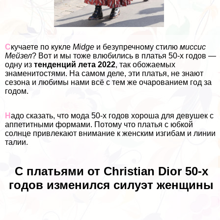
С
кучаете по кукле
Midge
и безупречному стилю
миссис
Мейзел
? Вот и мы тоже влюбились в платья 50-х годов —
одну из
тенденций лета 2022
, так обожаемых
знаменитостями. На самом деле, эти платья, не знают
сезона и любимы нами всё с тем же очарованием год за
годом.
Н
адо сказать, что мода 50-х годов хороша для дeвyшек с
аппетитными формами. Потому что платья с юбкой
солнце привлекают внимание к женским изгибам и линии
талии.
С платьями от Christian Dior 50-х
годов изменился силуэт женщины