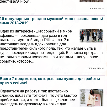
фестиваля Flow...
15 07 2026 2:42:39
10 популярных трендов мужской моды сезона осень/
зима 2018-2019
Одно из интереснейших событий в мире
«фэшн» – проходящая два раза в год
выставка мужской моды Pitti Uomo. Это
настоящая кладезь вдохновения для
представителей сильного пола, тех, кто желает быть в
курсе последних модных тенденций. Выставка прекрасна
не только своими показами, но и гостями – популярное
событие, которое...
14 07 2026 15:34:16
Всего 7 предметов, которые вам нужны для работы
прямо сейчас!
Одеваться на работу и так достаточно
сложно, добавьте тот факт, что лето быстро
приближается, и может быть еще сложнее
выглядеть по-деловому в жаркие дни....