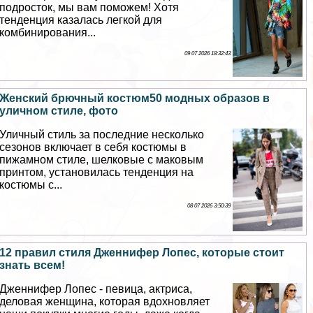
подросток, мы вам поможем! Хотя
тенденция казалась легкой для
комбинирования...
09 07 2026 18:32:43
Женский брючный костюм50 модных образов в
уличном стиле, фото
Уличный стиль за последние несколько
сезонов включает в себя костюмы в
пижамном стиле, шелковые с маковым
принтом, установилась тенденция на
костюмы с...
08 07 2026 3:50:39
12 правил стиля Дженнифер Лопес, которые стоит
знать всем!
Дженнифер Лопес - певица, актриса,
деловая женщина, которая вдохновляет