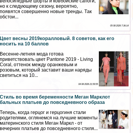
велосипедные шорты и ковбойские сапоги,
но к следующему сезону, вероятно,
появятся совершенно новые тренды. Так
обстои...
05 08 2026 7:36:14
Цвет весны 2019коралловый. 8 советов, как его
носить на 10 баллов
Весенне-летняя мода готова
приветствовать цвет Pantone 2019 - Living
Coral, оттенок между оранжевым и
розовым, который заставит ваши наряды
светиться на 10...
04 08 2026 21:59:55
Стиль во время беременности Меган Марклот
бальных платьев до повседневного образа
Теперь, когда герцог и герцогиня стали
родителями, оглянемся на лучшие моменты
материнского стиля Меган Маркл - от
вечерних платьев до повседневного стиля...