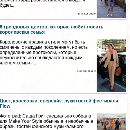
будет...
17 07 2026 9:33:37
6 трендовых цветов, которые любит носить
королевская семья
Королевские правила стиля могут быть
смягчены с каждым поколением, но есть
определенные протоколы, которые
неукоснительно соблюдаются каждым
члeном семьи -...
16 07 2026 22:39:27
Цвет, кроссовки, оверсайз: луки гостей фестиваля
Flow
Фотограф Саша Григ специально собрала
для Make Your Style обычные и необычные
образы гостей финского музыкального