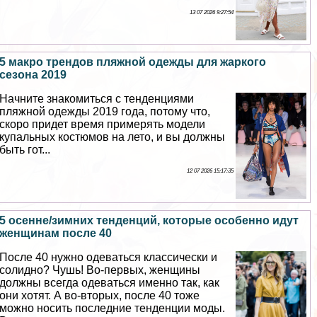
13 07 2026 9:27:54
5 макро трендов пляжной одежды для жаркого
сезона 2019
Начните знакомиться с тенденциями
пляжной одежды 2019 года, потому что,
скоро придет время примерять модели
купальных костюмов на лето, и вы должны
быть гот...
12 07 2026 15:17:35
5 осенне/зимних тенденций, которые особенно идут
женщинам после 40
После 40 нужно одеваться классически и
солидно? Чушь! Во-первых, женщины
должны всегда одеваться именно так, как
они хотят. А во-вторых, после 40 тоже
можно носить последние тенденции моды.