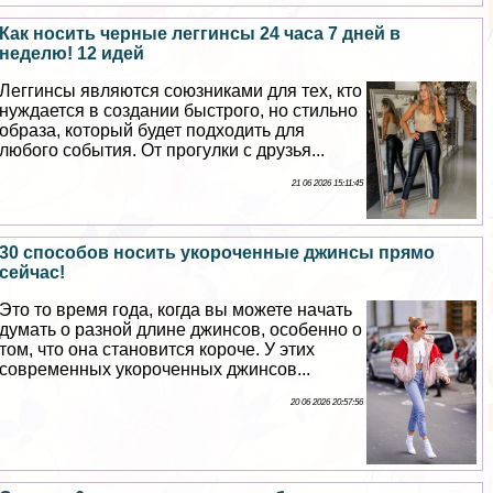
Как носить черные леггинсы 24 часа 7 дней в
неделю! 12 идей
Леггинсы являются союзниками для тех, кто
нуждается в создании быстрого, но стильно
образа, который будет подходить для
любого события. От прогулки с друзья...
21 06 2026 15:11:45
30 способов носить укороченные джинсы прямо
сейчас!
Это то время года, когда вы можете начать
думать о разной длине джинсов, особенно о
том, что она становится короче. У этих
современных укороченных джинсов...
20 06 2026 20:57:56