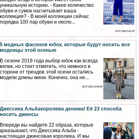
уникальную историю. - Какое количество
обуви и сумок насчитывает ваша
коллекция? - В моей коллекции сейчас
порядка 100 пар обуви и около...
29 07 2026 5:41:20
5 модных фасонов юбок, которые будут носить все
модницы этой осенью
В сезоне 2019 года выбор юбок как всегда
велик, но стоит отметить, что немного в
стороне от трендов этой осени остались
модели длины мини. Конечно, она не...
28 07 2026 10:49:49
Джессика Альбакоролева денима! Её 23 способа
носить джинсы
Впереди вы найдете 22 образа, которые
доказывают, что Джессика Альба -
настоящая джинсовая королева. И мы