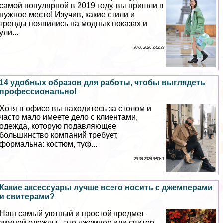
самой популярной в 2019 году, вы пришли в
нужное место! Изучив, какие стили и
тренды появились на модных показах и
ули...
30 06 2026 3:42:39
14 удобных образов для работы, чтобы выглядеть
профессионально!
Хотя в офисе вы находитесь за столом и
часто мало имеете дело с клиентами,
одежда, которую подавляющее
большинство компаний требует,
формальна: костюм, туф...
29 06 2026 9:53:11
Какие аксессуары лучше всего носить с джемперами
и свитерами?
Наш самый уютный и простой предмет
зимней одежды - это джемпер или свитер.