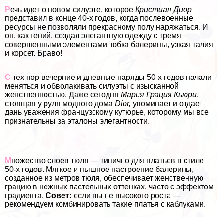
Р
ечь идет о новом силуэте, которое
Кристиан Диор
представил в конце 40-х годов, когда послевоенные
ресурсы не позволяли прекрасному полу наряжаться. И
он, как гений, создал элегантную одежду с тремя
совершенными элементами: юбка балерины, узкая талия
и корсет. Браво!
С
тех пор вечерние и дневные наряды 50-х годов начали
меняться и обволакивать силуэты с изысканной
женственностью. Даже сегодня
Мария Грация Кьюри
,
стоящая у руля модного дома
Dior,
упоминает и отдает
дань уважения французскому кутюрье, которому мы все
признательны за эталоны элегантности.
М
ножество слоев тюля — типично для платьев в стиле
50-х годов. Мягкое и пышное настроение балерины,
созданное из метров тюля, обеспечивает женственную
грацию в нежных пастельных оттенках, часто с эффектом
градиента.
Совет:
если вы не высокого роста —
рекомендуем комбинировать такие платья с каблуками.