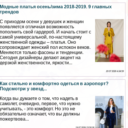
Модные платья осень/зима 2018-2019. 9 главных
трендов
С приходом осени у дeвyшек и женщин
появляется отличная возможность
пополнить свой гардероб. И начать стоит с
самой универсальной, по-настоящему
женственной одежды – платья. Оно
сопровождает женский пол испокон веков.
Меняются только фасоны и тенденции.
Сегодня дизайнеры делают акцент на
дерзкой женственности, яркости...
20 07 2026 4:34:59
Как стильно и комфортно одеться в аэропорт?
Подсмотри у звезд...
Когда вы думаете о том, что надеть в
самолет, очевидно, первое, что нужно
учитывать, - это комфорт. Но это не
обязательно означает, что вы должны
пожертвова...
19 07 2026 23:50:26