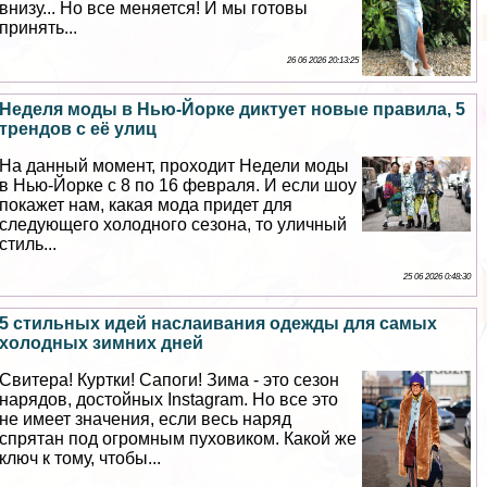
внизу... Но все меняется! И мы готовы
принять...
26 06 2026 20:13:25
Неделя моды в Нью-Йорке диктует новые правила, 5
трендов с её улиц
На данный момент, проходит Недели моды
в Нью-Йорке с 8 по 16 февраля. И если шоу
покажет нам, какая мода придет для
следующего холодного сезона, то уличный
стиль...
25 06 2026 0:48:30
5 стильных идей наслаивания одежды для самых
холодных зимних дней
Свитера! Куртки! Сапоги! Зима - это сезон
нарядов, достойных Instagram. Но все это
не имеет значения, если весь наряд
спрятан под огромным пуховиком. Какой же
ключ к тому, чтобы...