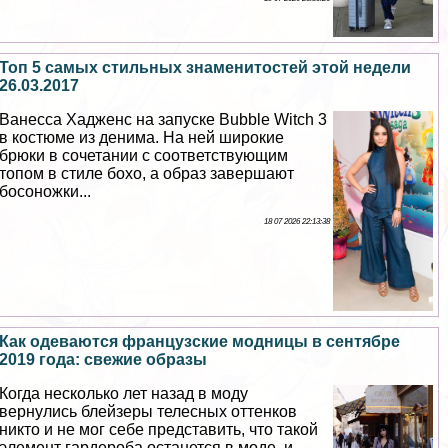
Топ 5 самых стильных знаменитостей этой недели
26.03.2017
Ванесса Хадженс на запуске Bubble Witch 3
в костюме из денима. На ней широкие
брюки в сочетании с соответствующим
топом в стиле бохо, а образ завершают
босоножки...
18 07 2026 22:13:38
Как одеваются французские модницы в сентябре
2019 года: свежие образы
Когда несколько лет назад в моду
вернулись блейзеры телесных оттенков
никто и не мог себе представить, что такой
элемент гардероба останется в моде, и