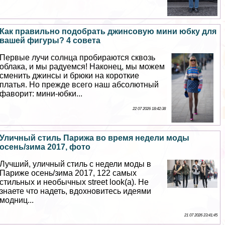
Как правильно подобрать джинсовую мини юбку для
вашей фигуры? 4 совета
Первые лучи солнца пробираются сквозь
облака, и мы радуемся! Наконец, мы можем
сменить джинсы и брюки на короткие
платья. Но прежде всего наш абсолютный
фаворит: мини-юбки...
22 07 2026 18:42:38
Уличный стиль Парижа во время недели моды
осень/зима 2017, фото
Лучший, уличный стиль с недели моды в
Париже осень/зима 2017, 122 самых
стильных и необычных street look(а). Не
знаете что надеть, вдохновитесь идеями
модниц...
21 07 2026 23:41:45