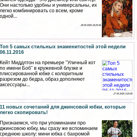
Они настолько удобны и универсальны, их
легко комбинировать со всем, кроме
одной...
28 06 2026 18:29:38
Топ 5 самых стильных знаменитостей этой недели
06.11.2016
Кейт Миддлтон на премьере "Уличный кот
по имени Боб" в кружевной блузке и
плиссированной юбке с колоритным
разрезом до бедра, образ дополняют
аксессуары...
27 06 2026 3:20:49
11 новых сочетаний для джинсовой юбки, которые
легко скопировать!
Признаемся, что при упоминании про
джинсовою юбку, мы сразу же вспоминаем
среднюю школу: мини юбка с бахромой