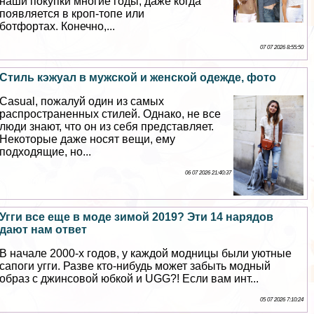
наши покупки многие годы, даже когда
появляется в кроп-топе или
ботфортах. Конечно,...
07 07 2026 8:55:50
Стиль кэжуал в мужской и женской одежде, фото
Casual, пожалуй один из самых
распространенных стилей. Однако, не все
люди знают, что он из себя представляет.
Некоторые даже носят вещи, ему
подходящие, но...
06 07 2026 21:40:37
Угги все еще в моде зимой 2019? Эти 14 нарядов
дают нам ответ
В начале 2000-х годов, у каждой модницы были уютные
сапоги угги. Разве кто-нибудь может забыть модный
образ с джинсовой юбкой и UGG?! Если вам инт...
05 07 2026 7:10:24