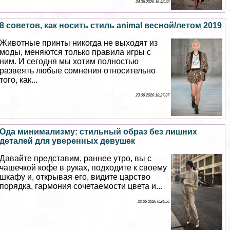
24 06 2026 16:48:33
8 советов, как носить стиль animal весной/летом 2019
Животные принты никогда не выходят из
моды, меняются только правила игры с
ним. И сегодня мы хотим полностью
развеять любые сомнения относительно
того, как...
23 06 2026 18:27:37
Ода минимализму: стильный образ без лишних
деталей для уверенных дeвyшек
Давайте представим, раннее утро, вы с
чашечкой кофе в руках, подходите к своему
шкафу и, открывая его, видите царство
порядка, гармония сочетаемости цвета и...
22 06 2026 0:24:56