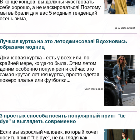
В конце концов, вы должны чувствовать
себя хорошо, а не маскироваться! Поэтому
мы выбрали для вас 5 модных тенденций
осень-зима,...
11 07 2026 12:51:45
Лучшая куртка на это летоджинсовая! Вдохновись
образами модниц
Джинсовая куртка - есть у всех или, по
крайней мере, когда-то была. Этим летом
деним особенно популярен и сейчас это
самая крутая летняя куртка, просто одетая
поверх платья или футболки...
10 07 2026 9:11:22
3 простых способа носить популярный принт "tie
dye" и выглядеть современно
Если вы взрослый человек, который хочет
носить принт "tie dye", не выглядя как