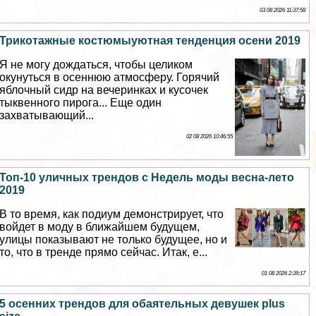
03 08 2026 11:37:58
Трикотажные костюмыуютная тенденция осени 2019
Я не могу дождаться, чтобы целиком
окунуться в осеннюю атмосферу. Горячий
яблочный сидр на вечеринках и кусочек
тыквенного пирога... Еще один
захватывающий...
02 08 2026 10:46:55
Топ-10 уличных трендов с Недель моды весна-лето
2019
В то время, как подиум демонстрирует, что
войдет в моду в ближайшем будущем,
улицы показывают не только будущее, но и
то, что в тренде прямо сейчас. Итак, е...
01 08 2026 2:39:17
5 осенних трендов для обаятельных дeвyшек plus