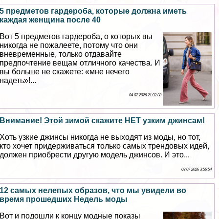
5 предметов гардероба, которые должна иметь
каждая женщина после 40
Вот 5 предметов гардероба, о которых вы
никогда не пожалеете, потому что они
вневременные, только отдавайте
предпочтение вещам отличного качества. И
вы больше не скажете: «мне нечего
надеть»!...
04 07 2026 21:32:38
Внимание! Этой зимой скажите НЕТ узким джинсам!
Хоть узкие джинсы никогда не выходят из моды, но тот,
кто хочет придерживаться только самых трендовых идей,
должен приобрести другую модель джинсов. И это...
03 07 2026 3:56:54
12 самых нелепых образов, что мы увидели во
время прошедших Недель моды
Вот и подошли к концу модные показы