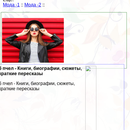
Мода -1
::
Мода -2
::
6 пчел - Книги, биографии, сюжеты,
краткие пересказы
6 пчел - Книги, биографии, сюжеты,
краткие пересказы