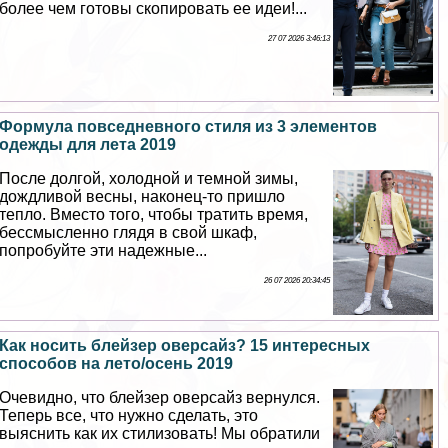
более чем готовы скопировать ее идеи!...
27 07 2026 3:46:13
Формула повседневного стиля из 3 элементов
одежды для лета 2019
После долгой, холодной и темной зимы,
дождливой весны, наконец-то пришло
тепло. Вместо того, чтобы тратить время,
бессмысленно глядя в свой шкаф,
попробуйте эти надежные...
26 07 2026 20:34:45
Как носить блейзер оверсайз? 15 интересных
способов на лето/осень 2019
Очевидно, что блейзер оверсайз вернулся.
Теперь все, что нужно сделать, это
выяснить как их стилизовать! Мы обратили