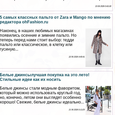
23 06 2026 0:43:30
5 самых классных пальто от Zara и Mango по мнению
редактора ohFashion.ru
Наконец, в наших любимых магазинах
появились осенние и зимние пальто. Но
теперь перед нами стоит выбор: тедди
пальто или классическое, в клетку или
гусиную...
22 06 2026 4:40:41
Белые джинсылучшая покупка на это лето!
Стильные идеи как их носить
Белые джинсы стали модным фаворитом,
который можно использовать круглый год,
но, конечно, летом они выглядят особенно
хорошо! Свежие, белые джинсы идеально...
21 06 2026 0:13:25