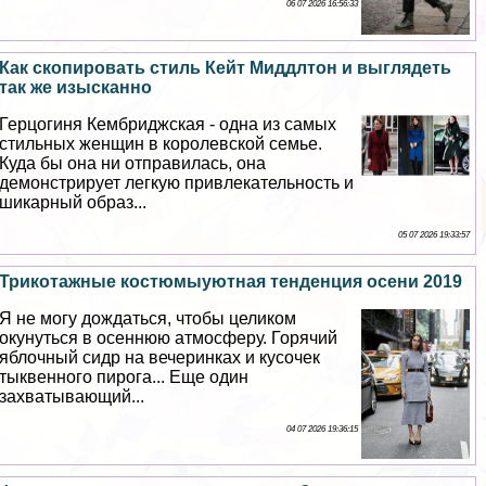
06 07 2026 16:56:33
Как скопировать стиль Кейт Миддлтон и выглядеть
так же изысканно
Герцогиня Кембриджская - одна из самых
стильных женщин в королевской семье.
Куда бы она ни отправилась, она
демонстрирует легкую привлекательность и
шикарный образ...
05 07 2026 19:33:57
Трикотажные костюмыуютная тенденция осени 2019
Я не могу дождаться, чтобы целиком
окунуться в осеннюю атмосферу. Горячий
яблочный сидр на вечеринках и кусочек
тыквенного пирога... Еще один
захватывающий...
04 07 2026 19:36:15