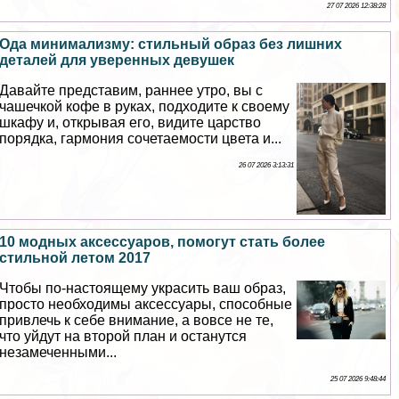
27 07 2026 12:38:28
Ода минимализму: стильный образ без лишних
деталей для уверенных дeвyшек
Давайте представим, раннее утро, вы с
чашечкой кофе в руках, подходите к своему
шкафу и, открывая его, видите царство
порядка, гармония сочетаемости цвета и...
26 07 2026 3:13:31
10 модных аксессуаров, помогут стать более
стильной летом 2017
Чтобы по-настоящему украсить ваш образ,
просто необходимы аксессуары, способные
привлечь к себе внимание, а вовсе не те,
что уйдут на второй план и останутся
незамеченными...
25 07 2026 9:48:44