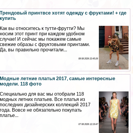
Трендовый принтвсе хотят одежду с фруктами! + где
купить
Как вы относитесь к тутти-фрутти? Мы
носим этот принт при каждом удобном
случае! И сейчас мы покажем самые
свежие образы с фруктовыми принтами.
Да, вы правильно прочитали...
08 08 2026 22:45:26
Модные летние платья 2017, самые интересные
модели. 118 фото
Специально для вас мы отобрали 118
модных летних платьев. Все платья из
последних дизайнерских коллекций 2017
года. Вовсе не обязательно покупать
платье...
07 08 2026 12:19:47