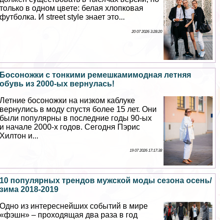
только в одном цвете: белая хлопковая
футболка. И street style знает это...
20 07 2026 3:28:20
Босоножки с тонкими ремешкамимодная летняя
обувь из 2000-ых вернулась!
Летние босоножки на низком каблуке
вернулись в моду спустя более 15 лет. Они
были популярны в последние годы 90-ых
и начале 2000-х годов. Сегодня Пэрис
Хилтон и...
19 07 2026 17:17:38
10 популярных трендов мужской моды сезона осень/
зима 2018-2019
Одно из интереснейших событий в мире
«фэшн» – проходящая два раза в год