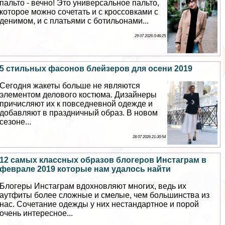
пальто - вечно! Это универсальное пальто,
которое можно сочетать и с кроссовками с
денимом, и с платьями с ботильонами...
29 07 2026 0:46:25
5 стильных фасонов блейзеров для осени 2019
Сегодня жакеты больше не являются
элементом делового костюма. Дизайнеры
причисляют их к повседневной одежде и
добавляют в праздничный образ. В новом
сезоне...
28 07 2026 21:30:54
12 самых классных образов блогеров Инстаграм в
феврале 2019 которые нам удалось найти
Блогеры Инстаграм вдохновляют многих, ведь их
аутфиты более сложные и смелые, чем большинства из
нас. Сочетание одежды у них нестандартное и порой
очень интересное...