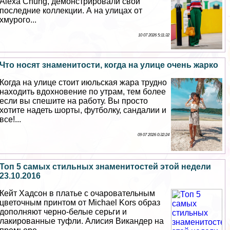
Alexa Chung, демонстрировали свои
последние коллекции. А на улицах от
хмурого...
10 07 2026 5:11:32
Что носят знаменитости, когда на улице очень жарко
Когда на улице стоит июльская жара трудно
находить вдохновение по утрам, тем более
если вы спешите на работу. Вы просто
хотите надеть шорты, футболку, сандалии и
все!...
09 07 2026 0:32:24
Топ 5 самых стильных знаменитостей этой недели
23.10.2016
Кейт Хадсон в платье с очаровательным
цветочным принтом от Michael Kors образ
дополняют черно-белые серьги и
лакированные туфли. Алисия Викандер на