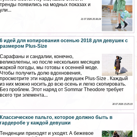
тренды появились на модных показах и
ули...
31 07 2026 20:36:24
6 идей для копирования осенью 2018 для дeвyшек с
размером Plus-Size
Сарафаны и сандалии, конечно,
великолепны, но после нескольких месяцев
жаркой погоды, мы готовы к осенней моде.
Чтобы получить долю вдохновения,
просмотрите эти нарды для дeвyшек Plus-Size . Каждый
из них можно носить до всю осень и легко скопировать.
Без проблем. Этот наряд от Sommar Theodore требует
всего три элемента...
30 07 2026 15:25:19
Классическое пальто, которое должно быть в
гардеробе у каждой дeвyшки
Тенденции приходят и уходят. А бежевое