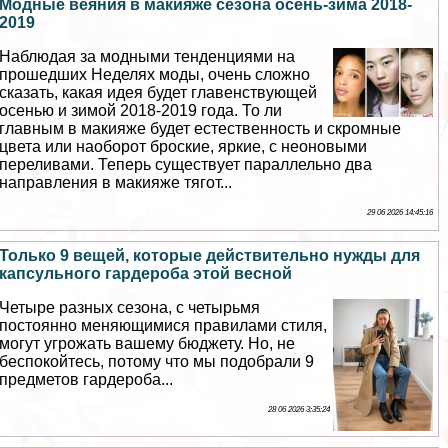
Модные веяния в макияже сезона осень-зима 2018-
2019
Наблюдая за модными тенденциями на
прошедших Неделях моды, очень сложно
сказать, какая идея будет главенствующей
осенью и зимой 2018-2019 года. То ли
главным в макияже будет естественность и скромные
цвета или наоборот броские, яркие, с неоновыми
переливами. Теперь существует параллельно два
направления в макияже тягот...
29 06 2026 14:45:16
Только 9 вещей, которые действительно нужды для
капсульного гардероба этой весной
Четыре разных сезона, с четырьмя
постоянно меняющимися правилами стиля,
могут угрожать вашему бюджету. Но, не
беспокойтесь, потому что мы подобрали 9
предметов гардероба...
28 06 2026 3:35:24