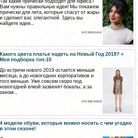
Так какие прически подходят для офиса?
Вам нужны правильные идеи! Мы покажем
прически для лета, которые спасут от жары
и сделают вас элегантной. Здесь вы
найдете идеи...
16 07 2026 22:39:31
Какого цвета платье надеть на Новый Год 2019? +
Моя подборка топ-10
До встречи нового 2019 остается меньше
месяца, а до новогодних корпоративов и
того меньше. Уже совсем скоро под
новогодней елкой зазвенят бокалы, а за
окном...
15 07 2026 10:50:22
4 модели обуви, которые можно носить с чем угодно
в этом сезоне!