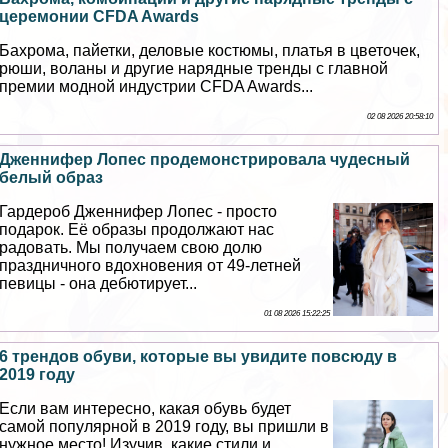
церемонии CFDA Awards
Бахрома, пайетки, деловые костюмы, платья в цветочек,
рюши, воланы и другие нарядные тренды с главной
премии модной индустрии CFDA Awards...
02 08 2026 20:58:10
Дженнифер Лопес продемонстрировала чудесный
белый образ
Гардероб Дженнифер Лопес - просто
подарок. Её образы продолжают нас
радовать. Мы получаем свою долю
праздничного вдохновения от 49-летней
певицы - она дебютирует...
01 08 2026 15:22:25
6 трендов обуви, которые вы увидите повсюду в
2019 году
Если вам интересно, какая обувь будет
самой популярной в 2019 году, вы пришли в
нужное место! Изучив, какие стили и