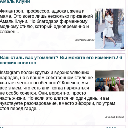
Амаль Клуни
Филантроп, профессор, адвокат, жена и
мама. Это всего лишь несколько призваний
Амаль Клуни. Но благодаря фирменному
модному стилю, который одновременно и
сложен...
01 07 2026 13:25:17
Ваш стиль вас утомляет? Вы можете его изменить! 6
свежих советов
Instagram полон крутых и вдохновляющих
нарядов, но в вашем собственном стиле не
хватает чего-то особенного? Конечно, мы
все знаем, что есть дни, когда наряжаться
не особо хочется. Они, вероятно, просто
часть жизни. Но если это длится ни один день, и вы
чувствуете разочарование, вместо эйфории, по утрам
стоя перед гарде...
30 06 2026 17:26:52