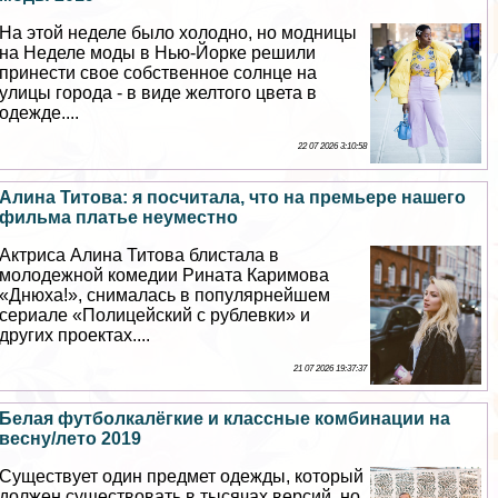
На этой неделе было холодно, но модницы
на Неделе моды в Нью-Йорке решили
принести свое собственное солнце на
улицы города - в виде желтого цвета в
одежде....
22 07 2026 3:10:58
Алина Титова: я посчитала, что на премьере нашего
фильма платье неуместно
Актриса Алина Титова блистала в
молодежной комедии Рината Каримова
«Днюха!», снималась в популярнейшем
сериале «Полицейский с рублевки» и
других проектах....
21 07 2026 19:37:37
Белая футболкалёгкие и классные комбинации на
весну/лето 2019
Существует один предмет одежды, который
должен существовать в тысячах версий, но