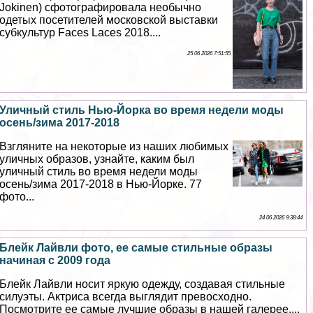
Jokinen) сфотографировала необычно
одетых посетителей московской выставки
субкультур Faces Laces 2018....
25 06 2026 7:51:55
Уличный стиль Нью-Йорка во время недели моды
осень/зима 2017-2018
Взгляните на некоторые из наших любимых
уличных образов, узнайте, каким был
уличный стиль во время недели моды
осень/зима 2017-2018 в Нью-Йорке. 77
фото...
24 06 2026 9:38:44
Блейк Лайвли фото, ее самые стильные образы
начиная с 2009 года
Блейк Лайвли носит яркую одежду, создавая стильные
силуэты. Актриса всегда выглядит превосходно.
Посмотрите ее самые лучшие образы в нашей галерее....