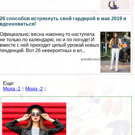
26 способов встряхнуть свой гардероб в мае 2019 и
вдохновиться!
Официально: весна наконец-то наступила
не только по календарю, но и по погоде! И
вместе с ней приходит целый урожай новых
тенденций. Вот 26 невероятных и кл...
20 06 2026 3:19:13
Еще:
Мода -1
::
Мода -2
::