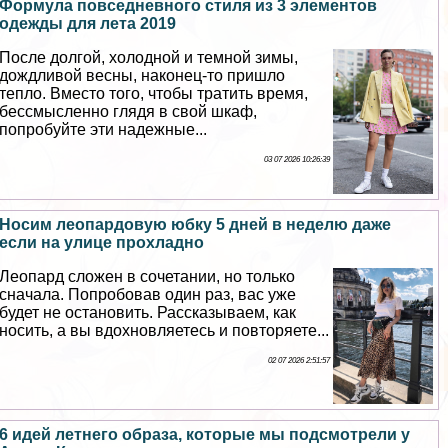
Формула повседневного стиля из 3 элементов
одежды для лета 2019
После долгой, холодной и темной зимы,
дождливой весны, наконец-то пришло
тепло. Вместо того, чтобы тратить время,
бессмысленно глядя в свой шкаф,
попробуйте эти надежные...
03 07 2026 10:26:39
Носим леопардовую юбку 5 дней в неделю даже
если на улице прохладно
Леопард сложен в сочетании, но только
сначала. Попробовав один раз, вас уже
будет не остановить. Рассказываем, как
носить, а вы вдохновляетесь и повторяете...
02 07 2026 2:51:57
6 идей летнего образа, которые мы подсмотрели у