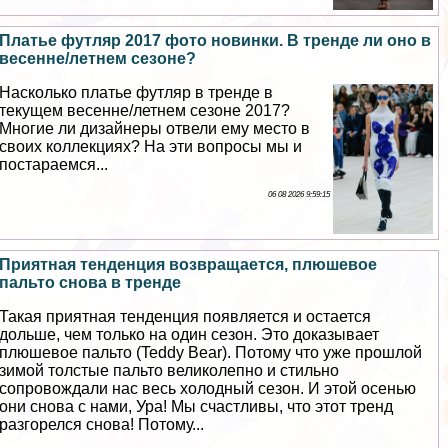
Платье футляр 2017 фото новинки. В тренде ли оно в
весенне/летнем сезоне?
Насколько платье футляр в тренде в
текущем весенне/летнем сезоне 2017?
Многие ли дизайнеры отвели ему место в
своих коллекциях? На эти вопросы мы и
постараемся...
06 08 2026 9:59:15
Приятная тенденция возвращается, плюшевое
пальто снова в тренде
Такая приятная тенденция появляется и остается
дольше, чем только на один сезон. Это доказывает
плюшевое пальто (Teddy Bear). Потому что уже прошлой
зимой толстые пальто великолепно и стильно
сопровождали нас весь холодный сезон. И этой осенью
они снова с нами, Ура! Мы счастливы, что этот тренд
разгорелся снова! Потому...