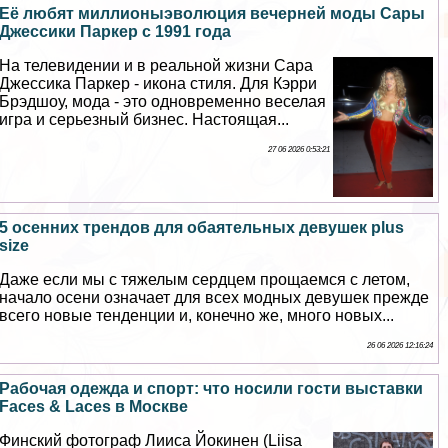
Её любят миллионыэволюция вечерней моды Сары
Джессики Паркер с 1991 года
На телевидении и в реальной жизни Сара
Джессика Паркер - икона стиля. Для Кэрри
Брэдшоу, мода - это одновременно веселая
игра и серьезный бизнес. Настоящая...
27 06 2026 0:53:21
5 осенних трендов для обаятельных дeвyшек plus
size
Даже если мы с тяжелым сердцем прощаемся с летом,
начало осени означает для всех модных дeвyшек прежде
всего новые тенденции и, конечно же, много новых...
26 06 2026 12:16:24
Рабочая одежда и спорт: что носили гости выставки
Faces & Laces в Москве
Финский фотограф Лииса Йокинен (Liisa