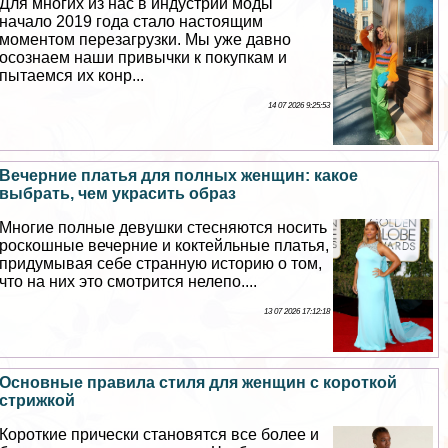
Для многих из нас в индустрии моды
начало 2019 года стало настоящим
моментом перезагрузки. Мы уже давно
осознаем наши привычки к покупкам и
пытаемся их конр...
14 07 2026 9:25:53
Вечерние платья для полных женщин: какое
выбрать, чем украсить образ
Многие полные дeвyшки стесняются носить
роскошные вечерние и коктейльные платья,
придумывая себе странную историю о том,
что на них это смотрится нелепо....
13 07 2026 17:12:18
Основные правила стиля для женщин с короткой
стрижкой
Короткие прически становятся все более и