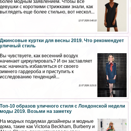
более модным заявлением. Чтобы все
дeвyшки с короткими стрижками знали, как
выглядеть еще более стильно, вот нескол...
12 07 2026 0:40:10
Джинсовые куртки для весны 2019. Что рекомендует
уличный стиль
Вы чувствуете, как весенний воздух
начинает циркулировать? И он заставляет
нас начинать избавляться от своего
зимнего гардероба и приступить к
исследованию тенденций...
11 07 2026 3:23:31
Топ-10 образов уличного стиля с Лондонской недели
моды 2019. Возьми на заметку
На модных подиумах дизайнеры и модные
дома, такие как Victoria Beckham, Burberry и