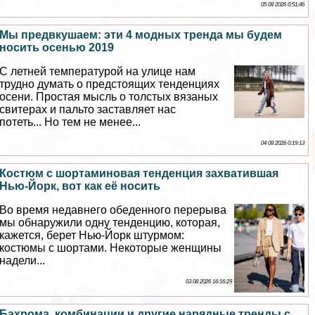
05 08 2026 0:51:46
Мы предвкушаем: эти 4 модных тренда мы будем
носить осенью 2019
С летней температурой на улице нам
трудно думать о предстоящих тенденциях
осени. Простая мысль о толстых вязаных
свитерах и пальто заставляет нас
потеть... Но тем не менее...
04 08 2026 0:19:13
Костюм с шортаминовая тенденция захватившая
Нью-Йорк, вот как её носить
Во время недавнего обеденного перерыва
мы обнаружили одну тенденцию, которая,
кажется, берет Нью-Йорк штурмом:
костюмы с шортами. Некоторые женщины
надели...
03 08 2026 16:16:29
Бахрома, комбинации и другие нарядные тренды с