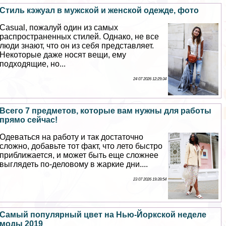
Стиль кэжуал в мужской и женской одежде, фото
Casual, пожалуй один из самых
распространенных стилей. Однако, не все
люди знают, что он из себя представляет.
Некоторые даже носят вещи, ему
подходящие, но...
24 07 2026 12:29:34
Всего 7 предметов, которые вам нужны для работы
прямо сейчас!
Одеваться на работу и так достаточно
сложно, добавьте тот факт, что лето быстро
приближается, и может быть еще сложнее
выглядеть по-деловому в жаркие дни....
23 07 2026 19:39:54
Самый популярный цвет на Нью-Йоркской неделе
моды 2019