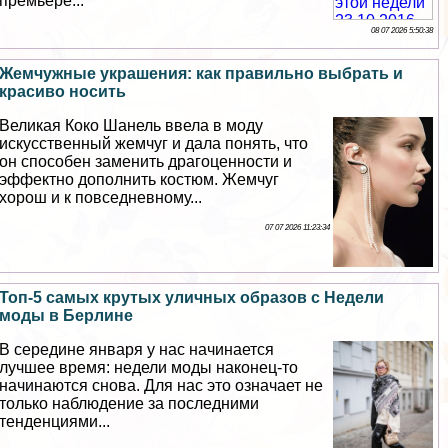
премьере...
08 07 2026 5:50:38
Жемчужные украшения: как правильно выбрать и
красиво носить
Великая Коко Шанель ввела в моду
искусственный жемчуг и дала понять, что
он способен заменить драгоценности и
эффектно дополнить костюм. Жемчуг
хорош и к повседневному...
07 07 2026 11:23:34
Топ-5 самых крутых уличных образов с Недели
моды в Берлине
В середине января у нас начинается
лучшее время: недели моды наконец-то
начинаются снова. Для нас это означает не
только наблюдение за последними
тенденциями...