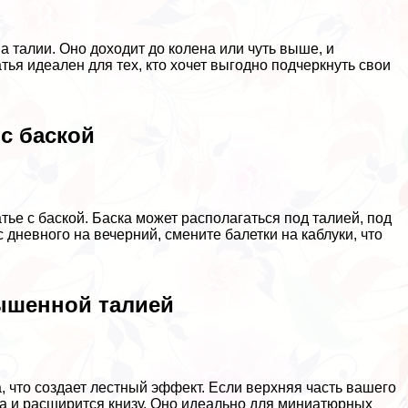
а талии. Оно доходит до колена или чуть выше, и
тья идеален для тех, кто хочет выгодно подчеркнуть свои
 с баской
тье с баской. Баска может располагаться под талией, под
с дневного на вечерний, смените балетки на каблуки, что
вышенной талией
, что создает лестный эффект. Если верхняя часть вашего
та и расширится книзу. Оно идеально для миниатюрных