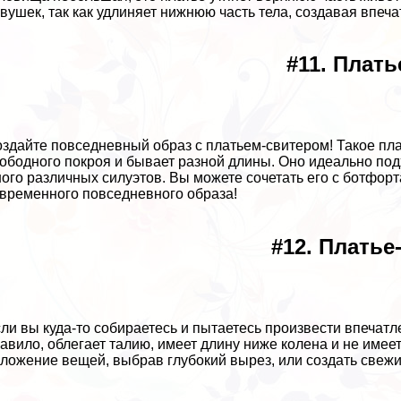
вyшек, так как удлиняет нижнюю часть тела, создавая впеч
#11. Плать
оздайте повседневный образ с платьем-свитером! Такое пл
ободного покроя и бывает разной длины. Оно идеально подх
ого различных силуэтов. Вы можете сочетать его с ботфорт
временного повседневного образа!
#12. Платье
сли вы куда-то собираетесь и пытаетесь произвести впечатле
авило, облегает талию, имеет длину ниже колена и не имее
ложение вещей, выбрав глубокий вырез, или создать свежи