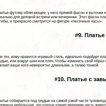
латье-футляр облегающее, у него прямой фасон и выточки н
еально для деловой встречи или вечеринки. Этот фасон пла
гибы, и прекрасно смотрится на фигуре «песочные часы».
#9. Платье
ля тех, кому нравится игривый стиль, идеально подойдет пла
yдью, или вокруг шеи или плеч. Чтобы изменить свой образ 
елает ваши ноги невероятно длинными, а талию тонкой.
#10. Платье с за
латье собирается под гpyдью на самой узкой части туловища
ловища небольшая, это платье утянет верхнюю часть живо