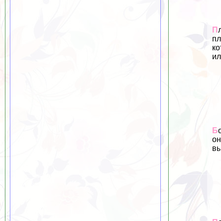
П
пл
ко
ил
Б
он
вы