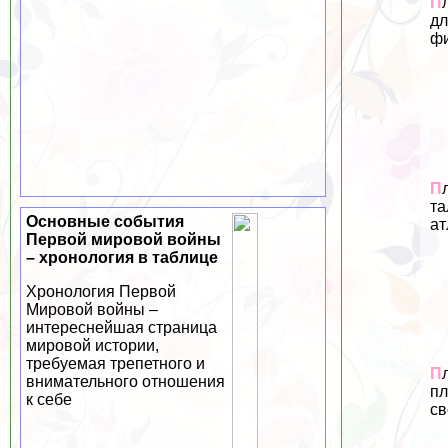
П
дл
фи
П
та
Основные события
ат
Первой мировой войны
– хронология в таблице
Хронология Первой
Мировой войны –
интереснейшая страница
мировой истории,
требуемая трепетного и
П
внимательного отношения
пл
к себе
св