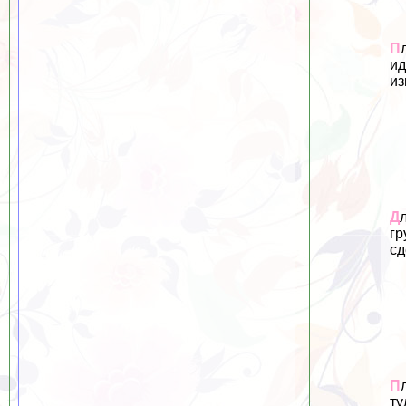
П
ид
из
Д
гp
сд
П
ту