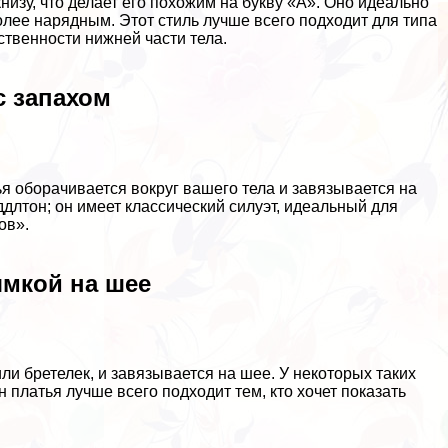
низу, что делает его похожим на букву «А». Оно идеально
олее нарядным. Этот стиль лучше всего подходит для типа
ственности нижней части тела.
с запахом
ья оборачивается вокруг вашего тела и завязывается на
ддлтон; он имеет классический силуэт, идеальный для
ов».
ямкой на шее
или бретелек, и завязывается на шее. У некоторых таких
н платья лучше всего подходит тем, кто хочет показать