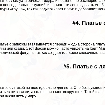
латье А-силуэта облегает бедра и постепенно расширяется к
я повседневных ситуаций, и вы можете легко сделать его б
гуры «груша», так как подчеркивает плечи и добавляет жен
#4. Платье 
латье с запахом завязывается спереди – одна сторона плат
лии или сзади. Этот фасон можно часто увидеть на Кейт Ми
летической фигуры, так как создает иллюзию «песочных час
#5. Платье с л
латье с лямкой на шее идеально для лета. Оно без рукавов 
атьев не завязки, а сплошная ткань вокруг шеи. Такой фасо
ои плечи всему миру.