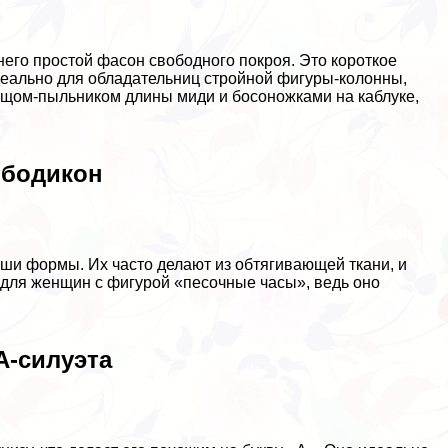
него простой фасон свободного покроя. Это короткое
идеально для обладательниц стройной фигуры-колонны,
лащом-пыльником длины миди и босоножками на каблуке,
 бодикон
ваши формы. Их часто делают из обтягивающей ткани, и
 для женщин с фигурой «песочные часы», ведь оно
А-силуэта