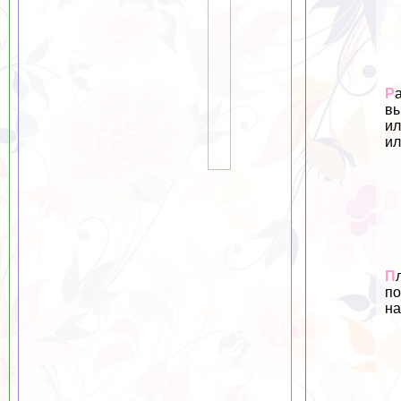
Р
вы
ил
ил
П
по
на