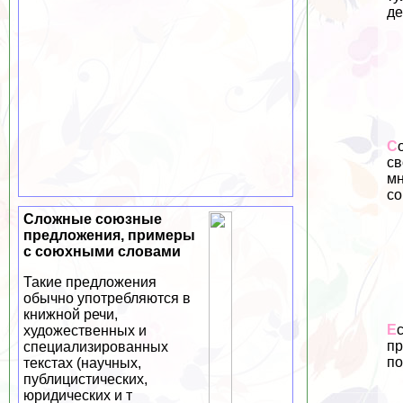
дe
С
св
мн
со
Сложные союзные
предложения, примеры
с союхными словами
Такие предложения
обычно употрeбляются в
книжной речи,
Е
художественных и
пр
специализированных
по
текстах (научных,
публицистических,
юридических и т