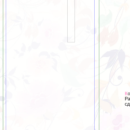
К
Ра
сд