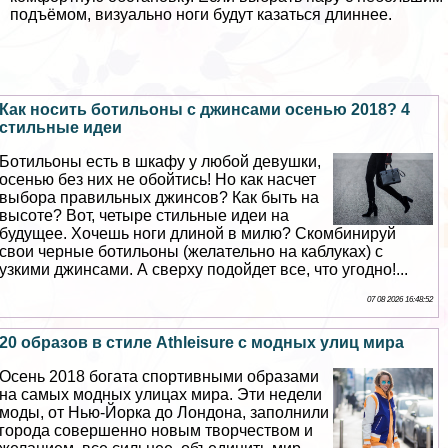
подъёмом, визуально ноги будут казаться длиннее.
Как носить ботильоны с джинсами осенью 2018? 4
стильные идеи
Ботильоны есть в шкафу у любой дeвyшки,
осенью без них не обойтись! Но как насчет
выбора правильных джинсов? Как быть на
высоте? Вот, четыре стильные идеи на
будущее. Хочешь ноги длиной в милю? Скомбинируй
свои черные ботильоны (желательно на каблуках) с
узкими джинсами. А сверху подойдет все, что угодно!...
07 08 2026 16:48:52
20 образов в стиле Аthleisure с модных улиц мира
Осень 2018 богата спортивными образами
на самых модных улицах мира. Эти недели
моды, от Нью-Йорка до Лондона, заполнили
города совершенно новым творчеством и