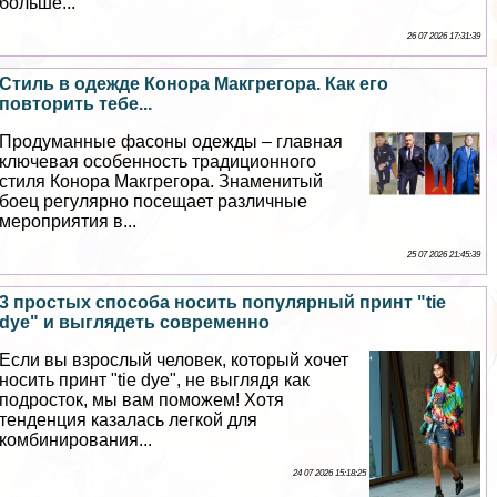
больше...
26 07 2026 17:31:39
Стиль в одежде Конора Макгрегора. Как его
повторить тебе...
Продуманные фасоны одежды – главная
ключевая особенность традиционного
стиля Конора Макгрегора. Знаменитый
боец регулярно посещает различные
мероприятия в...
25 07 2026 21:45:39
3 простых способа носить популярный принт "tie
dye" и выглядеть современно
Если вы взрослый человек, который хочет
носить принт "tie dye", не выглядя как
подросток, мы вам поможем! Хотя
тенденция казалась легкой для
комбинирования...
24 07 2026 15:18:25