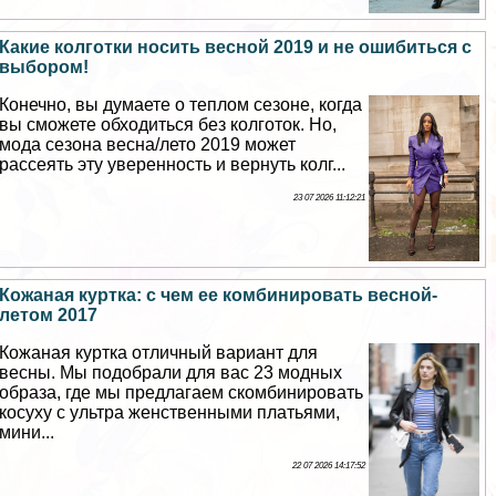
Какие колготки носить весной 2019 и не ошибиться с
выбором!
Конечно, вы думаете о теплом сезоне, когда
вы сможете обходиться без колготок. Но,
мода сезона весна/лето 2019 может
рассеять эту уверенность и вернуть колг...
23 07 2026 11:12:21
Кожаная куртка: с чем ее комбинировать весной-
летом 2017
Кожаная куртка отличный вариант для
весны. Мы подобрали для вас 23 модных
образа, где мы предлагаем скомбинировать
косуху с ультра женственными платьями,
мини...
22 07 2026 14:17:52