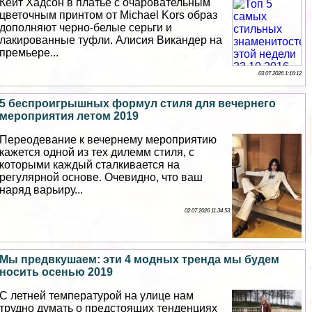
Кейт Хадсон в платье с очаровательным
цветочным принтом от Michael Kors образ
дополняют черно-белые серьги и
лакированные туфли. Алисия Викандер на
премьере...
03 07 2026 1:16:12
5 беспроигрышных формул стиля для вечернего
мероприятия летом 2019
Переодевание к вечернему мероприятию
кажется одной из тех дилемм стиля, с
которыми каждый сталкивается на
регулярной основе. Очевидно, что ваш
наряд варьиру...
02 07 2026 11:34:53
Мы предвкушаем: эти 4 модных тренда мы будем
носить осенью 2019
С летней температурой на улице нам
трудно думать о предстоящих тенденциях