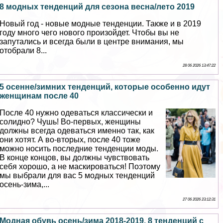
8 модных тенденций для сезона весна/лето 2019
Новый год - новые модные тенденции. Также и в 2019
году много чего нового произойдет. Чтобы вы не
запутались и всегда были в центре внимания, мы
отобрали 8...
28 06 2026 13:47:22
5 осенне/зимних тенденций, которые особенно идут
женщинам после 40
После 40 нужно одеваться классически и
солидно? Чушь! Во-первых, женщины
должны всегда одеваться именно так, как
они хотят. А во-вторых, после 40 тоже
можно носить последние тенденции моды.
В конце концов, вы должны чувствовать
себя хорошо, а не маскироваться! Поэтому
мы выбрали для вас 5 модных тенденций
осень-зима,...
27 06 2026 23:12:31
Модная обувь осень/зима 2018-2019. 8 тенденций с