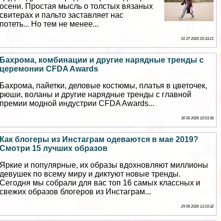
осени. Простая мысль о толстых вязаных
свитерах и пальто заставляет нас
потеть... Но тем не менее...
01 07 2026 20:33:21
Бахрома, комбинации и другие нарядные тренды с
церемонии CFDA Awards
Бахрома, пайетки, деловые костюмы, платья в цветочек,
рюши, воланы и другие нарядные тренды с главной
премии модной индустрии CFDA Awards...
30 06 2026 10:53:36
Как блогеры из Инстаграм одеваются в мае 2019?
Смотри 15 лучших образов
Яркие и популярные, их образы вдохновляют миллионы
дeвyшек по всему миру и диктуют новые тренды.
Сегодня мы собрали для вас топ 16 самых классных и
свежих образов блогеров из Инстаграм...
29 06 2026 13:19:32