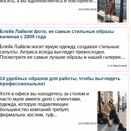
носить, а вы вдохновляетесь и повторяете...
18 07 2026 2:45:39
Блейк Лайвли фото, ее самые стильные образы
начиная с 2009 года
Блейк Лайвли носит яркую одежду, создавая стильные
силуэты. Актриса всегда выглядит превосходно.
Посмотрите ее самые лучшие образы в нашей галерее....
17 07 2026 22:34:44
14 удобных образов для работы, чтобы выглядеть
профессионально!
Хотя в офисе вы находитесь за столом и
часто мало имеете дело с клиентами,
одежда, которую подавляющее
большинство компаний требует,
формальна: костюм, туф...
16 07 2026 0:26:19