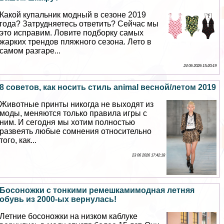
Какой купальник модный в сезоне 2019
года? Затрудняетесь ответить? Сейчас мы
это исправим. Ловите подборку самых
жарких трендов пляжного сезона. Лето в
самом разгаре...
24 06 2026 15:20:19
8 советов, как носить стиль animal весной/летом 2019
Животные принты никогда не выходят из
моды, меняются только правила игры с
ним. И сегодня мы хотим полностью
развеять любые сомнения относительно
того, как...
23 06 2026 17:42:18
Босоножки с тонкими ремешкамимодная летняя
обувь из 2000-ых вернулась!
Летние босоножки на низком каблуке