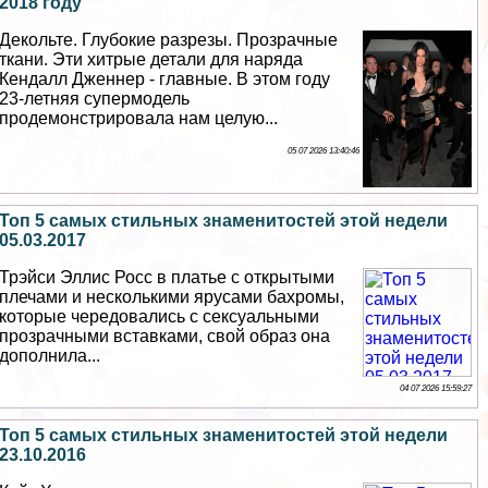
2018 году
Декольте. Глубокие разрезы. Прозрачные
ткани. Эти хитрые детали для наряда
Кендалл Дженнер - главные. В этом году
23-летняя супермодель
продемонстрировала нам целую...
05 07 2026 13:40:46
Топ 5 самых стильных знаменитостей этой недели
05.03.2017
Трэйси Эллис Росс в платье с открытыми
плечами и несколькими ярусами бахромы,
которые чередовались с ceкcуальными
прозрачными вставками, свой образ она
дополнила...
04 07 2026 15:59:27
Топ 5 самых стильных знаменитостей этой недели
23.10.2016