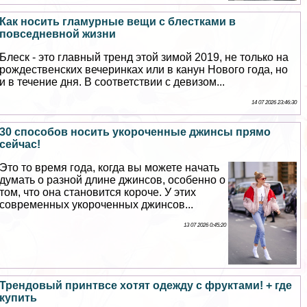
Как носить гламурные вещи с блестками в
повседневной жизни
Блеск - это главный тренд этой зимой 2019, не только на
рождественских вечеринках или в канун Нового года, но
и в течение дня. В соответствии с девизом...
14 07 2026 23:46:30
30 способов носить укороченные джинсы прямо
сейчас!
Это то время года, когда вы можете начать
думать о разной длине джинсов, особенно о
том, что она становится короче. У этих
современных укороченных джинсов...
13 07 2026 0:45:20
Трендовый принтвсе хотят одежду с фруктами! + где
купить