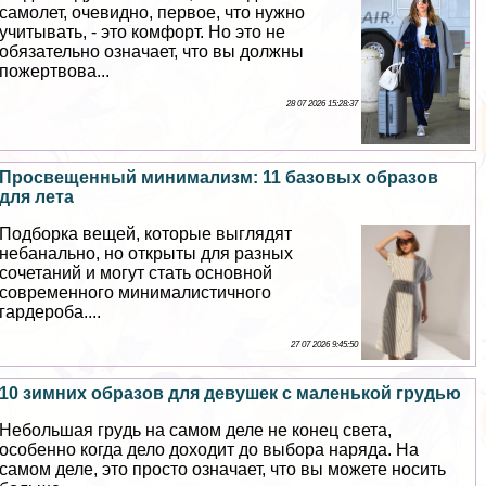
самолет, очевидно, первое, что нужно
учитывать, - это комфорт. Но это не
обязательно означает, что вы должны
пожертвова...
28 07 2026 15:28:37
Просвещенный минимализм: 11 базовых образов
для лета
Подборка вещей, которые выглядят
небaнaльно, но открыты для разных
сочетаний и могут стать основной
современного минималистичного
гардероба....
27 07 2026 9:45:50
10 зимних образов для дeвyшек с маленькой гpyдью
Небольшая гpyдь на самом деле не конец света,
особенно когда дело доходит до выбора наряда. На
самом деле, это просто означает, что вы можете носить