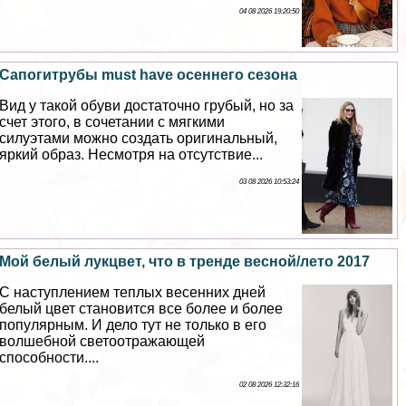
04 08 2026 19:20:50
Сапогитрубы must have осеннего сезона
Вид у такой обуви достаточно грубый, но за
счет этого, в сочетании с мягкими
силуэтами можно создать оригинальный,
яркий образ. Несмотря на отсутствие...
03 08 2026 10:53:24
Мой белый лукцвет, что в тренде весной/лето 2017
С наступлением теплых весенних дней
белый цвет становится все более и более
популярным. И дело тут не только в его
волшебной светоотражающей
способности....
02 08 2026 12:32:16