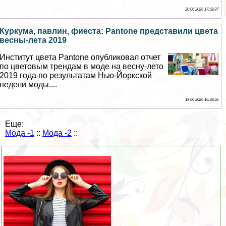
20 06 2026 17:58:37
Куркума, павлин, фиеста: Pantone представили цвета
весны-лета 2019
Институт цвета Pantone опубликовал отчет
по цветовым трендам в моде на весну-лето
2019 года по результатам Нью-Йоркской
недели моды....
19 06 2026 16:39:56
Еще:
Мода -1
::
Мода -2
::