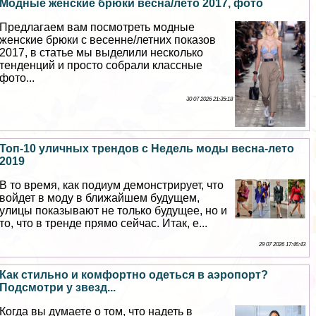
Модные женские брюки весна/лето 2017, фото
Предлагаем вам посмотреть модные
женские брюки с весенне/летних показов
2017, в статье мы выделили несколько
тенденций и просто собрали классные
фото...
30 07 2026 21:35:18
Топ-10 уличных трендов с Недель моды весна-лето
2019
В то время, как подиум демонстрирует, что
войдет в моду в ближайшем будущем,
улицы показывают не только будущее, но и
то, что в тренде прямо сейчас. Итак, е...
29 07 2026 17:46:43
Как стильно и комфортно одеться в аэропорт?
Подсмотри у звезд...
Когда вы думаете о том, что надеть в