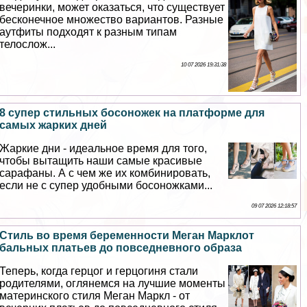
вечеринки, может оказаться, что существует
бесконечное множество вариантов. Разные
аутфиты подходят к разным типам
телослож...
10 07 2026 19:31:38
8 супер стильных босоножек на платформе для
самых жарких дней
Жаркие дни - идеальное время для того,
чтобы вытащить наши самые красивые
сарафаны. А с чем же их комбинировать,
если не с супер удобными босоножками...
09 07 2026 12:18:57
Стиль во время беременности Меган Марклот
бальных платьев до повседневного образа
Теперь, когда герцог и герцогиня стали
родителями, оглянемся на лучшие моменты
материнского стиля Меган Маркл - от