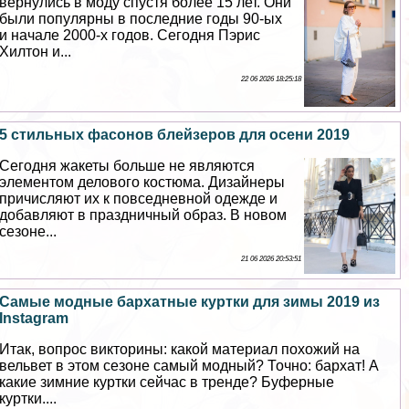
вернулись в моду спустя более 15 лет. Они
были популярны в последние годы 90-ых
и начале 2000-х годов. Сегодня Пэрис
Хилтон и...
22 06 2026 18:25:18
5 стильных фасонов блейзеров для осени 2019
Сегодня жакеты больше не являются
элементом делового костюма. Дизайнеры
причисляют их к повседневной одежде и
добавляют в праздничный образ. В новом
сезоне...
21 06 2026 20:53:51
Самые модные бархатные куртки для зимы 2019 из
Instagram
Итак, вопрос викторины: какой материал похожий на
вельвет в этом сезоне самый модный? Точно: бархат! А
какие зимние куртки сейчас в тренде? Буферные
куртки....