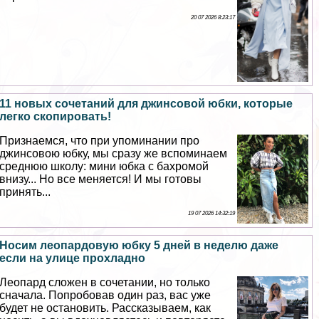
20 07 2026 8:23:17
11 новых сочетаний для джинсовой юбки, которые
легко скопировать!
Признаемся, что при упоминании про
джинсовою юбку, мы сразу же вспоминаем
среднюю школу: мини юбка с бахромой
внизу... Но все меняется! И мы готовы
принять...
19 07 2026 14:32:19
Носим леопардовую юбку 5 дней в неделю даже
если на улице прохладно
Леопард сложен в сочетании, но только
сначала. Попробовав один раз, вас уже
будет не остановить. Рассказываем, как