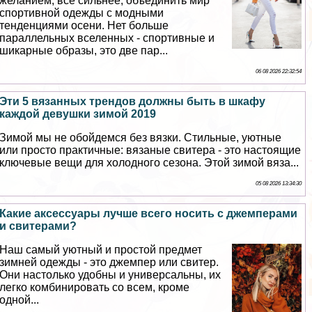
желанием, все сильнее, объединить мир
спортивной одежды с модными
тенденциями осени. Нет больше
параллельных вселенных - спортивные и
шикарные образы, это две пар...
06 08 2026 22:32:54
Эти 5 вязанных трендов должны быть в шкафу
каждой дeвyшки зимой 2019
Зимой мы не обойдемся без вязки. Стильные, уютные
или просто пpaктичные: вязаные свитера - это настоящие
ключевые вещи для холодного сезона. Этой зимой вяза...
05 08 2026 13:34:30
Какие аксессуары лучше всего носить с джемперами
и свитерами?
Наш самый уютный и простой предмет
зимней одежды - это джемпер или свитер.
Они настолько удобны и универсальны, их
легко комбинировать со всем, кроме
одной...