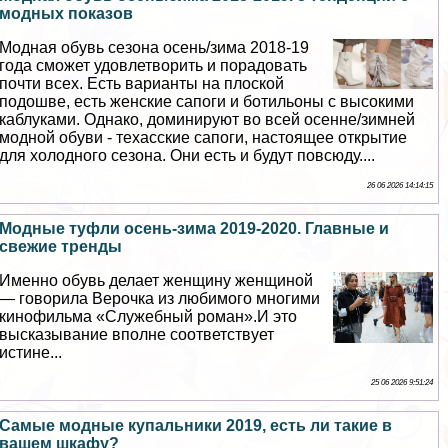
модных показов
Модная обувь сезона осень/зима 2018-19
года сможет удовлетворить и порадовать
почти всех. Есть варианты на плоской
подошве, есть женские сапоги и ботильоны с высокими
каблуками. Однако, доминируют во всей осенне/зимней
модной обуви - техасские сапоги, настоящее открытие
для холодного сезона. Они есть и будут повсюду....
26 06 2026 14:14:15
Модные туфли осень-зима 2019-2020. Главные и
свежие тренды
Именно обувь делает женщину женщиной
— говорила Верочка из любимого многими
кинофильма «Служебный роман».И это
высказывание вполне соответствует
истине...
25 06 2026 9:51:24
Самые модные купальники 2019, есть ли такие в
вашем шкафу?