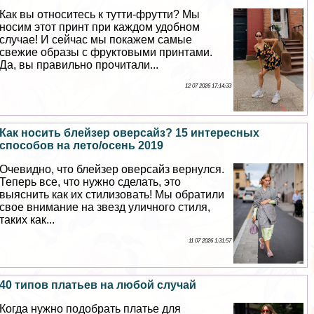
Как вы относитесь к тутти-фрутти? Мы
носим этот принт при каждом удобном
случае! И сейчас мы покажем самые
свежие образы с фруктовыми принтами.
Да, вы правильно прочитали...
12 07 2026 17:14:33
Как носить блейзер оверсайз? 15 интересных
способов на лето/осень 2019
Очевидно, что блейзер оверсайз вернулся.
Теперь все, что нужно сделать, это
выяснить как их стилизовать! Мы обратили
свое внимание на звезд уличного стиля,
таких как...
11 07 2026 1:31:57
40 типов платьев на любой случай
Когда нужно подобрать платье для