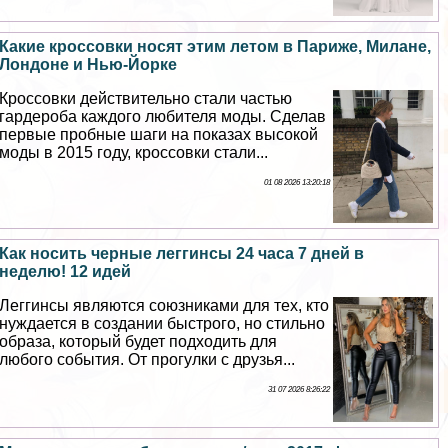
Какие кроссовки носят этим летом в Париже, Милане,
Лондоне и Нью-Йорке
Кроссовки действительно стали частью
гардероба каждого любителя моды. Сделав
первые пробные шаги на показах высокой
моды в 2015 году, кроссовки стали...
01 08 2026 13:20:18
Как носить черные леггинсы 24 часа 7 дней в
неделю! 12 идей
Леггинсы являются союзниками для тех, кто
нуждается в создании быстрого, но стильно
образа, который будет подходить для
любого события. От прогулки с друзья...
31 07 2026 8:26:22