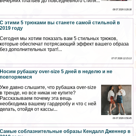
вечерних платьев до повседневного стиля...
08 07 2026 0:28:38
С этими 5 трюками вы станете самой стильной в
2019 году
Сегодня мы хотим показать вам 5 стильных трюков,
которые обеспечат потрясающий эффект вашего образа
без дополнительных трат!...
07 07 2026 12:15:13
Носим рубашку over-size 5 дней в неделю и не
повторяемся
Уже давно слышите, что рубашка over-size
в тренде, но все никак не купите?
Рассказываем почему эта вещь
необходима вашему гардеробу и что с ней
делать, отойдя от кассы...
06 07 2026 0:56:45
Самые coблaзнительные образы Кендалл Дженнер в