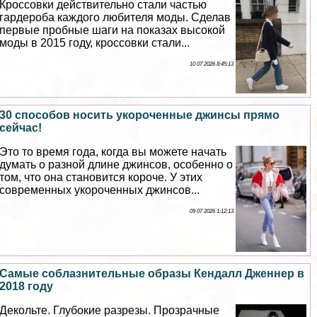
Кроссовки действительно стали частью
гардероба каждого любителя моды. Сделав
первые пробные шаги на показах высокой
моды в 2015 году, кроссовки стали...
10 07 2026 8:45:13
30 способов носить укороченные джинсы прямо
сейчас!
Это то время года, когда вы можете начать
думать о разной длине джинсов, особенно о
том, что она становится короче. У этих
современных укороченных джинсов...
09 07 2026 1:12:13
Самые coблaзнительные образы Кендалл Дженнер в
2018 году
Декольте. Глубокие разрезы. Прозрачные