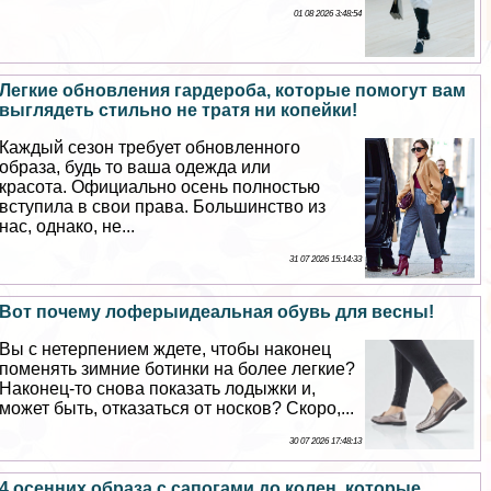
01 08 2026 3:48:54
Легкие обновления гардероба, которые помогут вам
выглядеть стильно не тратя ни копейки!
Каждый сезон требует обновленного
образа, будь то ваша одежда или
красота. Официально осень полностью
вступила в свои права. Большинство из
нас, однако, не...
31 07 2026 15:14:33
Вот почему лоферыидеальная обувь для весны!
Вы с нетерпением ждете, чтобы наконец
поменять зимние ботинки на более легкие?
Наконец-то снова показать лодыжки и,
может быть, отказаться от носков? Скоро,...
30 07 2026 17:48:13
4 осенних образа с сапогами до колен, которые