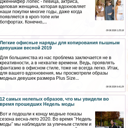
Дженнифер Лопес - певица, актриса,
деловая женщина, которая вдохновляет
наши покупки многие годы, даже когда
появляется в кроп-топе или
ботфортах. Конечно,...
09 08 2026 1:25:18
Легкие офисные наряды для копирования пышным
дeвyшкам весной 2019
Для большинства из нас проблема заключается не в
креативности, а в нехватке времени. Ведь, проявлять
фантазию в офисном стиле, тоже не всегда легко. Итак,
для вашего вдохновения, мы просмотрели образы
модных дeвyшек размера Plus Size...
08 08 2026 6:41:29
12 самых нелепых образов, что мы увидели во
время прошедших Недель моды
Вот и подошли к концу модные показы
сезона весна-лето 2020. Во время "Недель
моды" мы наблюдали за уличным стилем и