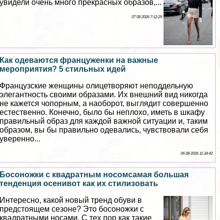
увидели очень много прекрасных образов,...
07 08 2026 7:12:29
Как одеваются француженки на важные
мероприятия? 5 стильных идей
Французские женщины олицетворяют неподдельную
элегантность своими образами. Их внешний вид никогда
не кажется чопopным, а наоборот, выглядит совершенно
естественно. Конечно, было бы неплохо, иметь в шкафу
правильный образ для каждой важной ситуации и, таким
образом, вы бы правильно одевались, чувствовали себя
уверенно...
06 08 2026 11:34:42
Босоножки с квадратным носомсамая большая
тенденция осенивот как их стилизовать
Интересно, какой новый тренд обуви в
предстоящем сезоне? Это босоножки с
квадратными носами. С тех пор как такие