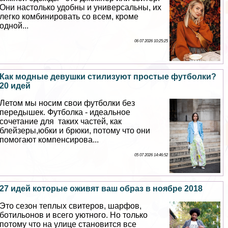
Они настолько удобны и универсальны, их
легко комбинировать со всем, кроме
одной...
06 07 2026 10:25:25
Как модные дeвyшки стилизуют простые футболки?
20 идей
Летом мы носим свои футболки без
передышек. Футболка - идеальное
сочетание для таких частей, как
блейзеры,юбки и брюки, потому что они
помогают компенсирова...
05 07 2026 14:46:52
27 идей которые оживят ваш образ в ноябре 2018
Это сезон теплых свитеров, шарфов,
ботильонов и всего уютного. Но только
потому что на улице становится все