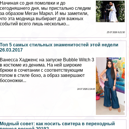
Начиная со дня помолвки и до
сегодняшнего дня, мы пристально следим
за образом Меган Маркл. И мы заметили,
что эта модница выбирает для важных
событий всего лишь несколько...
25 07 2026 9:21:50
Топ 5 самых стильных знаменитостей этой недели
26.03.2017
Ванесса Хадженс на запуске Bubble Witch 3
в костюме из денима. На ней широкие
брюки в сочетании с соответствующим
топом в стиле бохо, а образ завершают
босоножки...
24 07 2026 2:24:45
Модный совет: как носить свитера в переходный
период весной 2019?