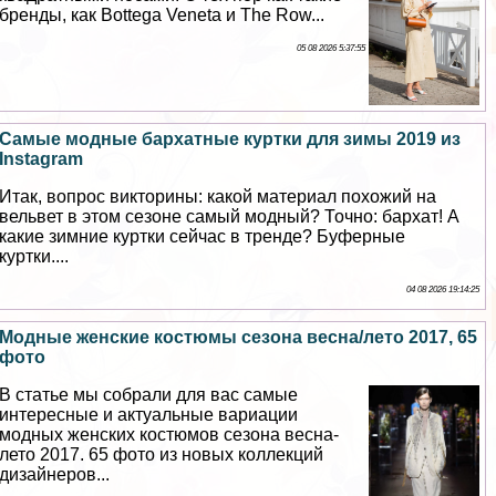
бренды, как Bottega Veneta и The Row...
05 08 2026 5:37:55
Самые модные бархатные куртки для зимы 2019 из
Instagram
Итак, вопрос викторины: какой материал похожий на
вельвет в этом сезоне самый модный? Точно: бархат! А
какие зимние куртки сейчас в тренде? Буферные
куртки....
04 08 2026 19:14:25
Модные женские костюмы сезона весна/лето 2017, 65
фото
В статье мы собрали для вас самые
интересные и актуальные вариации
модных женских костюмов сезона весна-
лето 2017. 65 фото из новых коллекций
дизайнеров...