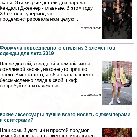
ткани. Эти хитрые детали для наряда
Кендалл Дженнер - главные. В этом году
23-летняя супермодель
продемонстрировала нам целую...
08 07 2026 13:29:43
Формула повседневного стиля из 3 элементов
одежды для лета 2019
После долгой, холодной и темной зимы,
дождливой весны, наконец-то пришло
тепло. Вместо того, чтобы тратить время,
бессмысленно глядя в свой шкаф,
попробуйте эти надежные...
07 07 2026 15:13:41
Какие аксессуары лучше всего носить с джемперами
и свитерами?
Наш самый уютный и простой предмет
зимней одежды - это джемпер или свитер.