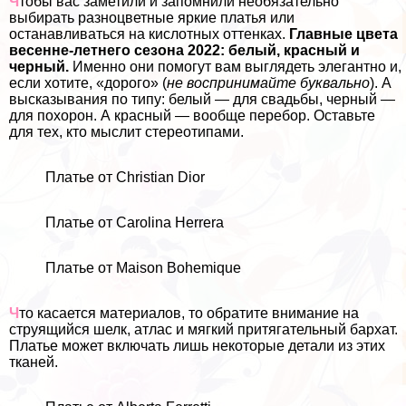
Ч
тобы вас заметили и запомнили необязательно
выбирать разноцветные яркие платья или
останавливаться на кислотных оттенках.
Главные цвета
весенне-летнего сезона 2022: белый, красный и
черный.
Именно они помогут вам выглядеть элегантно и,
если хотите, «дорого» (
не воспринимайте буквально
). А
высказывания по типу: белый — для свадьбы, черный —
для похорон. А красный — вообще перебор. Оставьте
для тех, кто мыслит стереотипами.
Платье от Christian Dior
Платье от Carolina Herrera
Платье от Maison Bohemique
Ч
то касается материалов, то обратите внимание на
струящийся шелк, атлас и мягкий притягательный бархат.
Платье может включать лишь некоторые детали из этих
тканей.