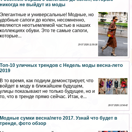
никогда не выйдут из моды
Элегантные и универсальные! Модные, но
удобные сапоги до колен, несомненно,
являются неотъемлемой частью в наших
коллекциях обуви. Это те самые сапоги,
которые...
29 07 2026 11:59:38
Топ-10 уличных трендов с Недель моды весна-лето
2019
В то время, как подиум демонстрирует, что
войдет в моду в ближайшем будущем,
улицы показывают не только будущее, но и
то, что в тренде прямо сейчас. Итак, е...
28 07 2026 13:54:42
Модные сумки весна/лето 2017. Узнай что будет в
тренде, фото обзор