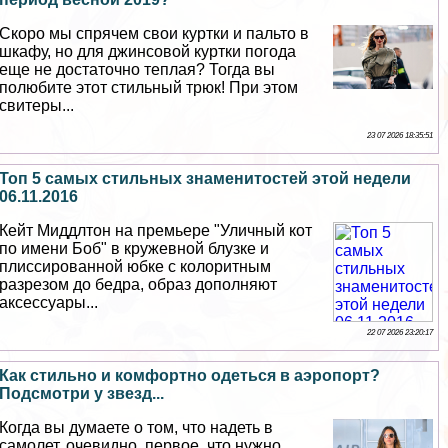
Скоро мы спрячем свои куртки и пальто в
шкафу, но для джинсовой куртки погода
еще не достаточно теплая? Тогда вы
полюбите этот стильный трюк! При этом
свитеры...
23 07 2026 18:35:51
Топ 5 самых стильных знаменитостей этой недели
06.11.2016
Кейт Миддлтон на премьере "Уличный кот
по имени Боб" в кружевной блузке и
плиссированной юбке с колоритным
разрезом до бедра, образ дополняют
аксессуары...
22 07 2026 23:20:17
Как стильно и комфортно одеться в аэропорт?
Подсмотри у звезд...
Когда вы думаете о том, что надеть в
самолет, очевидно, первое, что нужно