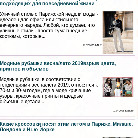
подходящих для повседневной жизни
Уличный стиль с Парижской недели моды -
идеален для офиса или стильного
вечернего наряда. Любой, кто думает, что
уличные стили - просто cyмacшедшие
костюмы, которые...
12 07 2026 8:43:11
Модные рубашки весна/лето 2019взрыв цвета,
принтов и объемов
Модные рубашки, в соответствии с
тенденциями весна/лета 2019, относятся к
70-м и 80-м годам, где в моде кричащие
узоры, красочные принты и щедрые
объемные детали...
11 07 2026 17:15:58
Какие кроссовки носят этим летом в Париже, Милане,
Лондоне и Нью-Йорке