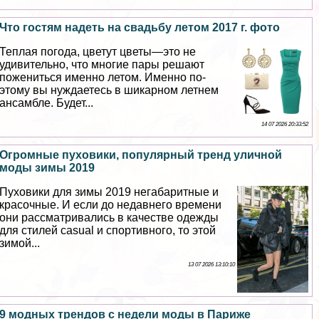
Что гостям надеть на свадьбу летом 2017 г. фото
Теплая погода, цветут цветы—это не
удивительно, что многие пары решают
пожениться именно летом. Именно по-
этому вы нуждаетесь в шикарном летнем
ансамбле. Будет...
14 07 2026 20:33:52
Огромные пуховики, популярный тренд уличной
моды зимы 2019
Пуховики для зимы 2019 негабаритные и
красочные. И если до недавнего времени
они рассматривались в качестве одежды
для стилей casual и спортивного, то этой
зимой...
13 07 2026 13:10:10
9 модных трендов с недели моды в Париже