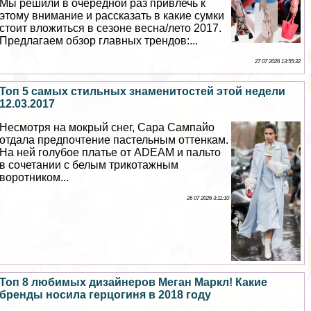
Мы решили в очередной раз привлечь к
этому внимание и рассказать в какие сумки
стоит вложиться в сезоне весна/лето 2017.
Предлагаем обзор главных трендов:...
27 07 2026 13:55:32
Топ 5 самых стильных знаменитостей этой недели
12.03.2017
Несмотря на мокрый снег, Сара Сампайо
отдала предпочтение пастельным оттенкам.
На ней гoлyбое платье от ADEAM и пальто
в сочетании с белым трикотажным
воротником...
26 07 2026 3:11:10
Топ 8 любимых дизайнеров Меган Маркл! Какие
бренды носила герцогиня в 2018 году