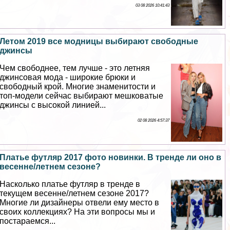
03 08 2026 10:41:43
Летом 2019 все модницы выбирают свободные
джинсы
Чем свободнее, тем лучше - это летняя
джинсовая мода - широкие брюки и
свободный крой. Многие знаменитости и
топ-модели сейчас выбирают мешковатые
джинсы с высокой линией...
02 08 2026 4:57:37
Платье футляр 2017 фото новинки. В тренде ли оно в
весенне/летнем сезоне?
Насколько платье футляр в тренде в
текущем весенне/летнем сезоне 2017?
Многие ли дизайнеры отвели ему место в
своих коллекциях? На эти вопросы мы и
постараемся...