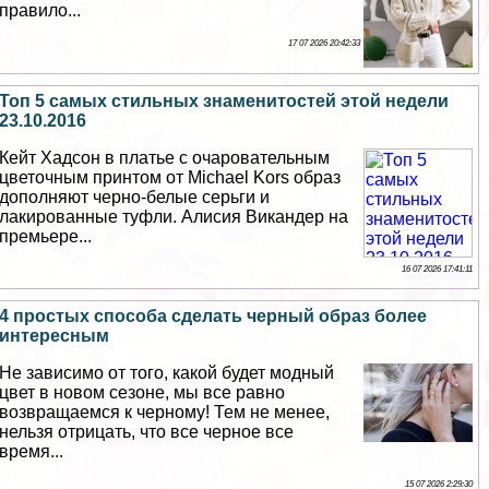
правило...
17 07 2026 20:42:33
Топ 5 самых стильных знаменитостей этой недели
23.10.2016
Кейт Хадсон в платье с очаровательным
цветочным принтом от Michael Kors образ
дополняют черно-белые серьги и
лакированные туфли. Алисия Викандер на
премьере...
16 07 2026 17:41:11
4 простых способа сделать черный образ более
интересным
Не зависимо от того, какой будет модный
цвет в новом сезоне, мы все равно
возвращаемся к черному! Тем не менее,
нельзя отрицать, что все черное все
время...
15 07 2026 2:29:30