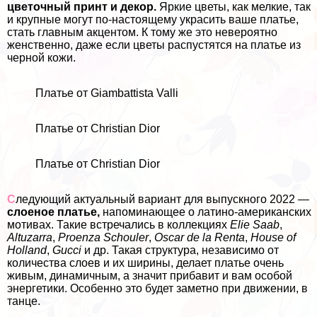
цветочный принт и декор.
Яркие цветы, как мелкие, так
и крупные могут по-настоящему украсить ваше платье,
стать главным акцентом. К тому же это невероятно
женственно, даже если цветы распустятся на платье из
черной кожи.
Платье от Giambattista Valli
Платье от Christian Dior
Платье от Christian Dior
С
ледующий актуальный вариант для выпускного 2022 —
слоеное платье,
напоминающее о латино-американских
мотивах. Такие встречались в коллекциях
Elie Saab
,
Altuzarra
,
Proenza Schouler
,
Oscar de la Renta
,
House of
Holland
,
Gucci
и др. Такая структура, независимо от
количества слоев и их ширины, делает платье очень
живым, динамичным, а значит прибавит и вам особой
энергетики. Особенно это будет заметно при движении, в
танце.