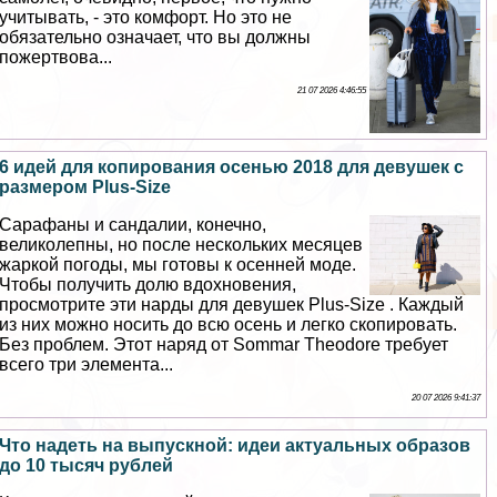
учитывать, - это комфорт. Но это не
обязательно означает, что вы должны
пожертвова...
21 07 2026 4:46:55
6 идей для копирования осенью 2018 для дeвyшек с
размером Plus-Size
Сарафаны и сандалии, конечно,
великолепны, но после нескольких месяцев
жаркой погоды, мы готовы к осенней моде.
Чтобы получить долю вдохновения,
просмотрите эти нарды для дeвyшек Plus-Size . Каждый
из них можно носить до всю осень и легко скопировать.
Без проблем. Этот наряд от Sommar Theodore требует
всего три элемента...
20 07 2026 9:41:37
Что надеть на выпускной: идеи актуальных образов
до 10 тысяч рублей