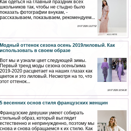
Как одеться на главный праздник всех
школьников так, чтобы не стыдно было
показать фотографии внукам, -
рассказываем, показываем, рекомендуем...
19 07 2026 13:27:52
Модный оттенок сезона осень 2019лиловый. Как
использовать в своем образе
Вот мы и узнали цвет следующей зимы.
Первый тренд моды сезона осень/зима
2019-2020 расцветает на наших глазах как
цветок и это лиловый. Несмотря на то, что
этот оттенок...
18 07 2026 10:54:30
5 весенних основ стиля французских женщин
Французские дeвyшки умеют собирать
стильный образ, который выглядит
естественно и непринужденно, поэтому мы
снова и снова обращаемся к их стилю. Как