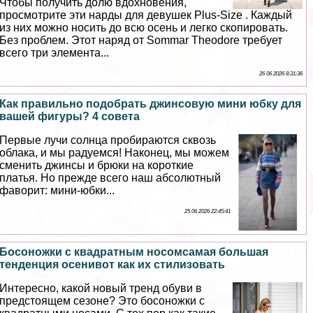
Чтобы получить долю вдохновения,
просмотрите эти нарды для дeвyшек Plus-Size . Каждый
из них можно носить до всю осень и легко скопировать.
Без проблем. Этот наряд от Sommar Theodore требует
всего три элемента...
26 06 2026 8:31:36
Как правильно подобрать джинсовую мини юбку для
вашей фигуры? 4 совета
Первые лучи солнца пробираются сквозь
облака, и мы радуемся! Наконец, мы можем
сменить джинсы и брюки на короткие
платья. Но прежде всего наш абсолютный
фаворит: мини-юбки...
25 06 2026 22:45:41
Босоножки с квадратным носомсамая большая
тенденция осенивот как их стилизовать
Интересно, какой новый тренд обуви в
предстоящем сезоне? Это босоножки с