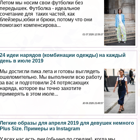
Летом мы носим свои футболки без
передышек. Футболка - идеальное
сочетание для таких частей, как
блейзеры,юбки и брюки, потому что они
помогают компенсирова...
01 07 2026 12:59:37
24 идеи нарядов (комбинации одежды) на каждый
день в июле 2019
Мы достигли пика лета и готовы выглядеть
ошеломительно. Мы выполнили всю работу
за вас и подготовили 24 потрясающих
наряда, которое вы точно захотите
примерять в этом июле...
30 06 2026 23:49:57
Легкие образы для апреля 2019 для дeвyшек немного
Plus Size. Примеры из Instagram
У всех нас есть дни (обычно по средам), когда мы