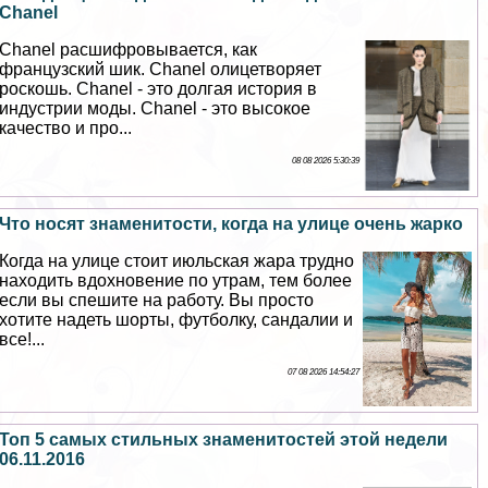
Chanel
Chanel расшифровывается, как
французский шик. Chanel олицетворяет
роскошь. Chanel - это долгая история в
индустрии моды. Chanel - это высокое
качество и про...
08 08 2026 5:30:39
Что носят знаменитости, когда на улице очень жарко
Когда на улице стоит июльская жара трудно
находить вдохновение по утрам, тем более
если вы спешите на работу. Вы просто
хотите надеть шорты, футболку, сандалии и
все!...
07 08 2026 14:54:27
Топ 5 самых стильных знаменитостей этой недели
06.11.2016