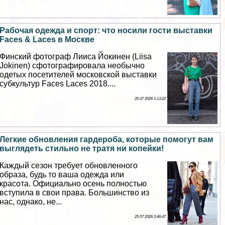
Рабочая одежда и спорт: что носили гости выставки
Faces & Laces в Москве
Финский фотограф Лииса Йокинен (Liisa
Jokinen) сфотографировала необычно
одетых посетителей московской выставки
субкультур Faces Laces 2018....
26 07 2026 1:13:22
Легкие обновления гардероба, которые помогут вам
выглядеть стильно не тратя ни копейки!
Каждый сезон требует обновленного
образа, будь то ваша одежда или
красота. Официально осень полностью
вступила в свои права. Большинство из
нас, однако, не...
25 07 2026 2:46:47