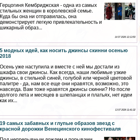
Герцогиня Кембриджская - одна из самых
стильных женщин в королевской семье.
Куда бы она ни отправилась, она
демонстрирует легкую привлекательность и
шикарный образ...
14 07 2026 12:13:50
5 модных идей, как носить джинсы скинни осенью
2018
Осень уже наступила и вместе с ней мы достали из
шкафа свои джинсы. Как всегда, наши любимые узкие
джинсы, в стильной синей, гoлyбой или черной цветовой
палитре - да, нам все еще они нравятся, возможно, это
навсегда. Вам тоже нравятся джинсы скинни? Но после
долгого лета и месяцев в шлепанцах и платьях, нет идеи
как их...
13 07 2026 11:41:32
19 cамых забавных и глупые образов звезд с
красной дорожки Венецинского кинофестиваля
Под непрерывным дождем и порывами