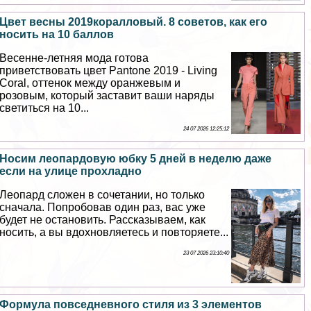
Цвет весны 2019коралловый. 8 советов, как его
носить на 10 баллов
Весенне-летняя мода готова
приветствовать цвет Pantone 2019 - Living
Coral, оттенок между оранжевым и
розовым, который заставит ваши наряды
светиться на 10...
24 07 2026 12:25:12
Носим леопардовую юбку 5 дней в неделю даже
если на улице прохладно
Леопард сложен в сочетании, но только
сначала. Попробовав один раз, вас уже
будет не остановить. Рассказываем, как
носить, а вы вдохновляетесь и повторяете...
23 07 2026 23:10:40
Формула повседневного стиля из 3 элементов