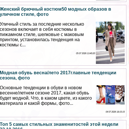
Женский брючный костюм50 модных образов в
уличном стиле, фото
Уличный стиль за последние несколько
сезонов включает в себя костюмы в
пижамном стиле, шелковые с маковым
принтом, установилась тенденция на
костюмы с...
05 07 2026 13:40:20
Модная обувь весна/лето 2017главные тенденции
сезона, фото
Основные тенденции в обуви в новом
весенне/летнем сезоне 2017, какая обувь
будет модной. Что, в каком цвете, из какого
материала и какой формы, фото...
04 07 2026 18:15:15
Топ 5 самых стильных знаменитостей этой недели