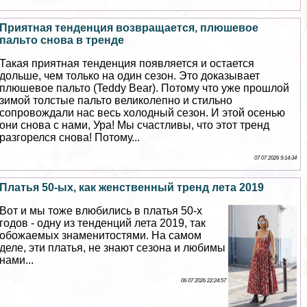
Приятная тенденция возвращается, плюшевое
пальто снова в тренде
Такая приятная тенденция появляется и остается
дольше, чем только на один сезон. Это доказывает
плюшевое пальто (Teddy Bear). Потому что уже прошлой
зимой толстые пальто великолепно и стильно
сопровождали нас весь холодный сезон. И этой осенью
они снова с нами, Ура! Мы счастливы, что этот тренд
разгорелся снова! Потому...
07 07 2026 9:14:34
Платья 50-ых, как женственный тренд лета 2019
Вот и мы тоже влюбились в платья 50-х
годов - одну из тенденций лета 2019, так
обожаемых знаменитостями. На самом
деле, эти платья, не знают сезона и любимы
нами...
06 07 2026 22:24:57