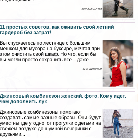
31 07 2026 21:44:58
11 простых советов, как оживить свой летний
гардероб без затрат!
Вы спускаетесь по лестнице с большим
мешком для мусора на буксире, мечтая при
этом очистить свой шкаф. Но что, если бы
вы могли просто сохранить все – даже...
30 07 2026 0:40:39
Джинсовый комбинезон женский, фото. Кому идет,
чем дополнить лук
Джинсовые комбинезоны помогают
создавать самые разные образы. Они будут
уместны где угодно: от прогулки с детьми на
свежем воздухе до шумной вечеринки с
друзьями...