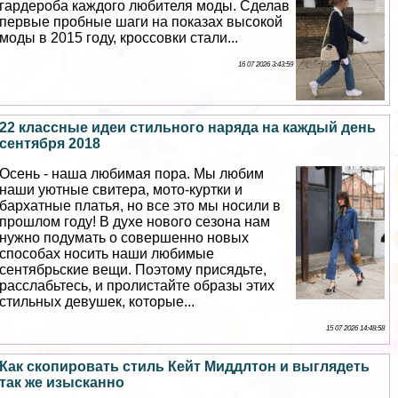
гардероба каждого любителя моды. Сделав
первые пробные шаги на показах высокой
моды в 2015 году, кроссовки стали...
16 07 2026 3:43:59
22 классные идеи стильного наряда на каждый день
сентября 2018
Осень - наша любимая пора. Мы любим
наши уютные свитера, мото-куртки и
бархатные платья, но все это мы носили в
прошлом году! В духе нового сезона нам
нужно подумать о совершенно новых
способах носить наши любимые
сентябрьские вещи. Поэтому присядьте,
расслабьтесь, и пролистайте образы этих
стильных дeвyшек, которые...
15 07 2026 14:48:58
Как скопировать стиль Кейт Миддлтон и выглядеть
так же изысканно