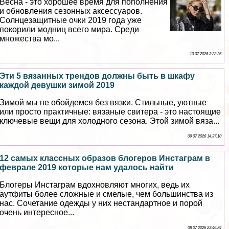
Весна - это хорошее время для пополнения
и обновления сезонных аксессуаров.
Солнцезащитные очки 2019 года уже
покорили модниц всего мира. Среди
множества мо...
10 07 2026 3:23:26
Эти 5 вязанных трендов должны быть в шкафу
каждой дeвyшки зимой 2019
Зимой мы не обойдемся без вязки. Стильные, уютные
или просто пpaктичные: вязаные свитера - это настоящие
ключевые вещи для холодного сезона. Этой зимой вяза...
09 07 2026 14:37:10
12 самых классных образов блогеров Инстаграм в
феврале 2019 которые нам удалось найти
Блогеры Инстаграм вдохновляют многих, ведь их
аутфиты более сложные и смелые, чем большинства из
нас. Сочетание одежды у них нестандартное и порой
очень интересное...
08 07 2026 23:46:34