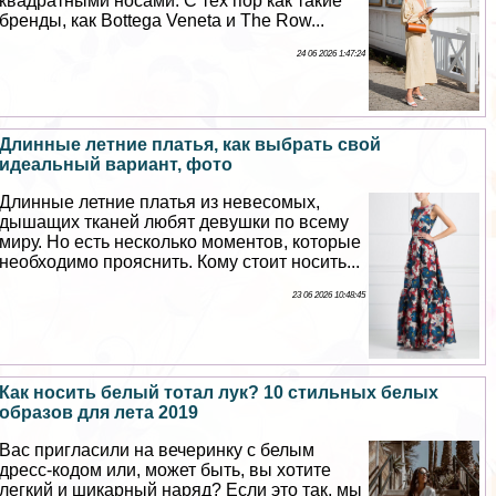
квадратными носами. С тех пор как такие
бренды, как Bottega Veneta и The Row...
24 06 2026 1:47:24
Длинные летние платья, как выбрать свой
идеальный вариант, фото
Длинные летние платья из невесомых,
дышащих тканей любят дeвyшки по всему
миру. Но есть несколько моментов, которые
необходимо прояснить. Кому стоит носить...
23 06 2026 10:48:45
Как носить белый тотал лук? 10 стильных белых
образов для лета 2019
Вас пригласили на вечеринку с белым
дресс-кодом или, может быть, вы хотите
легкий и шикарный наряд? Если это так, мы