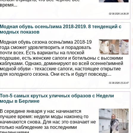
время...
02 08 2026 14:36:39
Модная обувь осень/зима 2018-2019. 8 тенденций с
модных показов
Модная обувь сезона осень/зима 2018-19
года сможет удовлетворить и порадовать
почти всех. Есть варианты на плоской
подошве, есть женские сапоги и ботильоны с высокими
каблуками. Однако, доминируют во всей осенне/зимней
модной обуви - техасские сапоги, настоящее открытие
для холодного сезона. Они есть и будут повсюду....
01 08 2026 15:31:47
Топ-5 самых крутых уличных образов с Недели
моды в Берлине
В середине января у нас начинается
лучшее время: недели моды наконец-то
начинаются снова. Для нас это означает не
только наблюдение за последними
тенденциями...