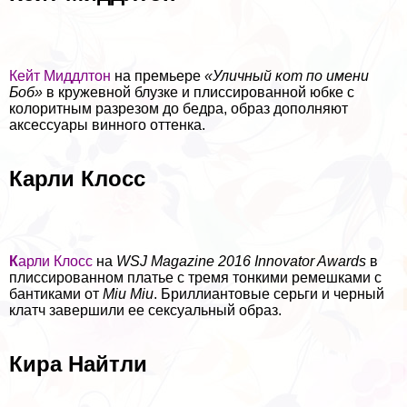
Кейт Миддлтон
на премьере
«Уличный кот по имени
Боб»
в кружевной блузке и плиссированной юбке с
колоритным разрезом до бедра, образ дополняют
аксессуары винного оттенка.
Карли Клосс
К
арли Клосс
на
WSJ Magazine 2016 Innovator Awards
в
плиссированном платье с тремя тонкими ремешками с
бантиками от
Miu Miu
. Бриллиантовые серьги и черный
клатч завершили ее ceкcуальный образ.
Кира Найтли