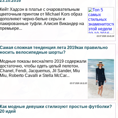
23.10.2016
Кейт Хадсон в платье с очаровательным
цветочным принтом от Michael Kors образ
дополняют черно-белые серьги и
лакированные туфли. Алисия Викандер на
премьере...
03 07 2026 16:41:24
Самая сложная тенденция лета 2019как правильно
носить велосипедные шорты?
Модные показы весна/лето 2019 содержали
достаточно, чтобы одеть целый пелотон.
Chanel, Fendi, Jacquemus, Jil Sander, Miu
Miu, Roberto Cavalli и Stella McCar...
02 07 2026 18:11:20
Как модные дeвyшки стилизуют простые футболки?
20 идей