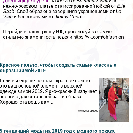
Д
женнифер Лоуренс
на
the 2016 Britannia Awards
в
нежно-розовом платье с плиссированной юбкой от
Elie
Saab
. Свой образ она завершила украшениями от
Le
Vian
и босоножками от
Jimmy Choo.
Перейди в нашу группу
ВК
, проголосуй за самую
стильную знаменитость недели
https://vk.com/ohfashion
Красное пальто, чтобы создать самые классные
образы зимой 2019
Если вы еще не поняли - красное пальто -
это ваш основной элемент в верхней
одежде зимой 2019. Ярко-красный излучает
энергию для остальной части образа.
Хорошо, эта вещь вам...
09 08 2026 21:53:30
5 тенденций моды на 2019 год с модного показа