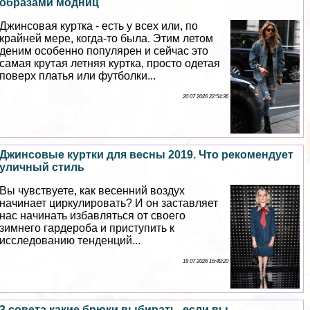
образами модниц
Джинсовая куртка - есть у всех или, по
крайней мере, когда-то была. Этим летом
деним особенно популярен и сейчас это
самая крутая летняя куртка, просто одетая
поверх платья или футболки...
20 07 2026 22:54:36
Джинсовые куртки для весны 2019. Что рекомендует
уличный стиль
Вы чувствуете, как весенний воздух
начинает циркулировать? И он заставляет
нас начинать избавляться от своего
зимнего гардероба и приступить к
исследованию тенденций...
19 07 2026 16:48:20
3 совета какие брюки выбирать, если вы