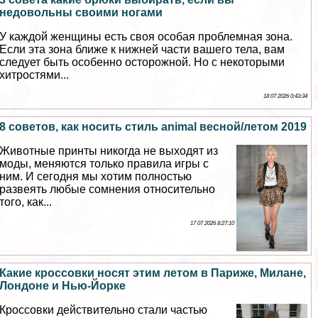
недовольны своими ногами
У каждой женщины есть своя особая проблемная зона.
Если эта зона ближе к нижней части вашего тела, вам
следует быть особенно осторожной. Но с некоторыми
хитростями...
18 07 2026 0:43:34
8 советов, как носить стиль animal весной/летом 2019
Животные принты никогда не выходят из
моды, меняются только правила игры с
ним. И сегодня мы хотим полностью
развеять любые сомнения относительно
того, как...
17 07 2026 8:27:10
Какие кроссовки носят этим летом в Париже, Милане,
Лондоне и Нью-Йорке
Кроссовки действительно стали частью