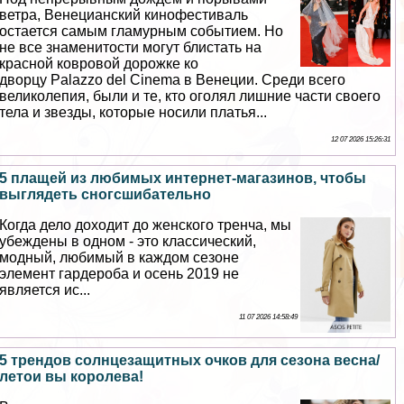
ветра, Венецианский кинофестиваль
остается самым гламурным событием. Но
не все знаменитости могут блистать на
красной ковровой дорожке ко
дворцу Palazzo del Cinema в Венеции. Среди всего
великолепия, были и те, кто оголял лишние части своего
тела и звезды, которые носили платья...
12 07 2026 15:26:31
5 плащей из любимых интернет-магазинов, чтобы
выглядеть сногсшибательно
Когда дело доходит до женского тренча, мы
убеждены в одном - это классический,
модный, любимый в каждом сезоне
элемент гардероба и осень 2019 не
является ис...
11 07 2026 14:58:49
5 трендов солнцезащитных очков для сезона весна/
летои вы королева!