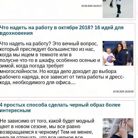
04 08 2026 18:25:27
Что надеть на работу в октябре 2018? 16 идей для
вдохновения
Что надеть на работу? Это вечный вопрос,
который преследует большинство из нас,
когда мы ищем в темноте или в
полусне что-то в шкафу, особенно осенью и
зимой, когда погода требует
многослойности. Но когда дело доходит до выбора
рабочего наряда, все зависит от типа работы и дресс-
кода, необходимого для офиса....
03 08 2026 18:28:56
4 простых способа сделать черный образ более
интересным
Не зависимо от того, какой будет модный
цвет в новом сезоне, мы все равно
возвращаемся к черному! Тем не менее,
нельзя отрицать, что все черное все