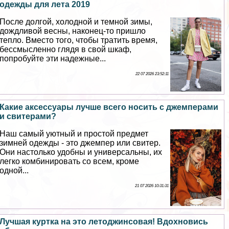
одежды для лета 2019
После долгой, холодной и темной зимы,
дождливой весны, наконец-то пришло
тепло. Вместо того, чтобы тратить время,
бессмысленно глядя в свой шкаф,
попробуйте эти надежные...
22 07 2026 23:52:11
Какие аксессуары лучше всего носить с джемперами
и свитерами?
Наш самый уютный и простой предмет
зимней одежды - это джемпер или свитер.
Они настолько удобны и универсальны, их
легко комбинировать со всем, кроме
одной...
21 07 2026 10:31:31
Лучшая куртка на это летоджинсовая! Вдохновись