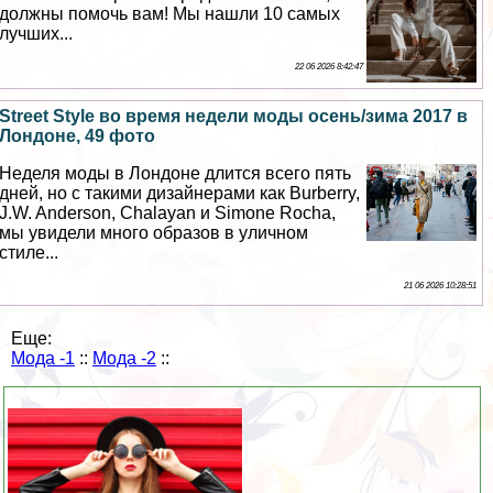
должны помочь вам! Мы нашли 10 самых
лучших...
22 06 2026 8:42:47
Street Style во время недели моды осень/зима 2017 в
Лондоне, 49 фото
Неделя моды в Лондоне длится всего пять
дней, но с такими дизайнерами как Burberry,
J.W. Anderson, Chalayan и Simone Rocha,
мы увидели много образов в уличном
стиле...
21 06 2026 10:28:51
Еще:
Мода -1
::
Мода -2
::