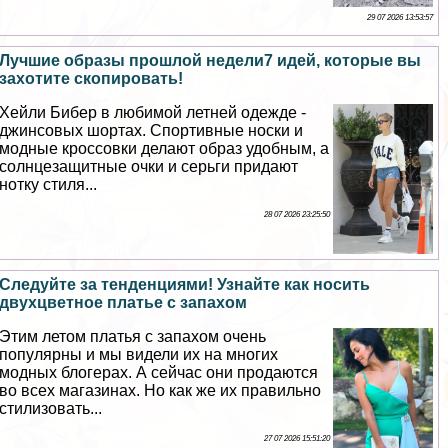
29 07 2026 13:53:57
Лучшие образы прошлой недели7 идей, которые вы
захотите скопировать!
Хейли Бибер в любимой летней одежде -
джинсовых шортах. Спортивные носки и
модные кроссовки делают образ удобным, а
солнцезащитные очки и серьги придают
нотку стиля...
28 07 2026 23:25:50
Следуйте за тенденциями! Узнайте как носить
двухцветное платье с запахом
Этим летом платья с запахом очень
популярны и мы видели их на многих
модных блогерах. А сейчас они продаются
во всех магазинах. Но как же их правильно
стилизовать...
27 07 2026 15:51:20