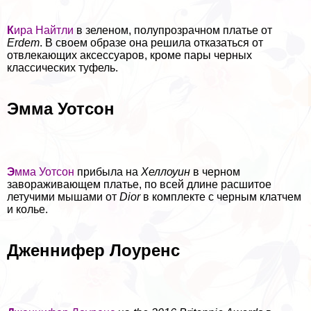
К
ира Найтли
в зеленом, полупрозрачном платье от
Erdem
. В своем образе она решила отказаться от
отвлекающих аксессуаров, кроме пары черных
классических туфель.
Эмма Уотсон
Э
мма Уотсон
прибыла на
Хеллоуин
в черном
завораживающем платье, по всей длине расшитое
летучими мышами от
Dior
в комплекте с черным клатчем
и колье.
Дженнифер Лоуренс