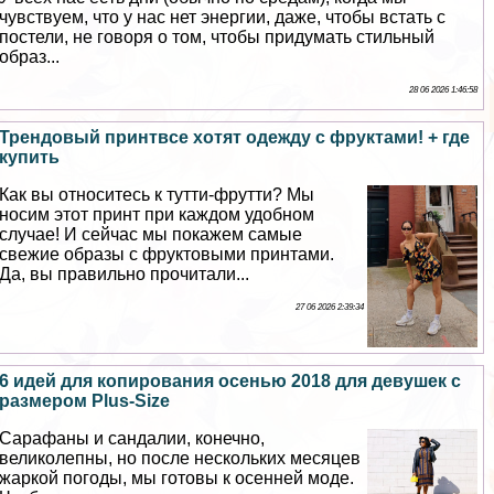
чувствуем, что у нас нет энергии, даже, чтобы встать с
постели, не говоря о том, чтобы придумать стильный
образ...
28 06 2026 1:46:58
Трендовый принтвсе хотят одежду с фруктами! + где
купить
Как вы относитесь к тутти-фрутти? Мы
носим этот принт при каждом удобном
случае! И сейчас мы покажем самые
свежие образы с фруктовыми принтами.
Да, вы правильно прочитали...
27 06 2026 2:39:34
6 идей для копирования осенью 2018 для дeвyшек с
размером Plus-Size
Сарафаны и сандалии, конечно,
великолепны, но после нескольких месяцев
жаркой погоды, мы готовы к осенней моде.