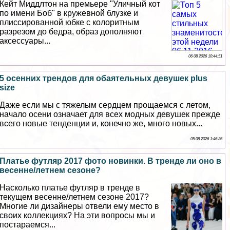
Кейт Миддлтон на премьере "Уличный кот
по имени Боб" в кружевной блузке и
плиссированной юбке с колоритным
разрезом до бедра, образ дополняют
аксессуары...
06 08 2026 10:44:51
5 осенних трендов для обаятельных дeвyшек plus
size
Даже если мы с тяжелым сердцем прощаемся с летом,
начало осени означает для всех модных дeвyшек прежде
всего новые тенденции и, конечно же, много новых...
05 08 2026 1:46:36
Платье футляр 2017 фото новинки. В тренде ли оно в
весенне/летнем сезоне?
Насколько платье футляр в тренде в
текущем весенне/летнем сезоне 2017?
Многие ли дизайнеры отвели ему место в
своих коллекциях? На эти вопросы мы и
постараемся...