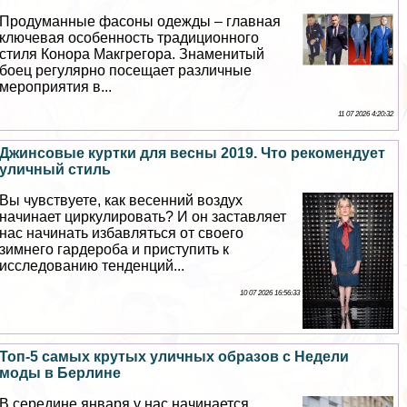
Продуманные фасоны одежды – главная
ключевая особенность традиционного
стиля Конора Макгрегора. Знаменитый
боец регулярно посещает различные
мероприятия в...
11 07 2026 4:20:32
Джинсовые куртки для весны 2019. Что рекомендует
уличный стиль
Вы чувствуете, как весенний воздух
начинает циркулировать? И он заставляет
нас начинать избавляться от своего
зимнего гардероба и приступить к
исследованию тенденций...
10 07 2026 16:56:33
Топ-5 самых крутых уличных образов с Недели
моды в Берлине
В середине января у нас начинается