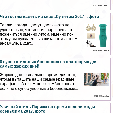
01 07 2026 21:34:13
Что гостям надеть на свадьбу летом 2017 г. фото
Теплая погода, цветут цветы—это не
удивительно, что многие пары решают
пожениться именно летом. Именно по-
этому вы нуждаетесь в шикарном летнем
ансамбле. Будет...
30 06 2026 13:35:25
8 супер стильных босоножек на платформе для
самых жарких дней
Жаркие дни - идеальное время для того,
чтобы вытащить наши самые красивые
сарафаны. А с чем же их комбинировать,
если не с супер удобными босоножками...
29 06 2026 7:53:37
Уличный стиль Парижа во время недели моды
осень/зима 2017, фото