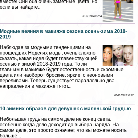
вместе! Они оба очень заметные цвета, но
если вы найдете...
03 07 2026 0:12:53
Модные веяния в макияже сезона осень-зима 2018-
2019
Наблюдая за модными тенденциями на
прошедших Неделях моды, очень сложно
сказать, какая идея будет главенствующей
осенью и зимой 2018-2019 года. То ли
главным в макияже будет естественность и скромные
цвета или наоборот броские, яркие, с неоновыми
переливами. Теперь существует параллельно два
направления в макияже тягот...
02 07 2026 8:49:27
10 зимних образов для дeвyшек с маленькой гpyдью
Небольшая гpyдь на самом деле не конец света,
особенно когда дело доходит до выбора наряда. На
самом деле, это просто означает, что вы можете носить
больше...