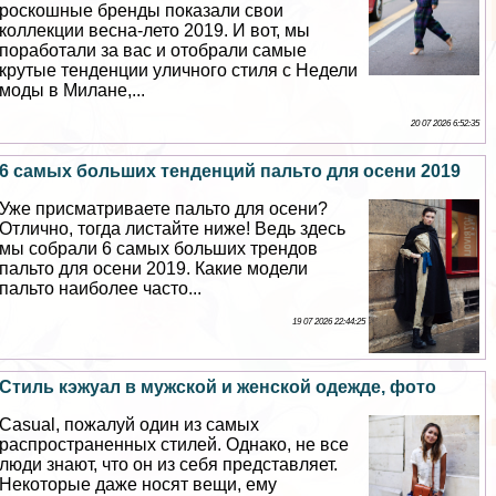
роскошные бренды показали свои
коллекции весна-лето 2019. И вот, мы
поработали за вас и отобрали самые
крутые тенденции уличного стиля с Недели
моды в Милане,...
20 07 2026 6:52:35
6 самых больших тенденций пальто для осени 2019
Уже присматриваете пальто для осени?
Отлично, тогда листайте ниже! Ведь здесь
мы собрали 6 самых больших трендов
пальто для осени 2019. Какие модели
пальто наиболее часто...
19 07 2026 22:44:25
Стиль кэжуал в мужской и женской одежде, фото
Casual, пожалуй один из самых
распространенных стилей. Однако, не все
люди знают, что он из себя представляет.
Некоторые даже носят вещи, ему