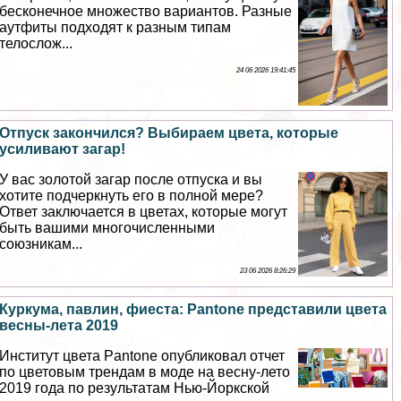
бесконечное множество вариантов. Разные
аутфиты подходят к разным типам
телослож...
24 06 2026 19:41:45
Отпуск закончился? Выбираем цвета, которые
усиливают загар!
У вас золотой загар после отпуска и вы
хотите подчеркнуть его в полной мере?
Ответ заключается в цветах, которые могут
быть вашими многочисленными
союзникам...
23 06 2026 8:26:29
Куркума, павлин, фиеста: Pantone представили цвета
весны-лета 2019
Институт цвета Pantone опубликовал отчет
по цветовым трендам в моде на весну-лето
2019 года по результатам Нью-Йоркской