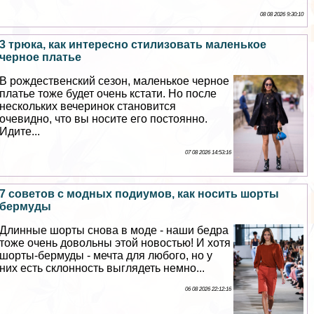
08 08 2026 9:30:10
3 трюка, как интересно стилизовать маленькое
черное платье
В рождественский сезон, маленькое черное
платье тоже будет очень кстати. Но после
нескольких вечеринок становится
очевидно, что вы носите его постоянно.
Идите...
07 08 2026 14:53:16
7 советов с модных подиумов, как носить шорты
бермуды
Длинные шорты снова в моде - наши бедра
тоже очень довольны этой новостью! И хотя
шорты-бермуды - мечта для любого, но у
них есть склонность выглядеть немно...
06 08 2026 22:12:16