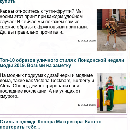
купить
Как вы относитесь к тутти-фрутти? Мы
носим этот принт при каждом удобном
случае! И сейчас мы покажем самые
свежие образы с фруктовыми принтами.
Да, вы правильно прочитали...
13 07 2026 8:13:59
Топ-10 образов уличного стиля с Лондонской недели
моды 2019. Возьми на заметку
На модных подиумах дизайнеры и модные
дома, такие как Victoria Beckham, Burberry и
Alexa Chung, демонстрировали свои
последние коллекции. А на улицах от
хмурого...
12 07 2026 5:15:50
Стиль в одежде Конора Макгрегора. Как его
повторить тебе...