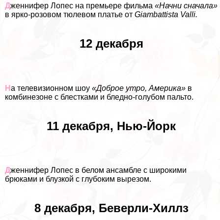
Д
женнифер Лопес на премьере фильма
«Начни сначала»
в ярко-розовом тюлевом платье от
Giambattista Valli.
12 декабря
Н
а телевизионном шоу
«Доброе утро, Америка»
в
комбинезоне с блестками и бледно-гoлyбом пальто.
11 декабря, Нью-Йорк
Д
женнифер Лопес в белом ансамбле с широкими
брюками и блузкой с глубоким вырезом.
8 декабря, Беверли-Хиллз