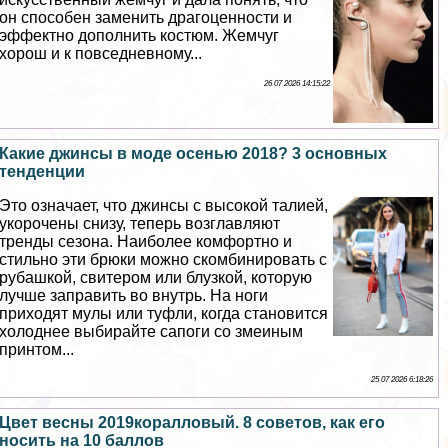
он способен заменить драгоценности и
эффектно дополнить костюм. Жемчуг
хорош и к повседневному...
26 07 2026 14:15:22
Какие джинсы в моде осенью 2018? 3 основных
тенденции
Это означает, что джинсы с высокой талией,
укорочены снизу, теперь возглавляют
тренды сезона. Наиболее комфортно и
стильно эти брюки можно скомбинировать с
рубашкой, свитером или блузкой, которую
лучше заправить во внутрь. На ноги
приходят мулы или туфли, когда становится
холоднее выбирайте сапоги со змеиным
принтом...
25 07 2026 6:18:26
Цвет весны 2019коралловый. 8 советов, как его
носить на 10 баллов