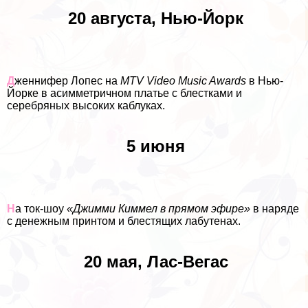
20 августа, Нью-Йорк
Д
женнифер Лопес на
MTV Video Music Awards
в Нью-
Йорке в асимметричном платье с блестками и
серебряных высоких каблуках.
5 июня
Н
а ток-шоу
«Джимми Киммел в прямом эфире»
в наряде
с денежным принтом и блестящих лабутенах.
20 мая, Лас-Вегас