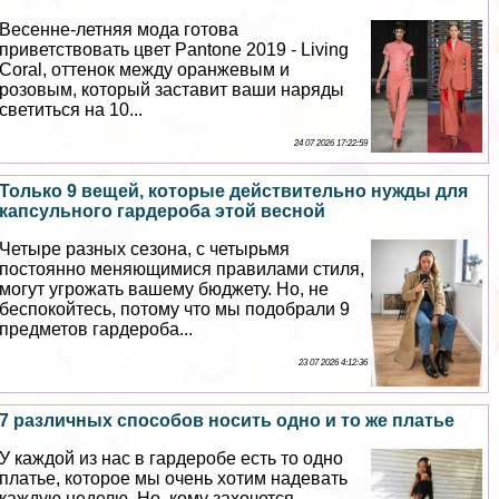
Весенне-летняя мода готова
приветствовать цвет Pantone 2019 - Living
Coral, оттенок между оранжевым и
розовым, который заставит ваши наряды
светиться на 10...
24 07 2026 17:22:59
Только 9 вещей, которые действительно нужды для
капсульного гардероба этой весной
Четыре разных сезона, с четырьмя
постоянно меняющимися правилами стиля,
могут угрожать вашему бюджету. Но, не
беспокойтесь, потому что мы подобрали 9
предметов гардероба...
23 07 2026 4:12:36
7 различных способов носить одно и то же платье
У каждой из нас в гардеробе есть то одно
платье, которое мы очень хотим надевать
каждую неделю. Но, кому захочется