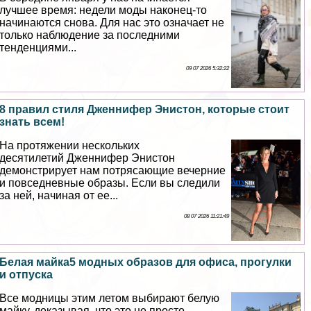
лучшее время: недели моды наконец-то
начинаются снова. Для нас это означает не
только наблюдение за последними
тенденциями...
09 07 2026 5:32:22
8 правил стиля Дженнифер Энистон, которые стоит
знать всем!
На протяжении нескольких
десятилетий Дженнифер Энистон
демонстрирует нам потрясающие вечерние
и повседневные образы. Если вы следили
за ней, начиная от ее...
08 07 2026 11:21:49
Белая майка5 модных образов для офиса, прогулки
и отпуска
Все модницы этим летом выбирают белую
майку, доказывая, что это не просто