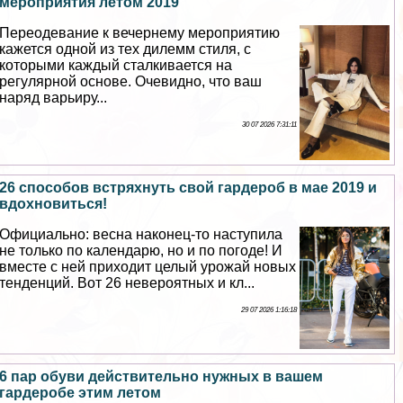
мероприятия летом 2019
Переодевание к вечернему мероприятию
кажется одной из тех дилемм стиля, с
которыми каждый сталкивается на
регулярной основе. Очевидно, что ваш
наряд варьиру...
30 07 2026 7:31:11
26 способов встряхнуть свой гардероб в мае 2019 и
вдохновиться!
Официально: весна наконец-то наступила
не только по календарю, но и по погоде! И
вместе с ней приходит целый урожай новых
тенденций. Вот 26 невероятных и кл...
29 07 2026 1:16:18
6 пар обуви действительно нужных в вашем
гардеробе этим летом