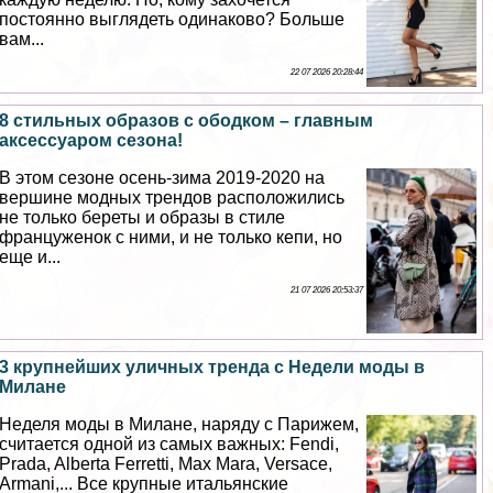
постоянно выглядеть одинаково? Больше
вам...
22 07 2026 20:28:44
8 стильных образов с ободком – главным
аксессуаром сезона!
В этом сезоне осень-зима 2019-2020 на
вершине модных трендов расположились
не только береты и образы в стиле
француженок с ними, и не только кепи, но
еще и...
21 07 2026 20:53:37
3 крупнейших уличных тренда с Недели моды в
Милане
Неделя моды в Милане, наряду с Парижем,
считается одной из самых важных: Fendi,
Prada, Alberta Ferretti, Max Mara, Versace,
Armani,... Все крупные итальянские