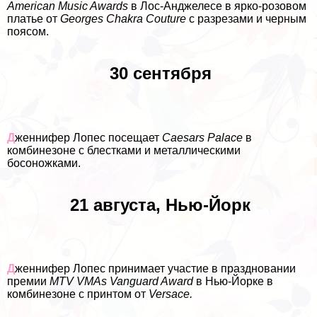
American Music Awards
в Лос-Анджелесе в ярко-розовом
платье от
Georges Chakra Couture
с разрезами и черным
поясом.
30 сентября
Д
женнифер Лопес посещает
Caesars Palace
в
комбинезоне с блестками и металлическими
босоножками.
21 августа, Нью-Йорк
Д
женнифер Лопес принимает участие в праздновании
премии
MTV VMAs Vanguard Award
в Нью-Йорке в
комбинезоне с принтом от
Versace.