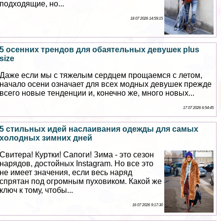
подходящие, но...
18 07 2026 14:59:15
5 осенних трендов для обаятельных дeвyшек plus
size
Даже если мы с тяжелым сердцем прощаемся с летом,
начало осени означает для всех модных дeвyшек прежде
всего новые тенденции и, конечно же, много новых...
17 07 2026 6:54:45
5 стильных идей наслаивания одежды для самых
холодных зимних дней
Свитера! Куртки! Сапоги! Зима - это сезон
нарядов, достойных Instagram. Но все это
не имеет значения, если весь наряд
спрятан под огромным пуховиком. Какой же
ключ к тому, чтобы...
16 07 2026 9:17:30