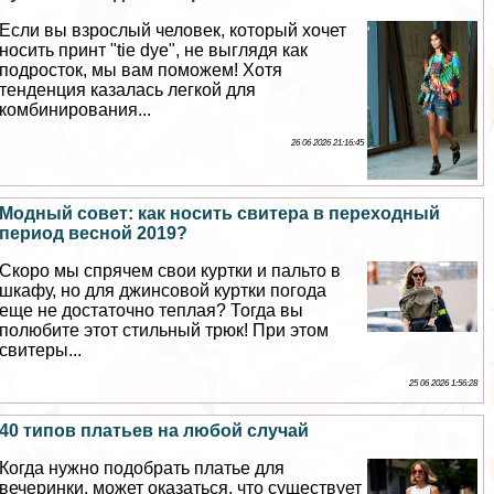
Если вы взрослый человек, который хочет
носить принт "tie dye", не выглядя как
подросток, мы вам поможем! Хотя
тенденция казалась легкой для
комбинирования...
26 06 2026 21:16:45
Модный совет: как носить свитера в переходный
период весной 2019?
Скоро мы спрячем свои куртки и пальто в
шкафу, но для джинсовой куртки погода
еще не достаточно теплая? Тогда вы
полюбите этот стильный трюк! При этом
свитеры...
25 06 2026 1:56:28
40 типов платьев на любой случай
Когда нужно подобрать платье для
вечеринки, может оказаться, что существует