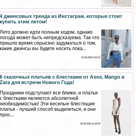
4 джинсовых тренда из Инстаграм, которые стоит
купить этим летом!
Лето должно идти полным ходом, однако
погода может быть непредсказуема. Так что
пришло время серьезно задуматься о том,
какие джинсы вы будете носить пока...
03 08 2026 5:52:15
6 сказочных платьев с блестками от Asos, Mango и
Zara для встречи Нового Года!
Праздники подступают все ближе, и платья
с блестками являются абсолютной
необходимостью! Эти веселые блестящие
платья - лучший способ выделиться, и они
прос...
02 08 2026 12:26:49