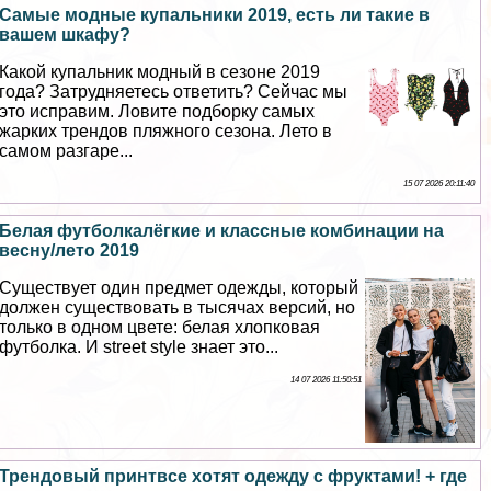
Самые модные купальники 2019, есть ли такие в
вашем шкафу?
Какой купальник модный в сезоне 2019
года? Затрудняетесь ответить? Сейчас мы
это исправим. Ловите подборку самых
жарких трендов пляжного сезона. Лето в
самом разгаре...
15 07 2026 20:11:40
Белая футболкалёгкие и классные комбинации на
весну/лето 2019
Существует один предмет одежды, который
должен существовать в тысячах версий, но
только в одном цвете: белая хлопковая
футболка. И street style знает это...
14 07 2026 11:50:51
Трендовый принтвсе хотят одежду с фруктами! + где