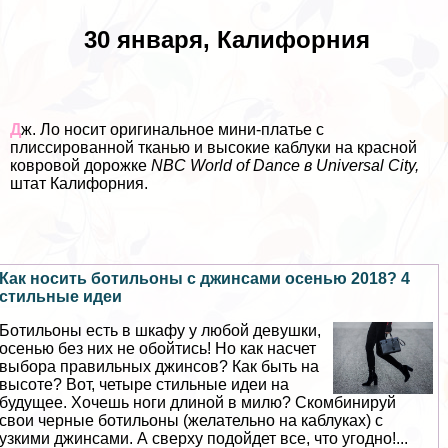
30 января, Калифорния
Д
ж. Ло носит оригинальное мини-платье с
плиссированной тканью и высокие каблуки на красной
ковровой дорожке
NBC World of Dance в Universal City,
штат Калифорния.
Как носить ботильоны с джинсами осенью 2018? 4
стильные идеи
Ботильоны есть в шкафу у любой дeвyшки,
осенью без них не обойтись! Но как насчет
выбора правильных джинсов? Как быть на
высоте? Вот, четыре стильные идеи на
будущее. Хочешь ноги длиной в милю? Скомбинируй
свои черные ботильоны (желательно на каблуках) с
узкими джинсами. А сверху подойдет все, что угодно!...