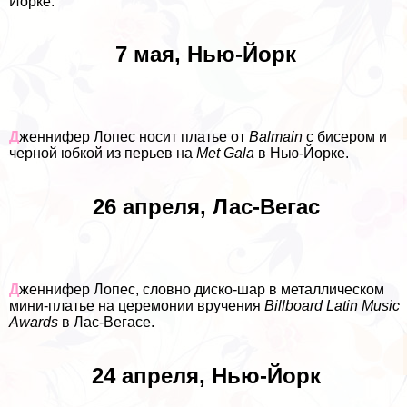
Йорке.
7 мая, Нью-Йорк
Д
женнифер Лопес носит платье от
Balmain
с бисером и
черной юбкой из перьев на
Met Gala
в Нью-Йорке.
26 апреля, Лас-Вегас
Д
женнифер Лопес, словно диско-шар в металлическом
мини-платье на церемонии вручения
Billboard Latin Music
Awards
в Лас-Вегасе.
24 апреля, Нью-Йорк