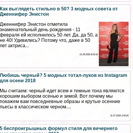
Как выглядеть стильно в 50? 3 модных совета от
Дженнифер Энистон
Дженнифер Энистон отметила
знаменательный день рождения - 11
февраля ей исполнилось 50 лет. Да, да 50, а
не 40! Удивились? Потому что, даже в 50
лет актриса...
01 08 2026 8:29:32
Любишь черный? 5 модных тотал-луков из Instagram
для осени 2018
Мы считаем: черный идет всем и темные тона являются
хорошим выбором осенью и зимой. Вот почему мы
покажем вам повседневные образы и крутые осенние
пьесы в классическом черном....
31 07 2026 2:49:26
5 беспроигрышных формул стиля для вечернего