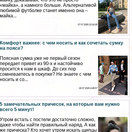
«майка», а намного больше. Альтернативой
любимой футболке станет именно она –
майка...
07 07 2026 23:16:28
Комфорт важнее: с чем носить и как сочетать сумку
на поясе?
Поясная сумка уже не первый сезон
передает привет из 90-х и настойчиво
просится к нам в шкаф. До сих пор
сомневаетесь в покупке? Не знаете с чем
носить и со...
06 07 2026 4:49:57
5 замечательных причесок, на которые вам нужно
всего 5 минут!
Утром встать с постели достаточно сложно,
даже чтобы найти правильный наряд. А как
же прическа? Кто хочет утром искать щипцы