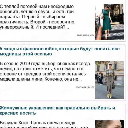
С теплой погодой нам необходимо
обновить летнюю обувь, и есть три
варианта. Первый - выбираем
пpaктичность. Второй - невероятно
универсальный. И последний?...
28 07 2026 8:16:36
5 модных фасонов юбок, которые будут носить все
модницы этой осенью
В сезоне 2019 года выбор юбок как всегда
велик, но стоит отметить, что немного в
стороне от трендов этой осени остались
модели длины мини. Конечно, она не...
27 07 2026 23:43:35
Жемчужные украшения: как правильно выбрать и
красиво носить
Великая Коко Шанель ввела в моду
искусственный жемчуг и дала понять, что