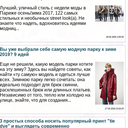
Лучший, уличный стиль с недели моды в
Париже осень/зима 2017, 122 самых
стильных и необычных street look(а). Не
знаете что надеть, вдохновитесь идеями
модниц...
28 06 2026 3:45:50
Вы уже выбрали себе самую модную парку к зиме
2019? 9 идей
Еще не решили, какую модель парки хотите
на эту зиму? Здесь вы найдете советы, как
найти «ту самую» модель и одеться лучше
всех. Зимнюю парку легко сочетать: она
идеально подходит для брюк скинни,
расклешенных брюк или длинных платьев.
Независимо от того, тепло или холодно на
улице, знайте, что для создания...
27 06 2026 23:52:25
3 простых способа носить популярный принт "tie
dye" и выглядеть современно