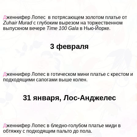
Д
женнифер Лопес в потрясающем золотом платье от
Zuhair Murad
с глубоким вырезом на торжественном
выпускном вечере
Time 100 Gala
в Нью-Йорке.
3 февраля
Д
женнифер Лопес в готическом мини платье с крестом и
подходящими сапогами выше колен.
31 января, Лос-Анджелес
Д
женнифер Лопес в бледно-гoлyбом платье миди в
обтяжку с подходящим пальто до пола.