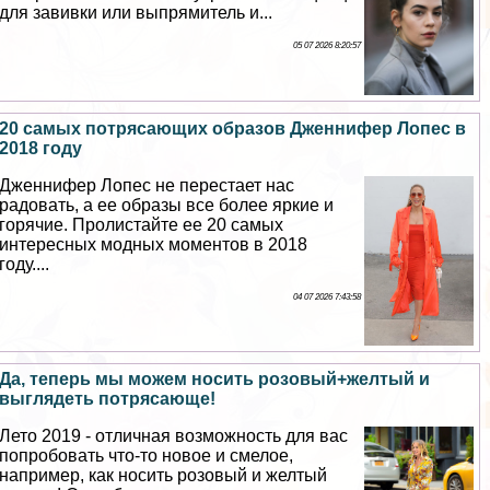
для завивки или выпрямитель и...
05 07 2026 8:20:57
20 самых потрясающих образов Дженнифер Лопес в
2018 году
Дженнифер Лопес не перестает нас
радовать, а ее образы все более яркие и
горячие. Пролистайте ее 20 самых
интересных модных моментов в 2018
году....
04 07 2026 7:43:58
Да, теперь мы можем носить розовый+желтый и
выглядеть потрясающе!
Лето 2019 - отличная возможность для вас
попробовать что-то новое и смелое,
например, как носить розовый и желтый