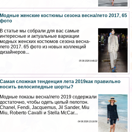
Модные женские костюмы сезона весна/лето 2017, 65
фото
В статье мы собрали для вас самые
интересные и актуальные вариации
модных женских костюмов сезона весна-
лето 2017. 65 фото из новых коллекций
дизайнеров...
05 08 2026 8:48:22
Самая сложная тенденция лета 2019как правильно
носить велосипедные шорты?
Модные показы весна/лето 2019 содержали
достаточно, чтобы одеть целый пелотон.
Chanel, Fendi, Jacquemus, Jil Sander, Miu
Miu, Roberto Cavalli и Stella McCar...
04 08 2026 23:18:56