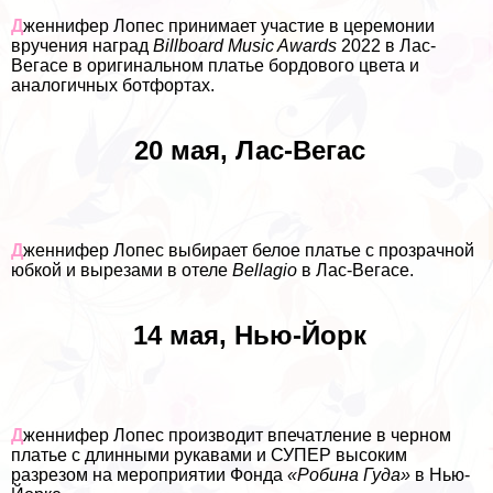
Д
женнифер Лопес принимает участие в церемонии
вручения наград
Billboard Music Awards
2022 в Лас-
Вегасе в оригинальном платье бордового цвета и
аналогичных ботфортах.
20 мая, Лас-Вегас
Д
женнифер Лопес выбирает белое платье с прозрачной
юбкой и вырезами в отеле
Bellagio
в Лас-Вегасе.
14 мая, Нью-Йорк
Д
женнифер Лопес производит впечатление в черном
платье с длинными рукавами и СУПЕР высоким
разрезом на мероприятии Фонда
«Робина Гуда»
в Нью-