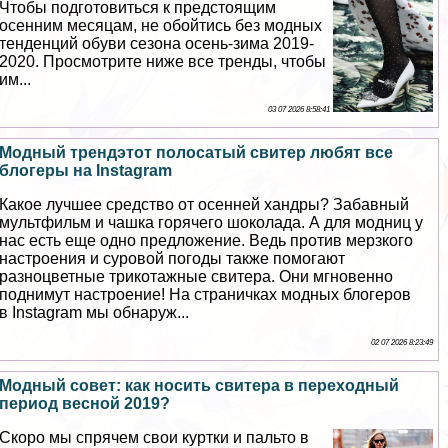
Чтобы подготовиться к предстоящим
осенним месяцам, не обойтись без модных
тенденций обуви сезона осень-зима 2019-
2020. Просмотрите ниже все тренды, чтобы
им...
03 07 2026 8:58:41
Модный трендэтот полосатый свитер любят все
блогеры на Instagram
Какое лучшее средство от осенней хандры? Забавный
мультфильм и чашка горячего шоколада. А для модниц у
нас есть еще одно предложение. Ведь против мерзкого
настроения и суровой погоды также помогают
разноцветные трикотажные свитера. Они мгновенно
поднимут настроение! На страничках модных блогеров
в Instagram мы обнаруж...
02 07 2026 8:23:49
Модный совет: как носить свитера в переходный
период весной 2019?
Скоро мы спрячем свои куртки и пальто в