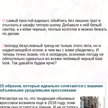
И
самый простой вариант, обойтись без лишних трат и
отыскать в шкафу теплую шапку. Добавьте к ней белый
свитер, а к юбке черные, теплые колготки и можно бежать
по делам.
Л
еопард безусловный тренд не только этого лета, но и
надвигающейся осени, в чем мы с вами убедились. И
теперь точно знаем, что в холодную, осеннюю погоду не
обязательно одеваться во всеми любимый черный total
look. Так давайте будем ярче?
15 образов, которые идеально сочетаются с вашими
объемными уpoдливыми кроссовками
Несмотря на то, что тенденция объемных
кроссовок возникла еще в 2018 году, этим
летом она остается в тренде. И не осталось