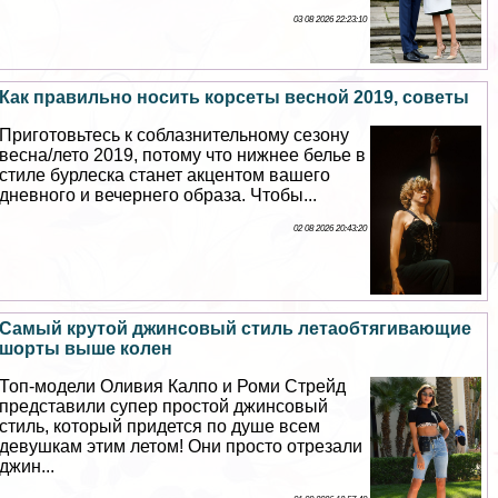
03 08 2026 22:23:10
Как правильно носить корсеты весной 2019, советы
Приготовьтесь к coблaзнительному сезону
весна/лето 2019, потому что нижнее белье в
стиле бурлеска станет акцентом вашего
дневного и вечернего образа. Чтобы...
02 08 2026 20:43:20
Самый крутой джинсовый стиль летаобтягивающие
шорты выше колен
Топ-модели Оливия Калпо и Роми Стрейд
представили супер простой джинсовый
стиль, который придется по душе всем
дeвyшкам этим летом! Они просто отрезали
джин...