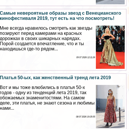
Самые невероятные образы звезд с Венецианского
кинофестиваля 2019, тут есть на что посмотреть!
Мне всегда нравилось смотреть как звезды
позируют перед камерами на красных
дорожках в своих шикарных нарядах.
Порой создается впечатление, что и ты
находишься где-то рядом...
09 07 2026 12:11:26
Платья 50-ых, как женственный тренд лета 2019
Вот и мы тоже влюбились в платья 50-х
годов - одну из тенденций лета 2019, так
обожаемых знаменитостями. На самом
деле, эти платья, не знают сезона и любимы
нами...
08 07 2026 19:35:55