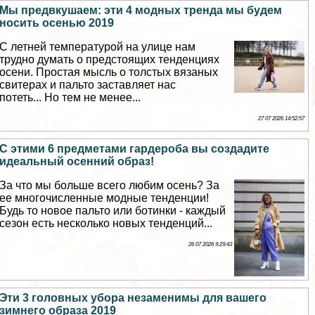
Мы предвкушаем: эти 4 модных тренда мы будем
носить осенью 2019
С летней температурой на улице нам
трудно думать о предстоящих тенденциях
осени. Простая мысль о толстых вязаных
свитерах и пальто заставляет нас
потеть... Но тем не менее...
27 07 2026 14:52:57
С этими 6 предметами гардероба вы создадите
идеальный осенний образ!
За что мы больше всего любим осень? За
ее многочисленные модные тенденции!
Будь то новое пальто или ботинки - каждый
сезон есть несколько новых тенденций...
26 07 2026 9:29:43
Эти 3 головных убора незаменимы для вашего
зимнего образа 2019