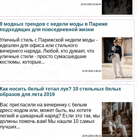
20 06 2026 19:44:44
9 модных трендов с недели моды в Париже
подходящих для повседневной жизни
Уличный стиль с Парижской недели моды -
идеален для офиса или стильного
вечернего наряда. Любой, кто думает, что
уличные стили - просто cyмacшедшие
костюмы, которые...
19 06 2026 3:38:33
Как носить белый тотал лук? 10 стильных белых
образов для лета 2019
Вас пригласили на вечеринку с белым
дресс-кодом или, может быть, вы хотите
легкий и шикарный наряд? Если это так, мы
должны помочь вам! Мы нашли 10 самых
лучших...
18 06 2026 0:40:33