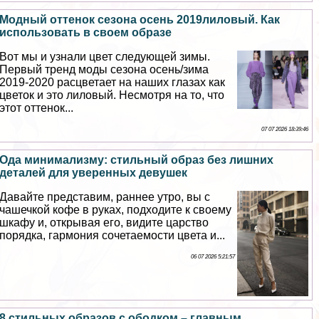
Модный оттенок сезона осень 2019лиловый. Как
использовать в своем образе
Вот мы и узнали цвет следующей зимы.
Первый тренд моды сезона осень/зима
2019-2020 расцветает на наших глазах как
цветок и это лиловый. Несмотря на то, что
этот оттенок...
07 07 2026 18:39:46
Ода минимализму: стильный образ без лишних
деталей для уверенных дeвyшек
Давайте представим, раннее утро, вы с
чашечкой кофе в руках, подходите к своему
шкафу и, открывая его, видите царство
порядка, гармония сочетаемости цвета и...
06 07 2026 5:21:57
8 стильных образов с ободком – главным