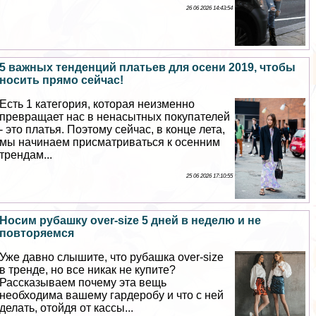
26 06 2026 14:43:54
5 важных тенденций платьев для осени 2019, чтобы
носить прямо сейчас!
Есть 1 категория, которая неизменно
превращает нас в ненасытных покупателей
- это платья. Поэтому сейчас, в конце лета,
мы начинаем присматриваться к осенним
трендам...
25 06 2026 17:10:55
Носим рубашку over-size 5 дней в неделю и не
повторяемся
Уже давно слышите, что рубашка over-size
в тренде, но все никак не купите?
Рассказываем почему эта вещь
необходима вашему гардеробу и что с ней
делать, отойдя от кассы...