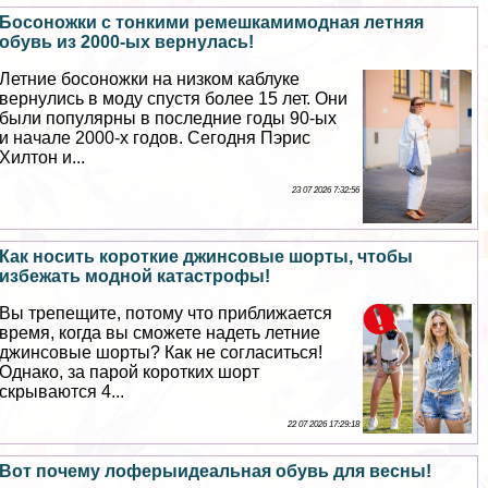
Босоножки с тонкими ремешкамимодная летняя
обувь из 2000-ых вернулась!
Летние босоножки на низком каблуке
вернулись в моду спустя более 15 лет. Они
были популярны в последние годы 90-ых
и начале 2000-х годов. Сегодня Пэрис
Хилтон и...
23 07 2026 7:32:56
Как носить короткие джинсовые шорты, чтобы
избежать модной катастрофы!
Вы трепещите, потому что приближается
время, когда вы сможете надеть летние
джинсовые шорты? Как не согласиться!
Однако, за парой коротких шорт
скрываются 4...
22 07 2026 17:29:18
Вот почему лоферыидеальная обувь для весны!