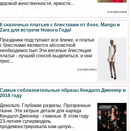
дерзкой женственности, яркости...
22 06 2026 23:54:54
6 сказочных платьев с блестками от Asos, Mango и
Zara для встречи Нового Года!
Праздники подступают все ближе, и платья
с блестками являются абсолютной
необходимостью! Эти веселые блестящие
платья - лучший способ выделиться, и они
прос...
21 06 2026 14:58:15
Самые coблaзнительные образы Кендалл Дженнер в
2018 году
Декольте. Глубокие разрезы. Прозрачные
ткани. Эти хитрые детали для наряда
Кендалл Дженнер - главные. В этом году
23-летняя супермодель
продемонстрировала нам целую...