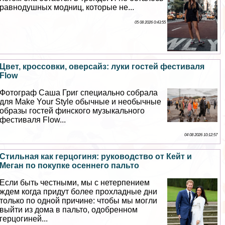
равнодушных модниц, которые не...
05 08 2026 0:43:55
Цвет, кроссовки, оверсайз: луки гостей фестиваля
Flow
Фотограф Саша Григ специально собрала
для Make Your Style обычные и необычные
образы гостей финского музыкального
фестиваля Flow...
04 08 2026 10:12:57
Стильная как герцогиня: руководство от Кейт и
Меган по покупке осеннего пальто
Если быть честными, мы с нетерпением
ждем когда придут более прохладные дни
только по одной причине: чтобы мы могли
выйти из дома в пальто, одобренном
герцогиней...