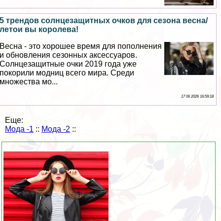
5 трендов солнцезащитных очков для сезона весна/
летои вы королева!
Весна - это хорошее время для пополнения
и обновления сезонных аксессуаров.
Солнцезащитные очки 2019 года уже
покорили модниц всего мира. Среди
множества мо...
17 06 2026 16:59:18
Еще:
Мода -1
::
Мода -2
::