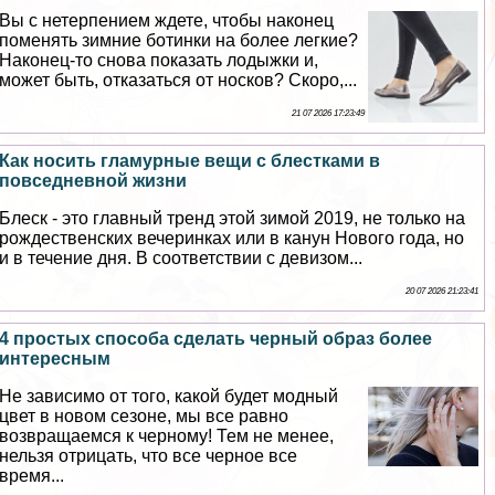
Вы с нетерпением ждете, чтобы наконец
поменять зимние ботинки на более легкие?
Наконец-то снова показать лодыжки и,
может быть, отказаться от носков? Скоро,...
21 07 2026 17:23:49
Как носить гламурные вещи с блестками в
повседневной жизни
Блеск - это главный тренд этой зимой 2019, не только на
рождественских вечеринках или в канун Нового года, но
и в течение дня. В соответствии с девизом...
20 07 2026 21:23:41
4 простых способа сделать черный образ более
интересным
Не зависимо от того, какой будет модный
цвет в новом сезоне, мы все равно
возвращаемся к черному! Тем не менее,
нельзя отрицать, что все черное все
время...