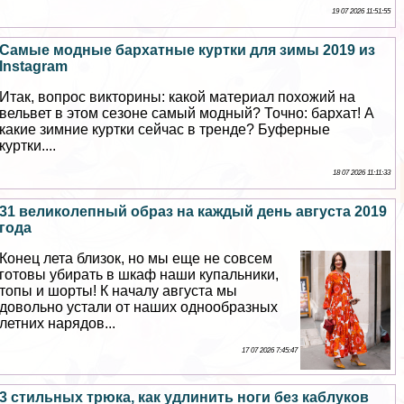
19 07 2026 11:51:55
Самые модные бархатные куртки для зимы 2019 из
Instagram
Итак, вопрос викторины: какой материал похожий на
вельвет в этом сезоне самый модный? Точно: бархат! А
какие зимние куртки сейчас в тренде? Буферные
куртки....
18 07 2026 11:11:33
31 великолепный образ на каждый день августа 2019
года
Конец лета близок, но мы еще не совсем
готовы убирать в шкаф наши купальники,
топы и шорты! К началу августа мы
довольно устали от наших однообразных
летних нарядов...
17 07 2026 7:45:47
3 стильных трюка, как удлинить ноги без каблуков