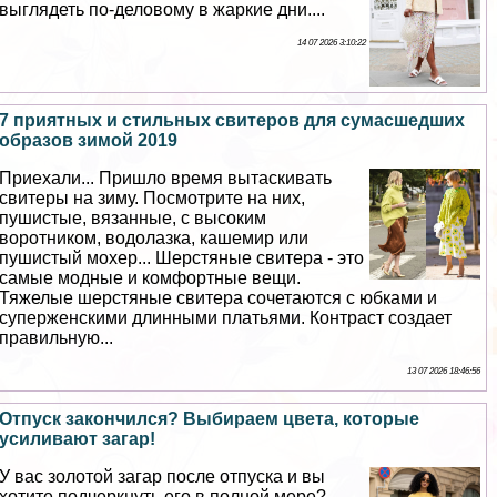
выглядеть по-деловому в жаркие дни....
14 07 2026 3:10:22
7 приятных и стильных свитеров для cyмacшедших
образов зимой 2019
Приехали... Пришло время вытаскивать
свитеры на зиму. Посмотрите на них,
пушистые, вязанные, с высоким
воротником, водолазка, кашемир или
пушистый мохер... Шерстяные свитера - это
самые модные и комфортные вещи.
Тяжелые шерстяные свитера сочетаются с юбками и
суперженскими длинными платьями. Контраст создает
правильную...
13 07 2026 18:46:56
Отпуск закончился? Выбираем цвета, которые
усиливают загар!
У вас золотой загар после отпуска и вы
хотите подчеркнуть его в полной мере?