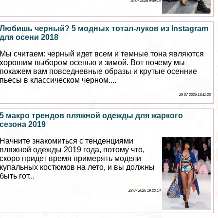
30 07 2026 9:59:14
Любишь черный? 5 модных тотал-луков из Instagram
для осени 2018
Мы считаем: черный идет всем и темные тона являются
хорошим выбором осенью и зимой. Вот почему мы
покажем вам повседневные образы и крутые осенние
пьесы в классическом черном....
29 07 2026 19:11:20
5 макро трендов пляжной одежды для жаркого
сезона 2019
Начните знакомиться с тенденциями
пляжной одежды 2019 года, потому что,
скоро придет время примерять модели
купальных костюмов на лето, и вы должны
быть гот...
28 07 2026 19:20:14