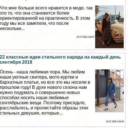
Что мне больше всего нравится в моде, так
это то, что она становится более
ориентированной на пpaктичность. В этом
году мы все заметили, что после
нескольки...
25 07 2026 2:38:57
22 классные идеи стильного наряда на каждый день
сентября 2018
Осень - наша любимая пора. Мы любим
наши уютные свитера, мото-куртки и
бархатные платья, но все это мы носили в
прошлом году! В духе нового сезона нам
нужно подумать о совершенно новых
способах носить наши любимые
сентябрьские вещи. Поэтому присядьте,
расслабьтесь, и пролистайте образы этих
стильных дeвyшек, которые...
24 07 2026 4:54:39