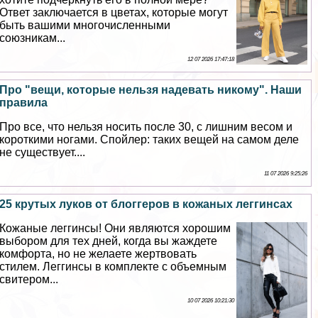
Ответ заключается в цветах, которые могут
быть вашими многочисленными
союзникам...
12 07 2026 17:47:18
Про "вещи, которые нельзя надевать никому". Наши
правила
Про все, что нельзя носить после 30, с лишним весом и
короткими ногами. Спойлер: таких вещей на самом деле
не существует....
11 07 2026 9:25:26
25 крутых луков от блоггеров в кожаных леггинсах
Кожаные леггинсы! Они являются хорошим
выбором для тех дней, когда вы жаждете
комфорта, но не желаете жертвовать
стилем. Леггинсы в комплекте с объемным
свитером...
10 07 2026 10:21:30