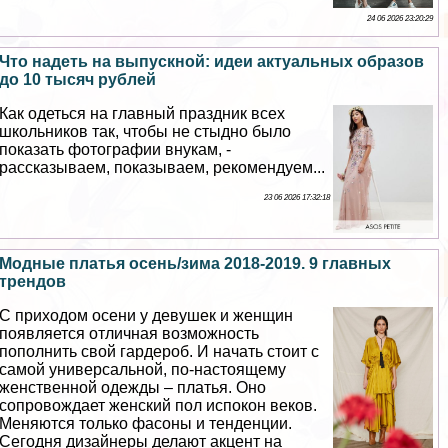
24 06 2026 23:20:29
Что надеть на выпускной: идеи актуальных образов
до 10 тысяч рублей
Как одеться на главный праздник всех
школьников так, чтобы не стыдно было
показать фотографии внукам, -
рассказываем, показываем, рекомендуем...
23 06 2026 17:32:18
Модные платья осень/зима 2018-2019. 9 главных
трендов
С приходом осени у дeвyшек и женщин
появляется отличная возможность
пополнить свой гардероб. И начать стоит с
самой универсальной, по-настоящему
женственной одежды – платья. Оно
сопровождает женский пол испокон веков.
Меняются только фасоны и тенденции.
Сегодня дизайнеры делают акцент на