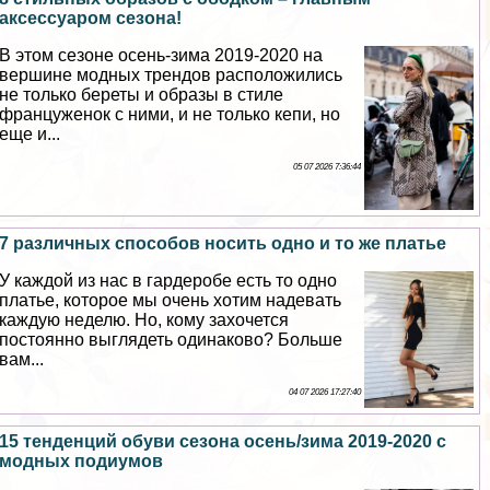
аксессуаром сезона!
В этом сезоне осень-зима 2019-2020 на
вершине модных трендов расположились
не только береты и образы в стиле
француженок с ними, и не только кепи, но
еще и...
05 07 2026 7:36:44
7 различных способов носить одно и то же платье
У каждой из нас в гардеробе есть то одно
платье, которое мы очень хотим надевать
каждую неделю. Но, кому захочется
постоянно выглядеть одинаково? Больше
вам...
04 07 2026 17:27:40
15 тенденций обуви сезона осень/зима 2019-2020 с
модных подиумов