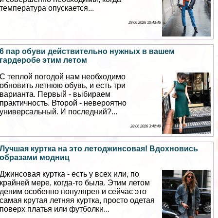
температура опускается...
29 06 2026 10:43:46
6 пар обуви действительно нужных в вашем
гардеробе этим летом
С теплой погодой нам необходимо
обновить летнюю обувь, и есть три
варианта. Первый - выбираем
пpaктичность. Второй - невероятно
универсальный. И последний?...
28 06 2026 3:42:49
Лучшая куртка на это летоджинсовая! Вдохновись
образами модниц
Джинсовая куртка - есть у всех или, по
крайней мере, когда-то была. Этим летом
деним особенно популярен и сейчас это
самая крутая летняя куртка, просто одетая
поверх платья или футболки...