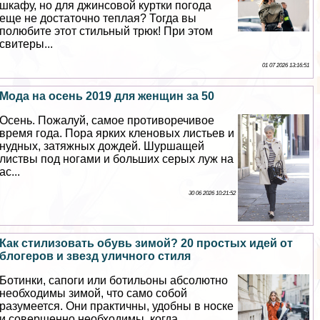
шкафу, но для джинсовой куртки погода
еще не достаточно теплая? Тогда вы
полюбите этот стильный трюк! При этом
свитеры...
01 07 2026 13:16:51
Мода на осень 2019 для женщин за 50
Осень. Пожалуй, самое противоречивое
время года. Пора ярких кленовых листьев и
нудных, затяжных дождей. Шуршащей
листвы под ногами и больших серых луж на
ас...
30 06 2026 10:21:52
Как стилизовать обувь зимой? 20 простых идей от
блогеров и звезд уличного стиля
Ботинки, сапоги или ботильоны абсолютно
необходимы зимой, что само собой
разумеется. Они пpaктичны, удобны в носке
и совершенно необходимы, когда