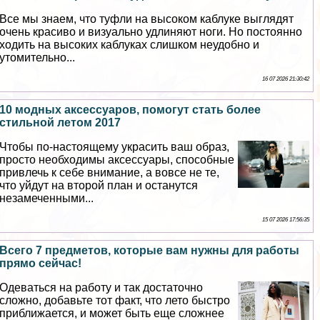
Все мы знаем, что туфли на высоком каблуке выглядят
очень красиво и визуально удлиняют ноги. Но постоянно
ходить на высоких каблуках слишком неудобно и
утомительно...
16 07 2026 21:30:42
10 модных аксессуаров, помогут стать более
стильной летом 2017
Чтобы по-настоящему украсить ваш образ,
просто необходимы аксессуары, способные
привлечь к себе внимание, а вовсе не те,
что уйдут на второй план и останутся
незамеченными...
15 07 2026 17:56:35
Всего 7 предметов, которые вам нужны для работы
прямо сейчас!
Одеваться на работу и так достаточно
сложно, добавьте тот факт, что лето быстро
приближается, и может быть еще сложнее