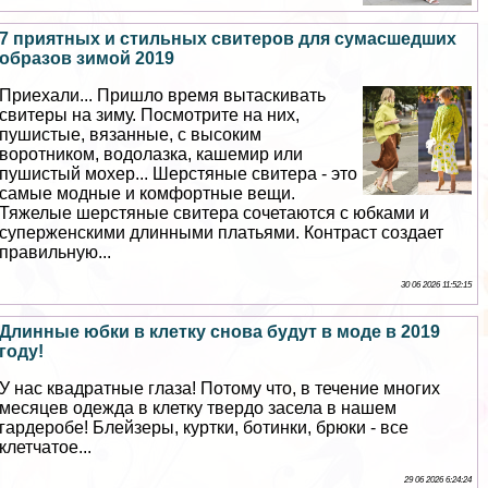
7 приятных и стильных свитеров для cyмacшедших
образов зимой 2019
Приехали... Пришло время вытаскивать
свитеры на зиму. Посмотрите на них,
пушистые, вязанные, с высоким
воротником, водолазка, кашемир или
пушистый мохер... Шерстяные свитера - это
самые модные и комфортные вещи.
Тяжелые шерстяные свитера сочетаются с юбками и
суперженскими длинными платьями. Контраст создает
правильную...
30 06 2026 11:52:15
Длинные юбки в клетку снова будут в моде в 2019
году!
У нас квадратные глаза! Потому что, в течение многих
месяцев одежда в клетку твердо засела в нашем
гардеробе! Блейзеры, куртки, ботинки, брюки - все
клетчатое...
29 06 2026 6:24:24