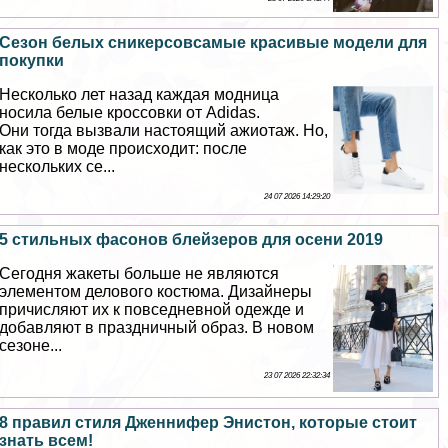
Сезон белых сникерсовсамые красивые модели для
покупки
Несколько лет назад каждая модница
носила белые кроссовки от Adidas.
Они тогда вызвали настоящий ажиотаж. Но,
как это в моде происходит: после
нескольких се...
24 07 2026 14:29:20
5 стильных фасонов блейзеров для осени 2019
Сегодня жакеты больше не являются
элементом делового костюма. Дизайнеры
причисляют их к повседневной одежде и
добавляют в праздничный образ. В новом
сезоне...
23 07 2026 22:32:34
8 правил стиля Дженнифер Энистон, которые стоит
знать всем!