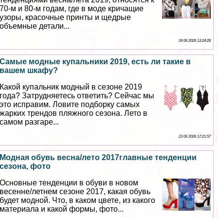
70-м и 80-м годам, где в моде кричащие
узоры, красочные принты и щедрые
объемные детали...
24 06 2026 13:24:28
Самые модные купальники 2019, есть ли такие в
вашем шкафу?
Какой купальник модный в сезоне 2019
года? Затрудняетесь ответить? Сейчас мы
это исправим. Ловите подборку самых
жарких трендов пляжного сезона. Лето в
самом разгаре...
23 06 2026 17:21:57
Модная обувь весна/лето 2017главные тенденции
сезона, фото
Основные тенденции в обуви в новом
весенне/летнем сезоне 2017, какая обувь
будет модной. Что, в каком цвете, из какого
материала и какой формы, фото...