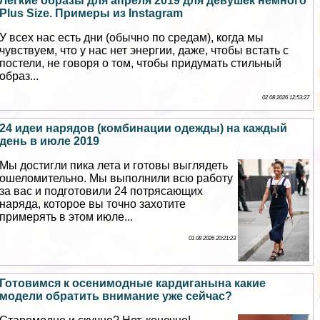
Легкие образы для апреля 2019 для дeвyшек немного
Plus Size. Примеры из Instagram
У всех нас есть дни (обычно по средам), когда мы
чувствуем, что у нас нет энергии, даже, чтобы встать с
постели, не говоря о том, чтобы придумать стильный
образ...
02 08 2026 12:53:27
24 идеи нарядов (комбинации одежды) на каждый
день в июле 2019
Мы достигли пика лета и готовы выглядеть
ошеломительно. Мы выполнили всю работу
за вас и подготовили 24 потрясающих
наряда, которое вы точно захотите
примерять в этом июле...
01 08 2026 20:21:23
Готовимся к осенимодные кардиганына какие
модели обратить внимание уже сейчас?