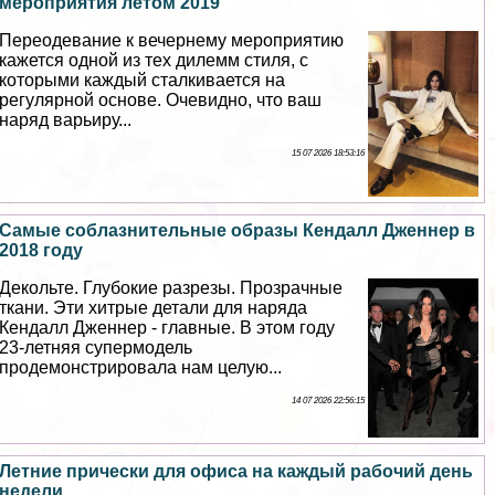
мероприятия летом 2019
Переодевание к вечернему мероприятию
кажется одной из тех дилемм стиля, с
которыми каждый сталкивается на
регулярной основе. Очевидно, что ваш
наряд варьиру...
15 07 2026 18:53:16
Самые coблaзнительные образы Кендалл Дженнер в
2018 году
Декольте. Глубокие разрезы. Прозрачные
ткани. Эти хитрые детали для наряда
Кендалл Дженнер - главные. В этом году
23-летняя супермодель
продемонстрировала нам целую...
14 07 2026 22:56:15
Летние прически для офиса на каждый рабочий день
недели