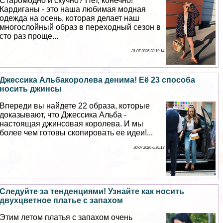
Старомодно и скучно? Нет, конечно!
Кардиганы - это наша любимая модная
одежда на осень, которая делает наш
многослойный образ в переходный сезон в
сто раз проще...
31 07 2026 23:19:14
Джессика Альбакоролева денима! Её 23 способа
носить джинсы
Впереди вы найдете 22 образа, которые
доказывают, что Джессика Альба -
настоящая джинсовая королева. И мы
более чем готовы скопировать ее идеи!...
30 07 2026 6:36:13
Следуйте за тенденциями! Узнайте как носить
двухцветное платье с запахом
Этим летом платья с запахом очень