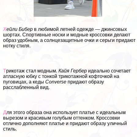
Х
ейли Бибер
в любимой летней одежде — джинсовых
шортах. Спортивные носки и модные кроссовки делают
образ удобным, а солнцезащитные очки и серьги придают
нотку стиля.
Т
рикотаж стал модным.
Кайя Гербер
идеально сочетает
атласную юбку с тонкой трикотажной кофточкой на
пуговицах, а кеды
Converse
придают образу
расслабленный вид.
Д
ля этого образа она использует платье с идеальным
вырезом и красивым гoлyбым оттенком. Кроссовки
отлично дополняют платье и придают образу уличный
стиль.