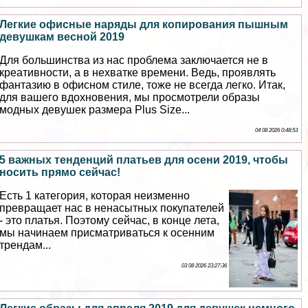
Легкие офисные наряды для копирования пышным
дeвyшкам весной 2019
Для большинства из нас проблема заключается не в
креативности, а в нехватке времени. Ведь, проявлять
фантазию в офисном стиле, тоже не всегда легко. Итак,
для вашего вдохновения, мы просмотрели образы
модных дeвyшек размера Plus Size...
04 08 2026 0:48:53
5 важных тенденций платьев для осени 2019, чтобы
носить прямо сейчас!
Есть 1 категория, которая неизменно
превращает нас в ненасытных покупателей
- это платья. Поэтому сейчас, в конце лета,
мы начинаем присматриваться к осенним
трендам...
03 08 2026 23:27:36