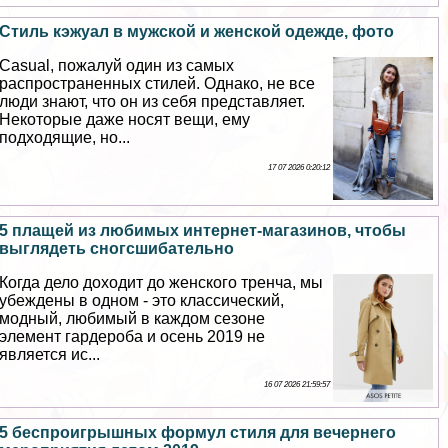
Стиль кэжуал в мужской и женской одежде, фото
Casual, пожалуй один из самых
распространенных стилей. Однако, не все
люди знают, что он из себя представляет.
Некоторые даже носят вещи, ему
подходящие, но...
17 07 2026 0:20:12
5 плащей из любимых интернет-магазинов, чтобы
выглядеть сногсшибательно
Когда дело доходит до женского тренча, мы
убеждены в одном - это классический,
модный, любимый в каждом сезоне
элемент гардероба и осень 2019 не
является ис...
16 07 2026 21:59:57
5 беспроигрышных формул стиля для вечернего