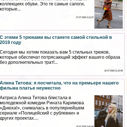
коллекциях обуви. Это те самые сапоги,
которые...
27 07 2026 3:13:37
С этими 5 трюками вы станете самой стильной в
2019 году
Сегодня мы хотим показать вам 5 стильных трюков,
которые обеспечат потрясающий эффект вашего образа
без дополнительных трат!...
26 07 2026 11:10:49
Алина Титова: я посчитала, что на премьере нашего
фильма платье неуместно
Актриса Алина Титова блистала в
молодежной комедии Рината Каримова
«Днюха!», снималась в популярнейшем
сериале «Полицейский с рублевки» и
других проектах....
25 07 2026 3:41:44