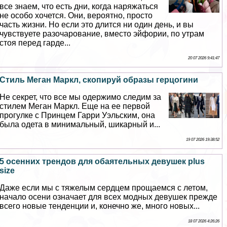
все знаем, что есть дни, когда наряжаться
не особо хочется. Они, вероятно, просто
часть жизни. Но если это длится ни один день, и вы
чувствуете разочарование, вместо эйфории, по утрам
стоя перед гарде...
20 07 2026 9:41:47
Стиль Меган Маркл, скопируй образы герцогини
Не секрет, что все мы одержимо следим за
стилем Меган Маркл. Еще на ее первой
прогулке с Принцем Гарри Уэльским, она
была одета в минимальный, шикарный и...
19 07 2026 19:38:52
5 осенних трендов для обаятельных дeвyшек plus
size
Даже если мы с тяжелым сердцем прощаемся с летом,
начало осени означает для всех модных дeвyшек прежде
всего новые тенденции и, конечно же, много новых...
18 07 2026 4:26:26