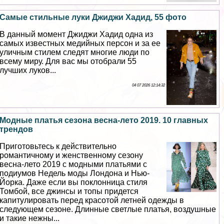
Самые стильные луки Джиджи Хадид, 55 фото
В данный момент Джиджи Хадид одна из
самых известных медийных персон и за ее
уличным стилем следят многие люди по
всему миру. Для вас мы отобрали 55
лучших луков...
04 07 2026 12:14:32
Модные платья сезона весна-лето 2019. 10 главных
трендов
Приготовьтесь к действительно
романтичному и женственному сезону
весна-лето 2019 с модными платьями с
подиумов Недель моды Лондона и Нью-
Йорка. Даже если вы поклонница стиля
Томбой, все джинсы и топы придется
капитулировать перед красотой летней одежды в
следующем сезоне. Длинные светлые платья, воздушные
и такие нежны...