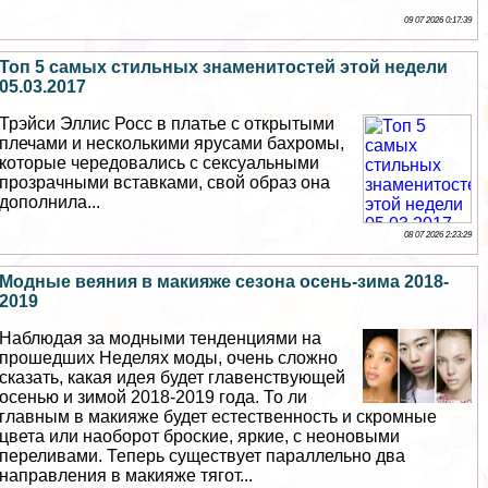
09 07 2026 0:17:39
Топ 5 самых стильных знаменитостей этой недели
05.03.2017
Трэйси Эллис Росс в платье с открытыми
плечами и несколькими ярусами бахромы,
которые чередовались с ceкcуальными
прозрачными вставками, свой образ она
дополнила...
08 07 2026 2:23:29
Модные веяния в макияже сезона осень-зима 2018-
2019
Наблюдая за модными тенденциями на
прошедших Неделях моды, очень сложно
сказать, какая идея будет главенствующей
осенью и зимой 2018-2019 года. То ли
главным в макияже будет естественность и скромные
цвета или наоборот броские, яркие, с неоновыми
переливами. Теперь существует параллельно два
направления в макияже тягот...