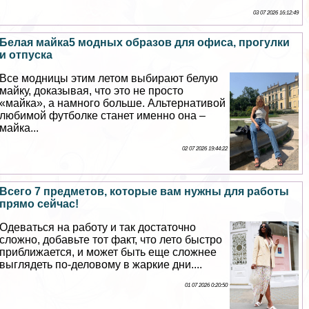
03 07 2026 16:12:49
Белая майка5 модных образов для офиса, прогулки
и отпуска
Все модницы этим летом выбирают белую
майку, доказывая, что это не просто
«майка», а намного больше. Альтернативой
любимой футболке станет именно она –
майка...
02 07 2026 19:44:22
Всего 7 предметов, которые вам нужны для работы
прямо сейчас!
Одеваться на работу и так достаточно
сложно, добавьте тот факт, что лето быстро
приближается, и может быть еще сложнее
выглядеть по-деловому в жаркие дни....
01 07 2026 0:20:50