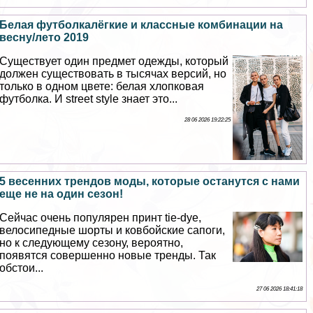
Белая футболкалёгкие и классные комбинации на
весну/лето 2019
Существует один предмет одежды, который
должен существовать в тысячах версий, но
только в одном цвете: белая хлопковая
футболка. И street style знает это...
28 06 2026 19:22:25
5 весенних трендов моды, которые останутся с нами
еще не на один сезон!
Сейчас очень популярен принт tie-dye,
велосипедные шорты и ковбойские сапоги,
но к следующему сезону, вероятно,
появятся совершенно новые тренды. Так
обстои...
27 06 2026 18:41:18