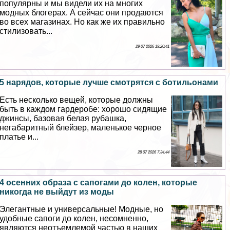
популярны и мы видели их на многих
модных блогерах. А сейчас они продаются
во всех магазинах. Но как же их правильно
стилизовать...
29 07 2026 19:20:41
5 нарядов, которые лучше смотрятся с ботильонами
Есть несколько вещей, которые должны
быть в каждом гардеробе: хорошо сидящие
джинсы, базовая белая рубашка,
негабаритный блейзер, маленькое черное
платье и...
28 07 2026 7:34:44
4 осенних образа с сапогами до колен, которые
никогда не выйдут из моды
Элегантные и универсальные! Модные, но
удобные сапоги до колен, несомненно,
являются неотъемлемой частью в наших