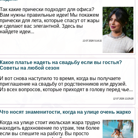
Так какие прически подходят для офиса?
Вам нужны правильные идеи! Мы покажем
прически для лета, которые спасут от жары
и сделают вас элегантной. Здесь вы
найдете идеи...
13 07 2026 5:14:31
Какое платье надеть на свадьбу если вы гостья?
Советы на любой сезон
И вот снова наступило то время, когда вы получаете
приглашение на свадьбу от родственников или друзей.
Из всех вопросов, которые приходят в голову перед чье...
12 07 2026 13:29:20
Что носят знаменитости, когда на улице очень жарко
Когда на улице стоит июльская жара трудно
находить вдохновение по утрам, тем более
если вы спешите на работу. Вы просто