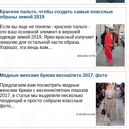
Красное пальто, чтобы создать самые классные
образы зимой 2019
Если вы еще не поняли - красное пальто -
это ваш основной элемент в верхней
одежде зимой 2019. Ярко-красный излучает
энергию для остальной части образа.
Хорошо, эта вещь вам...
08 08 2026 7:27:59
Модные женские брюки весна/лето 2017, фото
Предлагаем вам посмотреть модные
женские брюки с весенне/летних показов
2017, в статье мы выделили несколько
тенденций и просто собрали классные
фото...
07 08 2026 21:10:40