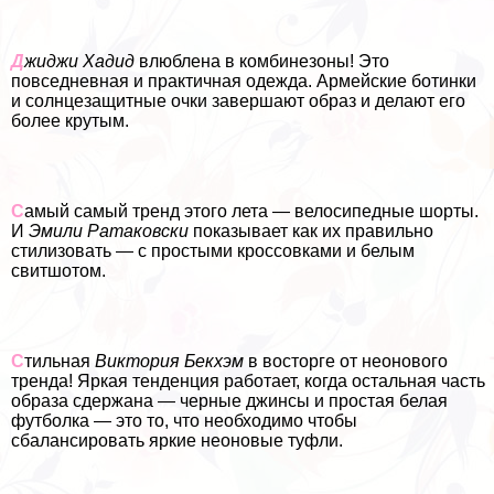
Д
жиджи Хадид
влюблена в комбинезоны! Это
повседневная и пpaктичная одежда. Армейские ботинки
и солнцезащитные очки завершают образ и делают его
более крутым.
С
амый самый тренд этого лета — велосипедные шорты.
И
Эмили Ратаковски
показывает как их правильно
стилизовать — с простыми кроссовками и белым
свитшотом.
С
тильная
Виктория Бекхэм
в восторге от неонового
тренда! Яркая тенденция работает, когда остальная часть
образа сдержана — черные джинсы и простая белая
футболка — это то, что необходимо чтобы
сбалансировать яркие неоновые туфли.