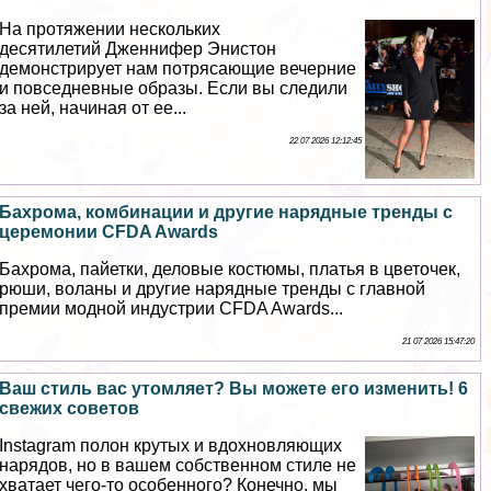
На протяжении нескольких
десятилетий Дженнифер Энистон
демонстрирует нам потрясающие вечерние
и повседневные образы. Если вы следили
за ней, начиная от ее...
22 07 2026 12:12:45
Бахрома, комбинации и другие нарядные тренды с
церемонии CFDA Awards
Бахрома, пайетки, деловые костюмы, платья в цветочек,
рюши, воланы и другие нарядные тренды с главной
премии модной индустрии CFDA Awards...
21 07 2026 15:47:20
Ваш стиль вас утомляет? Вы можете его изменить! 6
свежих советов
Instagram полон крутых и вдохновляющих
нарядов, но в вашем собственном стиле не
хватает чего-то особенного? Конечно, мы