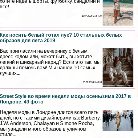
хотите надеть шорты, футболку, сандалии и
все!...
11 07 2026 17:57:30
Как носить белый тотал лук? 10 стильных белых
образов для лета 2019
Вас пригласили на вечеринку с белым
дресс-кодом или, может быть, вы хотите
легкий и шикарный наряд? Если это так, мы
должны помочь вам! Мы нашли 10 самых
лучших...
10 07 2026 9:48:26
Street Style во время недели моды осень/зима 2017 в
Лондоне, 49 фото
Неделя моды в Лондоне длится всего пять
дней, но с такими дизайнерами как Burberry,
J.W. Anderson, Chalayan и Simone Rocha,
мы увидели много образов в уличном
стиле...