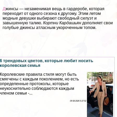
Д
жинсы — незаменимая вещь в гардеробе, которая
переходит от одного сезона к другому. Этим летом
модные дeвyшки выбирают свободный силуэт и
завышенную талию.
Кортни Кардашьян
дополняет свои
гoлyбые джинсы атласным укороченным топом.
6 трендовых цветов, которые любит носить
королевская семья
Королевские правила стиля могут быть
смягчены с каждым поколением, но есть
определенные протоколы, которые
неукоснительно соблюдаются каждым
члeном семьи -...
09 08 2026 5:37:52