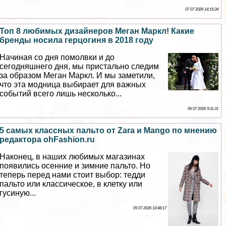
07 07 2026 14:15:34
Топ 8 любимых дизайнеров Меган Маркл! Какие
бренды носила герцогиня в 2018 году
Начиная со дня помолвки и до
сегодняшнего дня, мы пристально следим
за образом Меган Маркл. И мы заметили,
что эта модница выбирает для важных
событий всего лишь несколько...
06 07 2026 9:11:31
5 самых классных пальто от Zara и Mango по мнению
редактора ohFashion.ru
Наконец, в наших любимых магазинах
появились осенние и зимние пальто. Но
теперь перед нами стоит выбор: тедди
пальто или классическое, в клетку или
гусиную...
05 07 2026 10:48:17