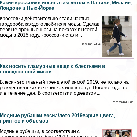
Какие кроссовки носят этим летом в Париже, Милане,
Лондоне и Нью-Йорке
Кроссовки действительно стали частью
гардероба каждого любителя моды. Сделав
первые пробные шаги на показах высокой
моды в 2015 году, кроссовки стали...
26 06 2026 6:48:37
Как носить гламурные вещи с блестками в
повседневной жизни
Блеск - это главный тренд этой зимой 2019, не только на
рождественских вечеринках или в канун Нового года, но
и в течение дня. В соответствии с девизом...
25 06 2026 20:11:27
Модные рубашки весна/лето 2019взрыв цвета,
принтов и объемов
Модные рубашки, в соответствии с
тенденциями весна/лета 2019, относятся к