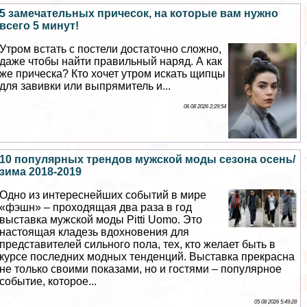
5 замечательных причесок, на которые вам нужно
всего 5 минут!
Утром встать с постели достаточно сложно,
даже чтобы найти правильный наряд. А как
же прическа? Кто хочет утром искать щипцы
для завивки или выпрямитель и...
06 08 2026 2:29:54
10 популярных трендов мужской моды сезона осень/
зима 2018-2019
Одно из интереснейших событий в мире
«фэшн» – проходящая два раза в год
выставка мужской моды Pitti Uomo. Это
настоящая кладезь вдохновения для
представителей сильного пола, тех, кто желает быть в
курсе последних модных тенденций. Выставка прекрасна
не только своими показами, но и гостями – популярное
событие, которое...
05 08 2026 5:49:28