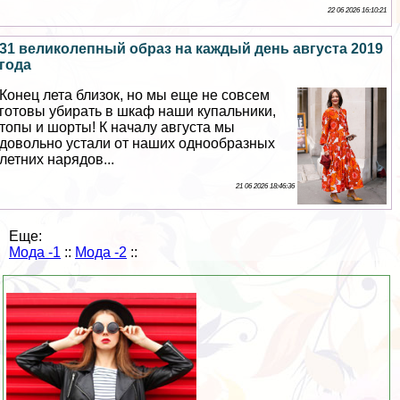
22 06 2026 16:10:21
31 великолепный образ на каждый день августа 2019
года
Конец лета близок, но мы еще не совсем
готовы убирать в шкаф наши купальники,
топы и шорты! К началу августа мы
довольно устали от наших однообразных
летних нарядов...
21 06 2026 18:46:36
Еще:
Мода -1
::
Мода -2
::