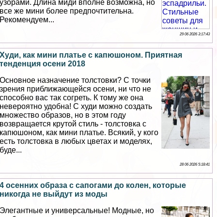
узорами. Длина миди вполне возможна, но
все же мини более предпочтительна.
Рекомендуем...
29 06 2026 3:17:43
Худи, как мини платье с капюшоном. Приятная
тенденция осени 2018
Основное назначение толстовки? С точки
зрения приближающейся осени, ни что не
способно вас так согреть. К тому же она
невероятно удобна! С худи можно создать
множество образов, но в этом году
возвращается крутой стиль - толстовка с
капюшоном, как мини платье. Всякий, у кого
есть толстовка в любых цветах и моделях,
буде...
28 06 2026 5:18:41
4 осенних образа с сапогами до колен, которые
никогда не выйдут из моды
Элегантные и универсальные! Модные, но