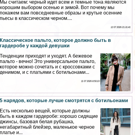
Мы считаем: черный идет всем и темные тона являются
хорошим выбором осенью и зимой. Вот почему мы
покажем вам повседневные образы и крутые осенние
пьесы в классическом черном....
12 07 2026 21:31:41
Классическое пальто, которое должно быть в
гардеробе у каждой дeвyшки
Тенденции приходят и уходят. А бежевое
пальто - вечно! Это универсальное пальто,
которое можно сочетать и с кроссовками с
денимом, и с платьями с ботильонами...
11 07 2026 8:50:23
5 нарядов, которые лучше смотрятся с ботильонами
Есть несколько вещей, которые должны
быть в каждом гардеробе: хорошо сидящие
джинсы, базовая белая рубашка,
негабаритный блейзер, маленькое черное
платье и...