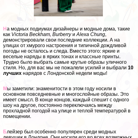
Н
а модных подиумах дизайнеры и модные дома, такие
как
Victoria Beckham, Burberry
и
Alexa Chung
,
демонстрировали свои последние коллекции. А на
улицах от хмурого настроения и типичной дождливой
погоды не осталось и следа. Вместо этого: яркие и
веселые наряды в ярких тонах и классные принты.
Трудно было выбрать самые крутые образы уличного
стиля. Но, для вас мы не пожалели усилий и выбрали
10
лучших
нарядов с Лондонской недели моды!
М
ы заметили: знаменитости в этом году носили в
основном повседневные и многослойные образы. Это
имеет смысл. В конце концов, каждый спешит с одного
шоу на другое, постоянно переключаясь между
прохладной погодой на улице и теплой температурой в
помещении.
Б
лейзер был особенно популярен среди модных
дeвyшек в Лондоне. Они носили его во всех возможных