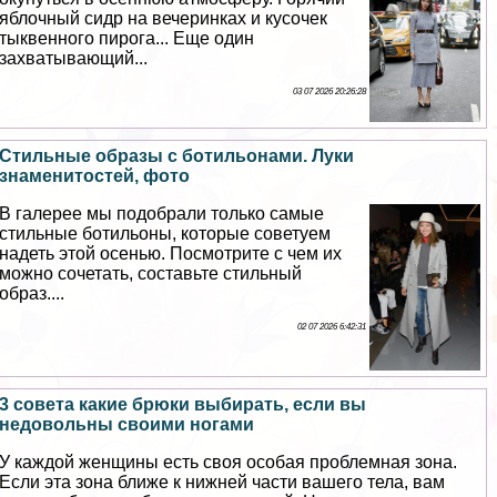
яблочный сидр на вечеринках и кусочек
тыквенного пирога... Еще один
захватывающий...
03 07 2026 20:26:28
Стильные образы с ботильонами. Луки
знаменитостей, фото
В галерее мы подобрали только самые
стильные ботильоны, которые советуем
надеть этой осенью. Посмотрите с чем их
можно сочетать, составьте стильный
образ....
02 07 2026 6:42:31
3 совета какие брюки выбирать, если вы
недовольны своими ногами
У каждой женщины есть своя особая проблемная зона.
Если эта зона ближе к нижней части вашего тела, вам