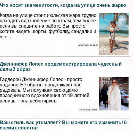
Что носят знаменитости, когда на улице очень жарко
Когда на улице стоит июльская жара трудно
находить вдохновение по утрам, тем более
если вы спешите на работу. Вы просто
хотите надеть шорты, футболку, сандалии и
все!...
07 07 2026 12:31:36
Дженнифер Лопес продемонстрировала чудесный
белый образ
Гардероб Дженнифер Лопес - просто
подарок. Её образы продолжают нас
радовать. Мы получаем свою долю
праздничного вдохновения от 49-летней
певицы - она дебютирует...
06 07 2026 0:35:20
Ваш стиль вас утомляет? Вы можете его изменить! 6
свежих советов