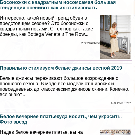
Босоножки с квадратным носомсамая большая
тенденция осенивот как их стилизовать
Интересно, какой новый тренд обуви в
предстоящем сезоне? Это босоножки с
квадратными носами. С тех пор как такие
бренды, как Bottega Veneta и The Row...
25 07 2026 8:24:34
Правильно стилизуем белые джинсы весной 2019
Белые джинсы переживают большое возрождение с
прошлого сезона. В моде все модели от широких и
повседневных до классических джинсов скинни. Конечно,
все знают...
24 07 2026 21:17:27
Белое вечернее платьекуда носить, чем украсить.
Фото звезд
Надев белое вечернее платье, вы на