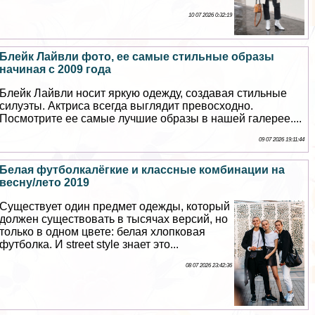
10 07 2026 0:32:19
Блейк Лайвли фото, ее самые стильные образы
начиная с 2009 года
Блейк Лайвли носит яркую одежду, создавая стильные
силуэты. Актриса всегда выглядит превосходно.
Посмотрите ее самые лучшие образы в нашей галерее....
09 07 2026 19:11:44
Белая футболкалёгкие и классные комбинации на
весну/лето 2019
Существует один предмет одежды, который
должен существовать в тысячах версий, но
только в одном цвете: белая хлопковая
футболка. И street style знает это...
08 07 2026 23:42:36