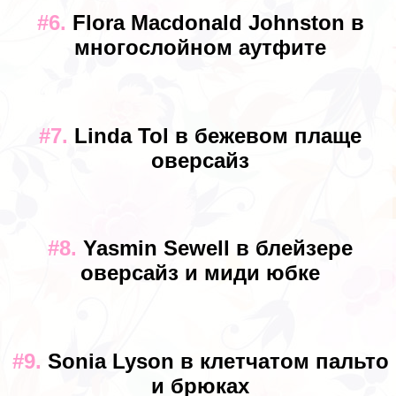
#6.
Flora Macdonald Johnston в
многослойном аутфите
#7.
Linda Tol в бежевом плаще
оверсайз
#8.
Yasmin Sewell в блейзере
оверсайз и миди юбке
#9.
Sonia Lyson в клетчатом пальто
и брюках