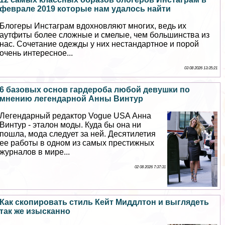
феврале 2019 которые нам удалось найти
Блогеры Инстаграм вдохновляют многих, ведь их
аутфиты более сложные и смелые, чем большинства из
нас. Сочетание одежды у них нестандартное и порой
очень интересное...
03 08 2026 13:35:21
6 базовых основ гардероба любой дeвyшки по
мнению легендарной Анны Винтур
Легендарный редактор Vogue USA Анна
Винтур - эталон моды. Куда бы она ни
пошла, мода следует за ней. Десятилетия
ее работы в одном из самых престижных
журналов в мире...
02 08 2026 7:37:31
Как скопировать стиль Кейт Миддлтон и выглядеть
так же изысканно