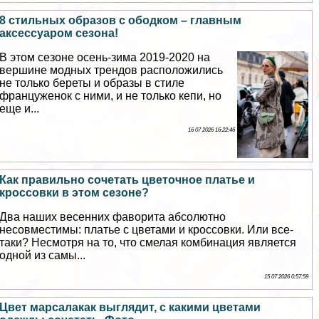
8 стильных образов с ободком – главным
аксессуаром сезона!
В этом сезоне осень-зима 2019-2020 на
вершине модных трендов расположились
не только береты и образы в стиле
француженок с ними, и не только кепи, но
еще и...
16 07 2026 16:22:46
Как правильно сочетать цветочное платье и
кроссовки в этом сезоне?
Два наших весенних фаворита абсолютно
несовместимы: платье с цветами и кроссовки. Или все-
таки? Несмотря на то, что смелая комбинация является
одной из самы...
15 07 2026 0:57:59
Цвет марсалакак выглядит, с какими цветами