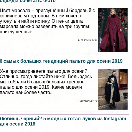
одежды сочетать. Фото
Цвет марсала – приглушённый бордовый с
коричневым подтоном. В нем хочется
утонуть и найти истину. Оттенки цвета
марсала можно разделить на три группы:
приглушенные...
14 07 2026 18:26:16
6 самых больших тенденций пальто для осени 2019
Уже присматриваете пальто для осени?
Отлично, тогда листайте ниже! Ведь здесь
мы собрали 6 самых больших трендов
пальто для осени 2019. Какие модели
пальто наиболее часто...
13 07 2026 0:11:37
Любишь черный? 5 модных тотал-луков из Instagram
для осени 2018