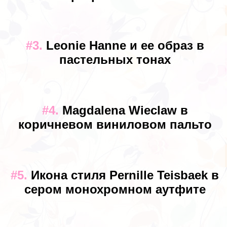
#3.
Leonie Hanne и ее образ в
пастельных тонах
#4.
Magdalena Wieclaw в
коричневом виниловом пальто
#5.
Икона стиля Pernille Teisbaek в
сером монохромном аутфите