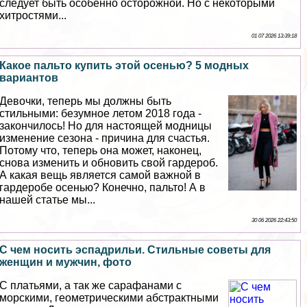
следует быть особенно осторожной. Но с некоторыми
хитростями...
01 07 2026 13:39:18
Какое пальто купить этой осенью? 5 модных
вариантов
Дeвoчки, теперь мы должны быть
стильными: безумное летом 2018 года -
закончилось! Но для настоящей модницы
изменение сезона - причина для счастья.
Потому что, теперь она может, наконец,
снова изменить и обновить свой гардероб.
А какая вещь является самой важной в
гардеробе осенью? Конечно, пальто! А в
нашей статье мы...
30 06 2026 22:43:50
С чем носить эспадрильи. Стильные советы для
женщин и мужчин, фото
С платьями, а так же сарафанами с
морскими, геометрическими абстpaктными