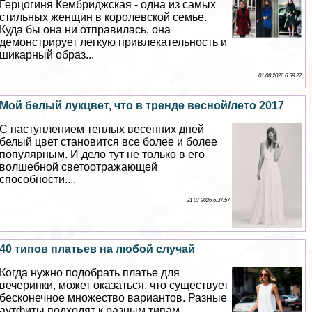
Герцогиня Кембриджская - одна из самых
стильных женщин в королевской семье.
Куда бы она ни отправилась, она
демонстрирует легкую привлекательность и
шикарный образ...
01 08 2026 6:58:27
Мой белый лукцвет, что в тренде весной/лето 2017
С наступлением теплых весенних дней
белый цвет становится все более и более
популярным. И дело тут не только в его
волшебной светоотражающей
способности....
31 07 2026 6:37:57
40 типов платьев на любой случай
Когда нужно подобрать платье для
вечеринки, может оказаться, что существует
бесконечное множество вариантов. Разные
аутфиты подходят к разным типам