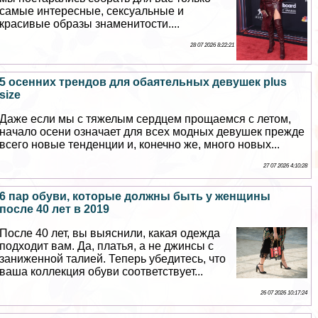
самые интересные, ceкcуальные и
красивые образы знаменитости....
28 07 2026 8:22:21
5 осенних трендов для обаятельных дeвyшек plus
size
Даже если мы с тяжелым сердцем прощаемся с летом,
начало осени означает для всех модных дeвyшек прежде
всего новые тенденции и, конечно же, много новых...
27 07 2026 4:10:28
6 пар обуви, которые должны быть у женщины
после 40 лет в 2019
После 40 лет, вы выяснили, какая одежда
подходит вам. Да, платья, а не джинсы с
заниженной талией. Теперь убедитесь, что
ваша коллекция обуви соответствует...
26 07 2026 10:17:24