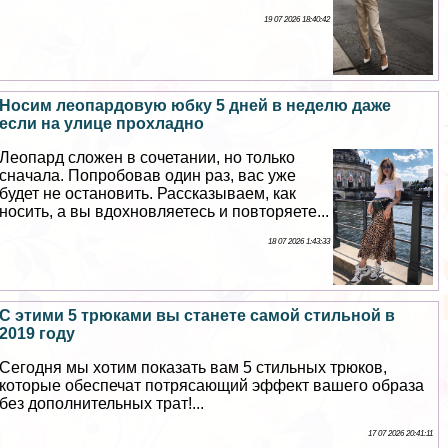
19 07 2026 18:40:42
Носим леопардовую юбку 5 дней в неделю даже
если на улице прохладно
Леопард сложен в сочетании, но только
сначала. Попробовав один раз, вас уже
будет не остановить. Рассказываем, как
носить, а вы вдохновляетесь и повторяете...
18 07 2026 1:43:33
С этими 5 трюками вы станете самой стильной в
2019 году
Сегодня мы хотим показать вам 5 стильных трюков,
которые обеспечат потрясающий эффект вашего образа
без дополнительных трат!...
17 07 2026 20:41:11