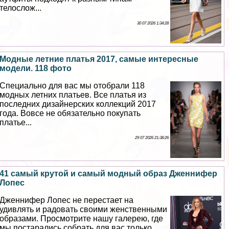
телослож...
30 07 2026 1:34:28
Модные летние платья 2017, самые интересные
модели. 118 фото
Специально для вас мы отобрали 118
модных летних платьев. Все платья из
последних дизайнерских коллекций 2017
года. Вовсе не обязательно покупать
платье...
29 07 2026 21:38:26
41 самый крутой и самый модный образ Дженнифер
Лопес
Дженнифер Лопес не перестает на
удивлять и радовать своими женственными
образами. Просмотрите нашу галерею, где
мы постарались собрать для вас только