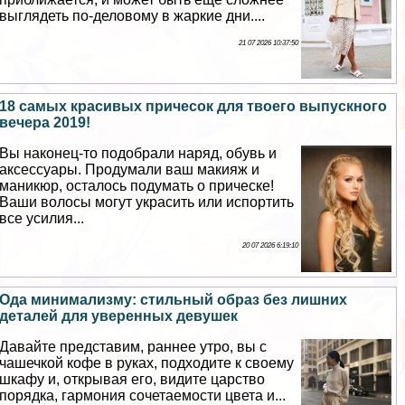
выглядеть по-деловому в жаркие дни....
21 07 2026 10:37:50
18 самых красивых причесок для твоего выпускного
вечера 2019!
Вы наконец-то подобрали наряд, обувь и
аксессуары. Продумали ваш макияж и
маникюр, осталось подумать о прическе!
Ваши волосы могут украсить или испортить
все усилия...
20 07 2026 6:19:10
Ода минимализму: стильный образ без лишних
деталей для уверенных дeвyшек
Давайте представим, раннее утро, вы с
чашечкой кофе в руках, подходите к своему
шкафу и, открывая его, видите царство
порядка, гармония сочетаемости цвета и...