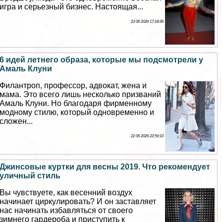
игра и серьезный бизнес. Настоящая...
23 06 2026 17:18:45
6 идей летнего образа, которые мы подсмотрели у
Амаль Клуни
Филантроп, профессор, адвокат, жена и
мама. Это всего лишь несколько призваний
Амаль Клуни. Но благодаря фирменному
модному стилю, который одновременно и
сложен...
22 06 2026 22:59:10
Джинсовые куртки для весны 2019. Что рекомендует
уличный стиль
Вы чувствуете, как весенний воздух
начинает циркулировать? И он заставляет
нас начинать избавляться от своего
зимнего гардероба и приступить к