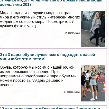
Уличная мода с улиц Милана во время недели моды
осень/зима 2017
Милан - одна из ведущих модных стран
мира и его уличный стиль интересен многих
модницам со всего мира. Посмотрите 57
лучших фото с улиц....
05 08 2026 0:44:23
Эти 3 пары обуви лучше всего подходят к вашей
мини юбке этим летом!
Обувь, которую мы носим с нашей юбкой
имеет решающее значение! При
неправильно подобранной паре обуви мы
можем просто выглядеть дешево и
нелепо...
04 08 2026 15:40:21
12 самых классных образов блогеров Инстаграм в