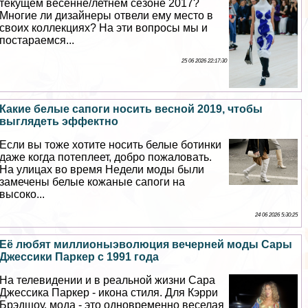
текущем весенне/летнем сезоне 2017?
Многие ли дизайнеры отвели ему место в
своих коллекциях? На эти вопросы мы и
постараемся...
25 06 2026 22:17:30
Какие белые сапоги носить весной 2019, чтобы
выглядеть эффектно
Если вы тоже хотите носить белые ботинки
даже когда потеплеет, добро пожаловать.
На улицах во время Недели моды были
замечены белые кожаные сапоги на
высоко...
24 06 2026 5:30:25
Её любят миллионыэволюция вечерней моды Сары
Джессики Паркер с 1991 года
На телевидении и в реальной жизни Сара
Джессика Паркер - икона стиля. Для Кэрри
Брэдшоу, мода - это одновременно веселая