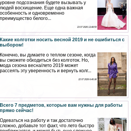
уровне подсознания будете вызывать у
людей восхищение. Еще одна важная
особенность и одновременно
преимущество белого...
23 07 2026 13:48:59
Какие колготки носить весной 2019 и не ошибиться с
выбором!
Конечно, вы думаете о теплом сезоне, когда
вы сможете обходиться без колготок. Но,
мода сезона весна/лето 2019 может
рассеять эту уверенность и вернуть колг...
22 07 2026 6:40:38
Всего 7 предметов, которые вам нужны для работы
прямо сейчас!
Одеваться на работу и так достаточно
сложно, добавьте тот факт, что лето быстро
приближается, и может быть еще сложнее