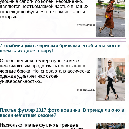
удобные сапоги до колен, несомненно,
являются неотъемлемой частью в наших
коллекциях обуви. Это те самые сапоги,
которые...
27 06 2026 5:38:32
7 комбинаций с черными брюками, чтобы вы могли
носить их даже в жару!
С повышением температуры кажется
невозможным продолжать носить наши
черные брюки. Но, снова эта классическая
одежда удивляет нас своей
универсальностью...
26 06 2026 7:35:15
Платье футляр 2017 фото новинки. В тренде ли оно в
весенне/летнем сезоне?
Насколько платье футляр в тренде в