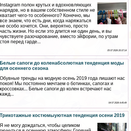
Instagram полон крутых и вдохновляющих
нарядов, но в вашем собственном стиле не
хватает чего-то особенного? Конечно, мы
все знаем, что есть дни, когда наряжаться
не особо хочется. Они, вероятно, просто
часть жизни. Но если это длится ни один день, и вы
чувствуете разочарование, вместо эйфории, по утрам
стоя перед гарде...
05 07 2026 20:37:14
Белые сапоги до коленабсолютная тенденция моды
для осеннего сезона
Обувные тренды на модную осень 2019 года лишают нас
покоя! Мы постоянно мечтаем о ботинках, сапогах и
кроссовках... Белые сапоги до колен встречают нас
кажд...
04 07 2026 4:45:49
Трикотажные костюмыуютная тенденция осени 2019
Я не могу дождаться, чтобы целиком
окунуться в осеннюю атмосферу. Горячий