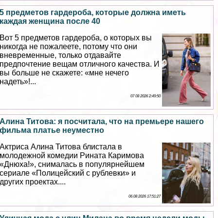
5 предметов гардероба, которые должна иметь
каждая женщина после 40
Вот 5 предметов гардероба, о которых вы
никогда не пожалеете, потому что они
вневременные, только отдавайте
предпочтение вещам отличного качества. И
вы больше не скажете: «мне нечего
надеть»!...
07 08 2026 2:49:50
Алина Титова: я посчитала, что на премьере нашего
фильма платье неуместно
Актриса Алина Титова блистала в
молодежной комедии Рината Каримова
«Днюха!», снималась в популярнейшем
сериале «Полицейский с рублевки» и
других проектах....
06 08 2026 17:51:27