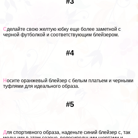
#3
С
делайте свою желтую юбку еще более заметной с
черной футболкой и соответствующим блейзером.
#4
Н
осите оранжевый блейзер с белым платьем и черными
туфлями для идеального образа.
#5
Д
ля спортивного образа, наденьте синий блейзер с, так
модными в этом сезоне, велосипедными шортами и