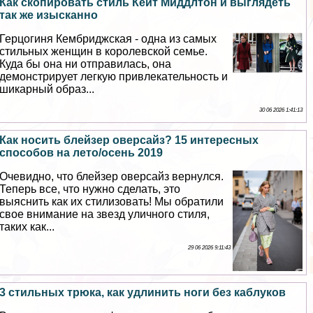
Как скопировать стиль Кейт Миддлтон и выглядеть
так же изысканно
Герцогиня Кембриджская - одна из самых
стильных женщин в королевской семье.
Куда бы она ни отправилась, она
демонстрирует легкую привлекательность и
шикарный образ...
30 06 2026 1:41:13
Как носить блейзер оверсайз? 15 интересных
способов на лето/осень 2019
Очевидно, что блейзер оверсайз вернулся.
Теперь все, что нужно сделать, это
выяснить как их стилизовать! Мы обратили
свое внимание на звезд уличного стиля,
таких как...
29 06 2026 9:11:43
3 стильных трюка, как удлинить ноги без каблуков