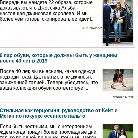
Впереди вы найдете 22 образа, которые
доказывают, что Джессика Альба -
настоящая джинсовая королева. И мы
более чем готовы скопировать ее идеи!...
03 08 2026 3:52:37
6 пар обуви, которые должны быть у женщины
после 40 лет в 2019
После 40 лет, вы выяснили, какая одежда
подходит вам. Да, платья, а не джинсы с
заниженной талией. Теперь убедитесь, что
ваша коллекция обуви соответствует...
02 08 2026 14:58:22
Стильная как герцогиня: руководство от Кейт и
Меган по покупке осеннего пальто
Если быть честными, мы с нетерпением
ждем когда придут более прохладные дни
только по одной причине: чтобы мы могли