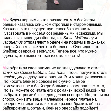
М
ы будем первыми, кто признается, что блейзеры
раньше казались слишком строгими и старомодными.
Казалось, что не существует способа заставить
чувствовать в них себя современными и свежими. Мы
видели как такие дизайнеры, как
Stella McCartney
и
Jacquemus
отправляют моделей на подиум в пиджаках
оверсайз, а мы все чего-то боялись… Очевидно, что
блейзер оверсайз вернулся. Теперь все, что нужно
сделать, это выяснить как их стилизовать!
М
ы обратили свое внимание на звезд уличного стиля,
таких как
Сьюзи Баббл и Ева Чэнь
, чтобы получить столь
необходимую дозу вдохновения. Эти модницы показали,
что носить блейзер совсем не скучно. Самое
замечательное в блейзере больших размеров — это то,
что вы можете сочетать его с романтической юбкой или
выбрать строгие брюки для деловых встреч. Ищете ли вы
способ оживить ваше маленькое черное платье на
вечернем свидании или хотите разнообразить образ с
байкерскими шортами, блейзер оверсайз подойдет!