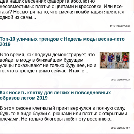
Два наших весенних фаворита абсолютно
несовместимы: платье с цветами и кроссовки. Или все-
таки? Несмотря на то, что смелая комбинация является
одной из самы...
10 07 2026 22:54:30
Топ-10 уличных трендов с Недель моды весна-лето
2019
В то время, как подиум демонстрирует, что
войдет в моду в ближайшем будущем,
улицы показывают не только будущее, но и
то, что в тренде прямо сейчас. Итак, е...
09 07 2026 9:46:18
Как носить клетку для легких и повседневных
образов летом 2019
В этом сезоне клетчатый принт вернулся в полную силу,
будь то в виде блузки с рюшами или платья с открытыми
плечами. Не только блогеры любят эту весеннюю...
08 07 2026 8:14:54