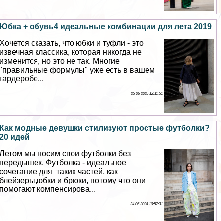
Юбка + обувь4 идеальные комбинации для лета 2019
Хочется сказать, что юбки и туфли - это
извечная классика, которая никогда не
изменится, но это не так. Многие
"правильные формулы" уже есть в вашем
гардеробе...
25 06 2026 12:11:51
Как модные дeвyшки стилизуют простые футболки?
20 идей
Летом мы носим свои футболки без
передышек. Футболка - идеальное
сочетание для таких частей, как
блейзеры,юбки и брюки, потому что они
помогают компенсирова...
24 06 2026 10:57:31