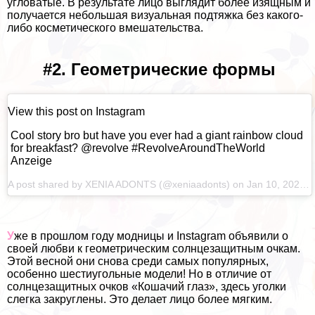
угловатые. В результате лицо выглядит более изящным и
получается небольшая визуальная подтяжка без какого-
либо косметического вмешательства.
#2. Геометрические формы
View this post on Instagram
Cool story bro but have you ever had a giant rainbow cloud
for breakfast? @revolve #RevolveAroundTheWorld
Anzeige
A post shared by
XENIA ADONTS
(@xeniaadonts) on
Jan 10, 2022 at 1:55am PST
У
же в прошлом году модницы и Instagram объявили о
своей любви к геометрическим солнцезащитным очкам.
Этой весной они снова среди самых популярных,
особенно шестиугольные модели! Но в отличие от
солнцезащитных очков «Кошачий глаз», здесь уголки
слегка закруглены. Это делает лицо более мягким.