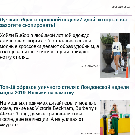
28 06 2026 7:57:21
Лучшие образы прошлой недели7 идей, которые вы
захотите скопировать!
Хейли Бибер в любимой летней одежде -
джинсовых шортах. Спортивные носки и
модные кроссовки делают образ удобным, а
солнцезащитные очки и серьги придают
нотку стиля...
27 06 2026 3:54:17
Топ-10 образов уличного стиля с Лондонской недели
моды 2019. Возьми на заметку
На модных подиумах дизайнеры и модные
дома, такие как Victoria Beckham, Burberry и
Alexa Chung, демонстрировали свои
последние коллекции. А на улицах от
хмурого...
26 06 2026 7:36:39