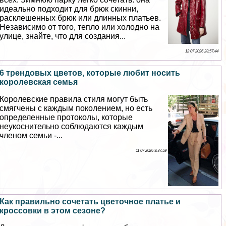
идеально подходит для брюк скинни,
расклешенных брюк или длинных платьев.
Независимо от того, тепло или холодно на
улице, знайте, что для создания...
12 07 2026 23:57:44
6 трендовых цветов, которые любит носить
королевская семья
Королевские правила стиля могут быть
смягчены с каждым поколением, но есть
определенные протоколы, которые
неукоснительно соблюдаются каждым
члeном семьи -...
11 07 2026 9:37:59
Как правильно сочетать цветочное платье и
кроссовки в этом сезоне?