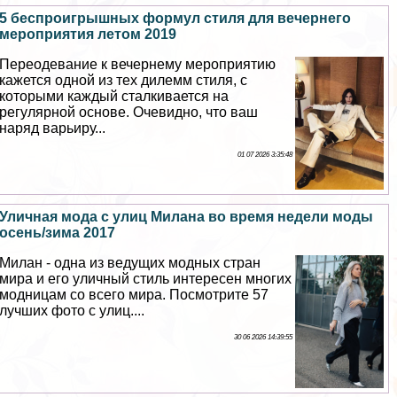
5 беспроигрышных формул стиля для вечернего
мероприятия летом 2019
Переодевание к вечернему мероприятию
кажется одной из тех дилемм стиля, с
которыми каждый сталкивается на
регулярной основе. Очевидно, что ваш
наряд варьиру...
01 07 2026 3:35:48
Уличная мода с улиц Милана во время недели моды
осень/зима 2017
Милан - одна из ведущих модных стран
мира и его уличный стиль интересен многих
модницам со всего мира. Посмотрите 57
лучших фото с улиц....
30 06 2026 14:39:55