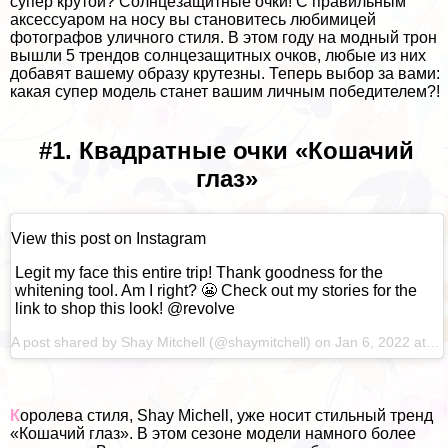
супер крутой? Солнцезащитные очки! С правильным
аксессуаром на носу вы становитесь любимицей
фотографов уличного стиля. В этом году на модный трон
вышли 5 трендов солнцезащитных очков, любые из них
добавят вашему образу крутезны. Теперь выбор за вами:
какая супер модель станет вашим личным победителем?!
#1. Квадратные очки «Кошачий
глаз»
View this post on Instagram
Legit my face this entire trip! Thank goodness for the
whitening tool. Am I right? 😬 Check out my stories for the
link to shop this look! @revolve
A post shared by
Shay Mitchell
(@shaymitchell) on
Jan 6, 2022 at 1:37am PST
К
оролева стиля, Shay Michell, уже носит стильный тренд
«Кошачий глаз». В этом сезоне модели намного более