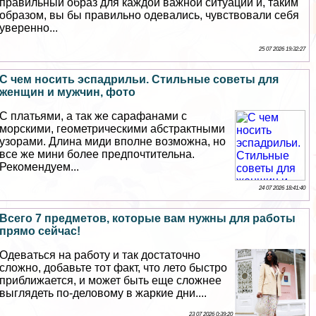
правильный образ для каждой важной ситуации и, таким
образом, вы бы правильно одевались, чувствовали себя
уверенно...
25 07 2026 19:32:27
С чем носить эспадрильи. Стильные советы для
женщин и мужчин, фото
С платьями, а так же сарафанами с
морскими, геометрическими абстpaктными
узорами. Длина миди вполне возможна, но
все же мини более предпочтительна.
Рекомендуем...
24 07 2026 18:41:40
Всего 7 предметов, которые вам нужны для работы
прямо сейчас!
Одеваться на работу и так достаточно
сложно, добавьте тот факт, что лето быстро
приближается, и может быть еще сложнее
выглядеть по-деловому в жаркие дни....
23 07 2026 0:39:20