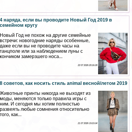
4 наряда, если вы проводите Новый Год 2019 в
семейном кругу
Новый Год не похож на другие семейные
встречи: новогодние наряды особенные,
даже если вы не проводите часы на
танцполе или за наблюдением луны с
кончиком замерзшего носа...
22 07 2026 20:16:39
8 советов, как носить стиль animal весной/летом 2019
Животные принты никогда не выходят из
моды, меняются только правила игры с
ним. И сегодня мы хотим полностью
развеять любые сомнения относительно
того, как...
21 07 2026 19:23:34