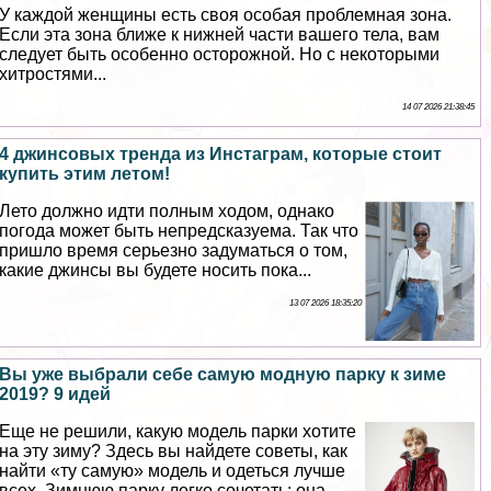
У каждой женщины есть своя особая проблемная зона.
Если эта зона ближе к нижней части вашего тела, вам
следует быть особенно осторожной. Но с некоторыми
хитростями...
14 07 2026 21:38:45
4 джинсовых тренда из Инстаграм, которые стоит
купить этим летом!
Лето должно идти полным ходом, однако
погода может быть непредсказуема. Так что
пришло время серьезно задуматься о том,
какие джинсы вы будете носить пока...
13 07 2026 18:35:20
Вы уже выбрали себе самую модную парку к зиме
2019? 9 идей
Еще не решили, какую модель парки хотите
на эту зиму? Здесь вы найдете советы, как
найти «ту самую» модель и одеться лучше
всех. Зимнюю парку легко сочетать: она