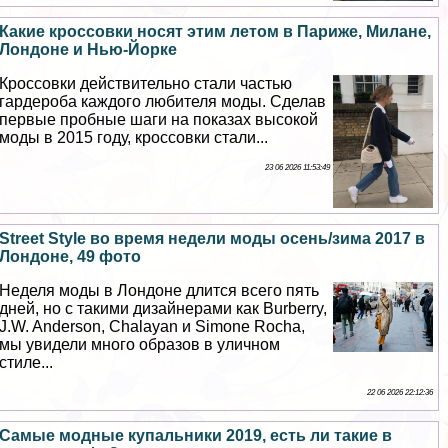
Какие кроссовки носят этим летом в Париже, Милане,
Лондоне и Нью-Йорке
Кроссовки действительно стали частью
гардероба каждого любителя моды. Сделав
первые пробные шаги на показах высокой
моды в 2015 году, кроссовки стали...
23 06 2026 11:53:49
Street Style во время недели моды осень/зима 2017 в
Лондоне, 49 фото
Неделя моды в Лондоне длится всего пять
дней, но с такими дизайнерами как Burberry,
J.W. Anderson, Chalayan и Simone Rocha,
мы увидели много образов в уличном
стиле...
22 06 2026 22:12:36
Самые модные купальники 2019, есть ли такие в