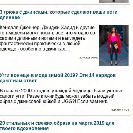
3 трюка с джинсами, которые сделают ваши ноги
длиннее
Кендалл Дженнер, Джиджи Хадид и другие
топ-модели могут носить все, что угодно со
своими длинными ногами и выглядеть
фантастически пpaктически в любой
одежде - особенно в джинсах....
20 07 2026 2:47:49
Угги все еще в моде зимой 2019? Эти 14 нарядов
дают нам ответ
В начале 2000-х годов, у каждой модницы были уютные
сапоги угги. Разве кто-нибудь может забыть модный
образ с джинсовой юбкой и UGG?! Если вам инт...
19 07 2026 8:11:49
20 стильных и свежих образа на марта 2019 для
твоего вдохновения