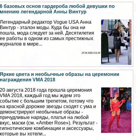
6 базовых основ гардероба любой дeвyшки по
мнению легендарной Анны Винтур
Легендарный редактор Vogue USA Анна
Винтур - эталон моды. Куда бы она ни
пошла, мода следует за ней. Десятилетия
ее работы в одном из самых престижных
журналов в мире...
29 06 2026 4:11:45
Яркие цвета и необычные образы на церемонии
награждения VMA 2018
20 августа 2018 года прошла церемония
VMA 2018, каждый год мы ждем это
событие с большим трепетом, потому что
на красной дорожке звезды сходят с ума и
демонстрируют необычные образы -
причудливые наряды, платья на любой
вкус, маски (см. «Amber Rose»). Результат -
гипнотические комбинации и аксессуары,
которые вы хотели...