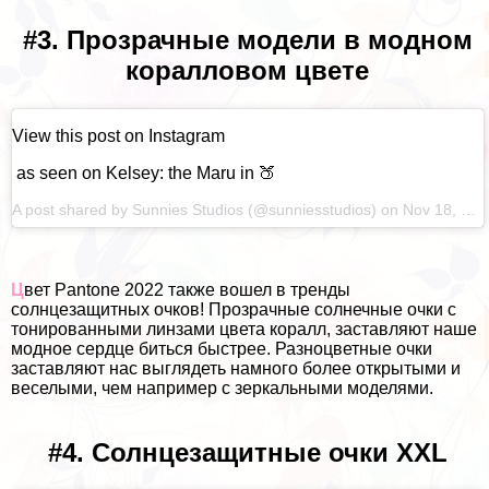
#3. Прозрачные модели в модном
коралловом цвете
View this post on Instagram
as seen on Kelsey: the Maru in 🍑
A post shared by
Sunnies Studios
(@sunniesstudios) on
Nov 18, 2022 at 10:20pm PST
Ц
вет Pantone 2022 также вошел в тренды
солнцезащитных очков! Прозрачные солнечные очки с
тонированными линзами цвета коралл, заставляют наше
модное сердце биться быстрее. Разноцветные очки
заставляют нас выглядеть намного более открытыми и
веселыми, чем например с зеркальными моделями.
#4. Солнцезащитные очки XXL