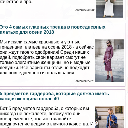
качество и про...
29 07 2026 10:15:22
Это 4 самых главных тренда в повседневных
платьях для осени 2018
Мы искали самые красивые и уютные
тенденции платьев на осень 2018 - а сейчас
они ждут твоего одобрения! Среди наших
идей, подобрать свой вариант смогут не
только элегантные женщины, но и модные
дeвyшки. Все варианты отлично подходят
для повседневного использования...
28 07 2026 22:42:31
5 предметов гардероба, которые должна иметь
каждая женщина после 40
Вот 5 предметов гардероба, о которых вы
никогда не пожалеете, потому что они
вневременные, только отдавайте
предпочтение вещам отличного качества. И