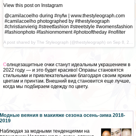
View this post on Instagram
@camilacoelho during #nyfw | www.thestyleograph.com
#camilacoelho photographed by #thestyleograph
#christianvierig #streetfashion #streetstyle #womensfashion
#fashionphoto #fashionmoment #photooftheday #nofilter
A post shared by
The Styleograph
(@thestyleograph) on
Sep 8, 2022 at 9:31am PDT
С
олнцезащитные очки станут идеальным украшением в
2022 году — и это будет красиво! Оправы становятся
стильными и привлекательными благодаря своим ярким
цветам и принтам. Внешний вид становится еще лучше,
когда мы подбираем одежду по цвету.
Модные веяния в макияже сезона осень-зима 2018-
2019
Наблюдая за модными тенденциями на