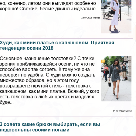
но, конечно, летом они выглядят особенно
хорошо! Свежие, белые джинсы идеально...
16 07 2026 4:14:15
Худи, как мини платье с капюшоном. Приятная
тенденция осени 2018
Основное назначение толстовки? С точки
зрения приближающейся осени, ни что не
способно вас так согреть. К тому же она
невероятно удобна! С худи можно создать
множество образов, но в этом году
возвращается крутой стиль - толстовка с
капюшоном, как мини платье. Всякий, у кого
есть толстовка в любых цветах и моделях,
буде...
15 07 2026 9:40:13
3 совета какие брюки выбирать, если вы
недовольны своими ногами