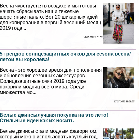
Весна чувствуется в воздухе и мы готовы
начать сбрасывать наши тяжелые
шерстяные пальто. Вот 20 шикарных идей
для копирования в первый весенний месяц
2019 года...
18 07 2026 1:51:53
5 трендов солнцезащитных очков для сезона весна/
летои вы королева!
Весна - это хорошее время для пополнения
и обновления сезонных аксессуаров.
Солнцезащитные очки 2019 года уже
покорили модниц всего мира. Среди
множества мо...
17 07 2026 18:59:55
Белые джинсылучшая покупка на это лето!
Стильные идеи как их носить
Белые джинсы стали модным фаворитом,
который можно использовать круглый год,