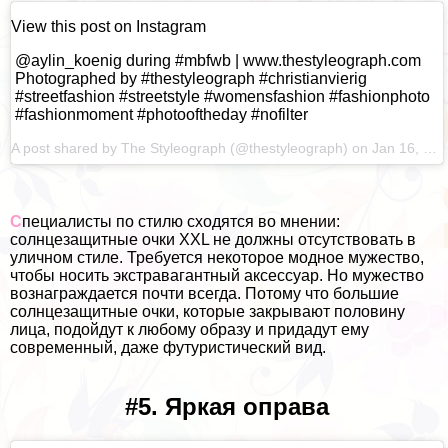
View this post on Instagram
@aylin_koenig during #mbfwb | www.thestyleograph.com
Photographed by #thestyleograph #christianvierig
#streetfashion #streetstyle #womensfashion #fashionphoto
#fashionmoment #photooftheday #nofilter
A post shared by
The Styleograph
(@thestyleograph) on
Jan 16, 2022 at 3:39am PST
С
пециалисты по стилю сходятся во мнении:
солнцезащитные очки XXL не должны отсутствовать в
уличном стиле. Требуется некоторое модное мужество,
чтобы носить экстравагантный аксессуар. Но мужество
вознаграждается почти всегда. Потому что большие
солнцезащитные очки, которые закрывают половину
лица, подойдут к любому образу и придадут ему
современный, даже футуристический вид.
#5. Яркая оправа