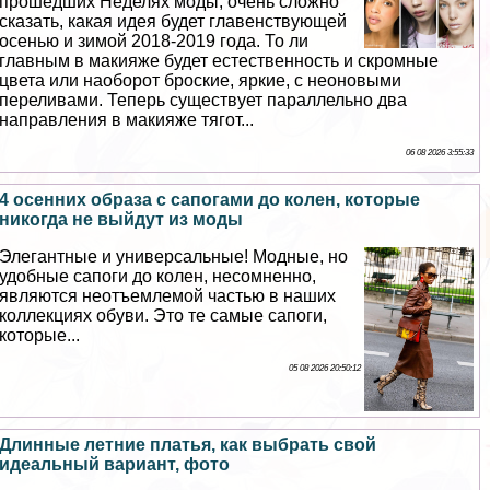
прошедших Неделях моды, очень сложно
сказать, какая идея будет главенствующей
осенью и зимой 2018-2019 года. То ли
главным в макияже будет естественность и скромные
цвета или наоборот броские, яркие, с неоновыми
переливами. Теперь существует параллельно два
направления в макияже тягот...
06 08 2026 3:55:33
4 осенних образа с сапогами до колен, которые
никогда не выйдут из моды
Элегантные и универсальные! Модные, но
удобные сапоги до колен, несомненно,
являются неотъемлемой частью в наших
коллекциях обуви. Это те самые сапоги,
которые...
05 08 2026 20:50:12
Длинные летние платья, как выбрать свой
идеальный вариант, фото