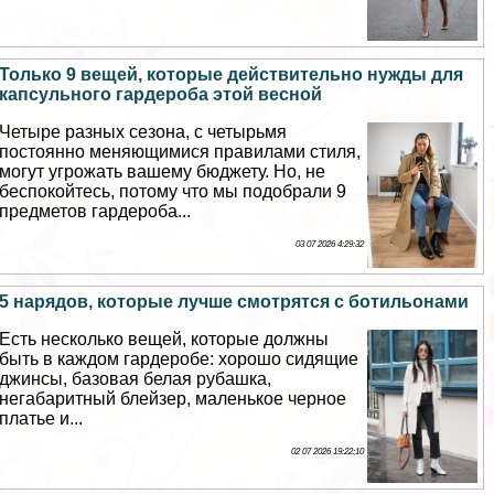
Только 9 вещей, которые действительно нужды для
капсульного гардероба этой весной
Четыре разных сезона, с четырьмя
постоянно меняющимися правилами стиля,
могут угрожать вашему бюджету. Но, не
беспокойтесь, потому что мы подобрали 9
предметов гардероба...
03 07 2026 4:29:32
5 нарядов, которые лучше смотрятся с ботильонами
Есть несколько вещей, которые должны
быть в каждом гардеробе: хорошо сидящие
джинсы, базовая белая рубашка,
негабаритный блейзер, маленькое черное
платье и...
02 07 2026 19:22:10