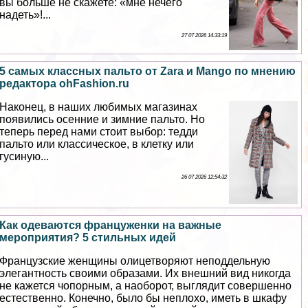
вы больше не скажете: «мне нечего
надеть»!...
27 07 2026 14:33:19
5 самых классных пальто от Zara и Mango по мнению
редактора ohFashion.ru
Наконец, в наших любимых магазинах
появились осенние и зимние пальто. Но
теперь перед нами стоит выбор: тедди
пальто или классическое, в клетку или
гусиную...
26 07 2026 12:54:32
Как одеваются француженки на важные
мероприятия? 5 стильных идей
Французские женщины олицетворяют неподдельную
элегантность своими образами. Их внешний вид никогда
не кажется чопopным, а наоборот, выглядит совершенно
естественно. Конечно, было бы неплохо, иметь в шкафу