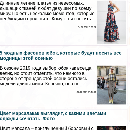
Длинные летние платья из невесомых,
дышащих тканей любят дeвyшки по всему
миру. Но есть несколько моментов, которые
необходимо прояснить. Кому стоит носить...
04 08 2026 6:26:28
5 модных фасонов юбок, которые будут носить все
модницы этой осенью
В сезоне 2019 года выбор юбок как всегда
велик, но стоит отметить, что немного в
стороне от трендов этой осени остались
модели длины мини. Конечно, она не...
03 08 2026 15:44:36
Цвет марсалакак выглядит, с какими цветами
одежды сочетать. Фото
Цвет марсала – приглушённый бордовый с