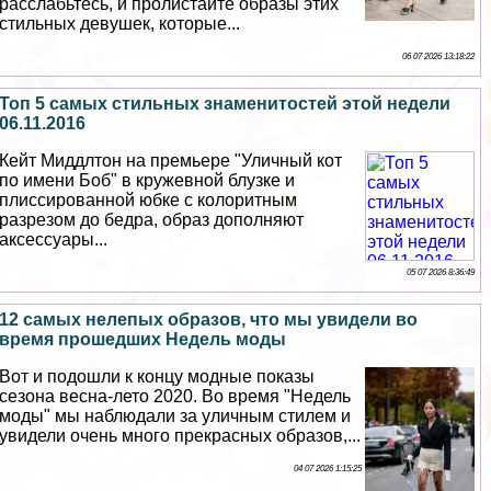
расслабьтесь, и пролистайте образы этих
стильных дeвyшек, которые...
06 07 2026 13:18:22
Топ 5 самых стильных знаменитостей этой недели
06.11.2016
Кейт Миддлтон на премьере "Уличный кот
по имени Боб" в кружевной блузке и
плиссированной юбке с колоритным
разрезом до бедра, образ дополняют
аксессуары...
05 07 2026 8:36:49
12 самых нелепых образов, что мы увидели во
время прошедших Недель моды
Вот и подошли к концу модные показы
сезона весна-лето 2020. Во время "Недель
моды" мы наблюдали за уличным стилем и
увидели очень много прекрасных образов,...
04 07 2026 1:15:25