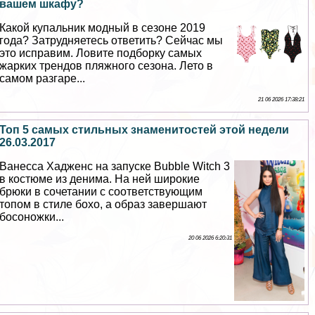
вашем шкафу?
Какой купальник модный в сезоне 2019
года? Затрудняетесь ответить? Сейчас мы
это исправим. Ловите подборку самых
жарких трендов пляжного сезона. Лето в
самом разгаре...
21 06 2026 17:38:21
Топ 5 самых стильных знаменитостей этой недели
26.03.2017
Ванесса Хадженс на запуске Bubble Witch 3
в костюме из денима. На ней широкие
брюки в сочетании с соответствующим
топом в стиле бохо, а образ завершают
босоножки...
20 06 2026 6:20:31