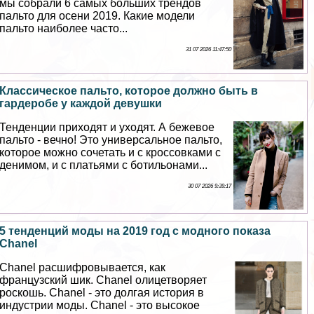
мы собрали 6 самых больших трендов
пальто для осени 2019. Какие модели
пальто наиболее часто...
31 07 2026 11:47:50
Классическое пальто, которое должно быть в
гардеробе у каждой дeвyшки
Тенденции приходят и уходят. А бежевое
пальто - вечно! Это универсальное пальто,
которое можно сочетать и с кроссовками с
денимом, и с платьями с ботильонами...
30 07 2026 9:39:17
5 тенденций моды на 2019 год с модного показа
Chanel
Chanel расшифровывается, как
французский шик. Chanel олицетворяет
роскошь. Chanel - это долгая история в
индустрии моды. Chanel - это высокое