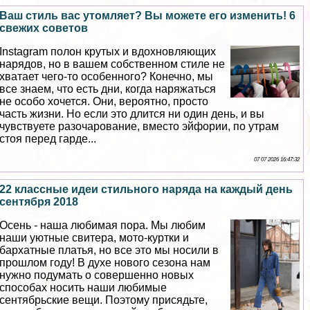
Ваш стиль вас утомляет? Вы можете его изменить! 6
свежих советов
Instagram полон крутых и вдохновляющих
нарядов, но в вашем собственном стиле не
хватает чего-то особенного? Конечно, мы
все знаем, что есть дни, когда наряжаться
не особо хочется. Они, вероятно, просто
часть жизни. Но если это длится ни один день, и вы
чувствуете разочарование, вместо эйфории, по утрам
стоя перед гарде...
07 07 2026 16:47:32
22 классные идеи стильного наряда на каждый день
сентября 2018
Осень - наша любимая пора. Мы любим
наши уютные свитера, мото-куртки и
бархатные платья, но все это мы носили в
прошлом году! В духе нового сезона нам
нужно подумать о совершенно новых
способах носить наши любимые
сентябрьские вещи. Поэтому присядьте,