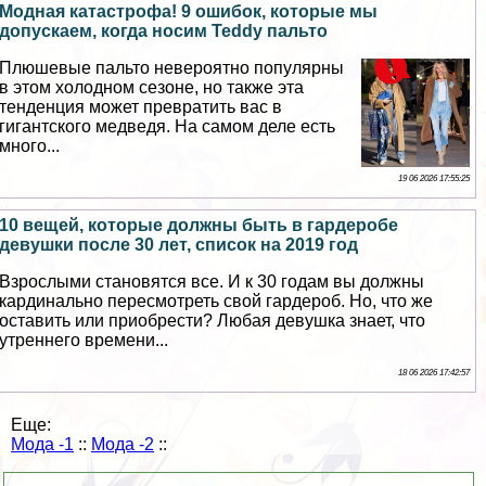
Модная катастрофа! 9 ошибок, которые мы
допускаем, когда носим Teddy пальто
Плюшевые пальто невероятно популярны
в этом холодном сезоне, но также эта
тенденция может превратить вас в
гигантского медведя. На самом деле есть
много...
19 06 2026 17:55:25
10 вещей, которые должны быть в гардеробе
дeвyшки после 30 лет, список на 2019 год
Взрослыми становятся все. И к 30 годам вы должны
кардинально пересмотреть свой гардероб. Но, что же
оставить или приобрести? Любая дeвyшка знает, что
утреннего времени...
18 06 2026 17:42:57
Еще:
Мода -1
::
Мода -2
::