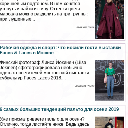
коричневым подтоном. В нем хочется
утонуть и найти истину. Оттенки цвета
марсала можно разделить на три группы:
приглушенные...
02 08 2026 7:56:28
Рабочая одежда и спорт: что носили гости выставки
Faces & Laces в Москве
Финский фотограф Лииса Йокинен (Liisa
Jokinen) сфотографировала необычно
одетых посетителей московской выставки
субкультур Faces Laces 2018....
01 08 2026 17:24:36
6 самых больших тенденций пальто для осени 2019
Уже присматриваете пальто для осени?
Отлично, тогда листайте ниже! Ведь здесь