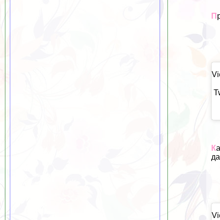
П
Vi
T
К
да
Vi