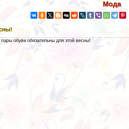
Мода
сны!