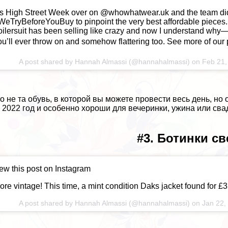
t’s High Street Week over on @whowhatwear.uk and the team di
WeTryBeforeYouBuy to pinpoint the very best affordable pieces. 
oilersuit has been selling like crazy and now I understand why—i
ou’ll ever throw on and somehow flattering too. See more of our p
A post shared by
Hannah Almassi
(@hannahalmassi) on
Feb 21,
то не та обувь, в которой вы можете провести весь день, н
 2022 год и особенно хороши для вечеринки, ужина или сва
#3. Ботинки св
ew this post on Instagram
ore vintage! This time, a mint condition Daks jacket found for £3
A post shared by
Hannah Almassi
(@hannahalmassi) on
Jan 22,