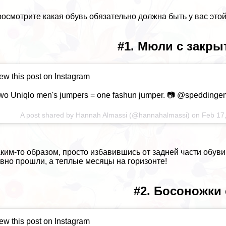
росмотрите какая обувь обязательно должна быть у вас этой
#1. Мюли с закр
ew this post on Instagram
wo Uniqlo men's jumpers = one fashun jumper. 📷 @speddinge
A post shared by
Hannah Almassi
(@hannahalmassi) on
Feb 17
аким-то образом, просто избавившись от задней части обуви
вно прошли, а теплые месяцы на горизонте!
#2. Босоножки
ew this post on Instagram