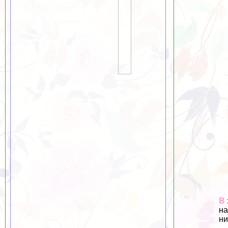
В
на
ни