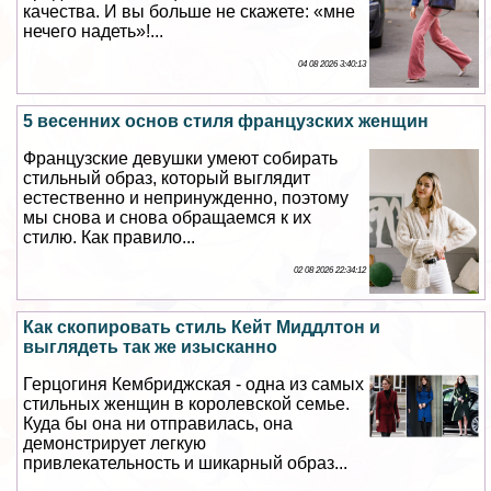
качества. И вы больше не скажете: «мне
нечего надеть»!...
04 08 2026 3:40:13
5 весенних основ стиля французских женщин
Французские дeвyшки умеют собирать
стильный образ, который выглядит
естественно и непринужденно, поэтому
мы снова и снова обращаемся к их
стилю. Как правило...
02 08 2026 22:34:12
Как скопировать стиль Кейт Миддлтон и
выглядеть так же изысканно
Герцогиня Кембриджская - одна из самых
стильных женщин в королевской семье.
Куда бы она ни отправилась, она
демонстрирует легкую
привлекательность и шикарный образ...