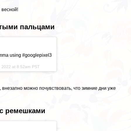
 весной!
ытыми пальцами
mma using #googlepixel3
, 2022 at 8:52am PST
, внезапно можно почувствовать, что зимние дни уже
 с ремешками