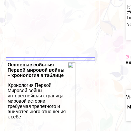
I
#
b
y
Э
на
Основные события
Первой мировой войны
– хронология в таблице
Хронология Первой
Мировой войны –
интереснейшая страница
Vi
мировой истории,
требуемая трепетного и
M
внимательного отношения
к себе