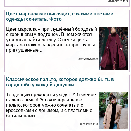
01 08 2026 16:42:16
Цвет марсалакак выглядит, с какими цветами
одежды сочетать. Фото
Цвет марсала – приглушённый бордовый
с коричневым подтоном. В нем хочется
утонуть и найти истину. Оттенки цвета
марсала можно разделить на три группы:
приглушенные...
30 07 2026 22:56:36
Классическое пальто, которое должно быть в
гардеробе у каждой дeвyшки
Тенденции приходят и уходят. А бежевое
пальто - вечно! Это универсальное
пальто, которое можно сочетать и с
кроссовками с денимом, и с платьями с
ботильонами...
28 07 2026 7:11:28