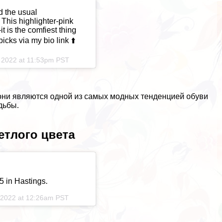
d the usual
This highlighter-pink
t is the comfiest thing
icks via my bio link ⬆️
 2022 at 11:53pm PST
о они являются одной из самых модных тенденцией обуви
дьбы.
етлого цвета
5 in Hastings.
 2022 at 12:26am PST