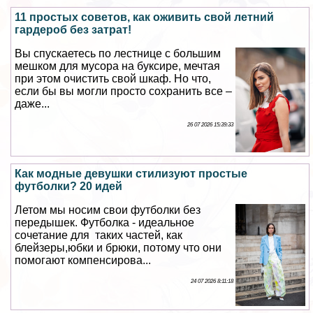
11 простых советов, как оживить свой летний
гардероб без затрат!
Вы спускаетесь по лестнице с большим
мешком для мусора на буксире, мечтая
при этом очистить свой шкаф. Но что,
если бы вы могли просто сохранить все –
даже...
26 07 2026 15:39:33
Как модные дeвyшки стилизуют простые
футболки? 20 идей
Летом мы носим свои футболки без
передышек. Футболка - идеальное
сочетание для таких частей, как
блейзеры,юбки и брюки, потому что они
помогают компенсирова...
24 07 2026 8:11:18